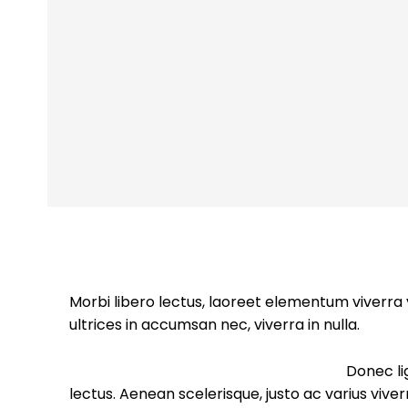
সারাদেশ
সাতক্ষীরা সদর
আশাশুনি
Morbi libero lectus, laoreet elementum viverra v
দেবহাটা
তালা
ultrices in accumsan nec, viverra in nulla.
কালিগঞ্জ
Donec lig
lectus. Aenean scelerisque, justo ac varius vive
শ্যামনগর