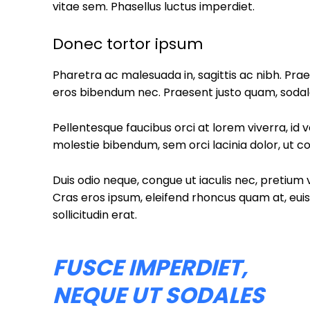
vitae sem. Phasellus luctus imperdiet.
কলারোয়া
Donec tortor ipsum
আন্তর্জাতিক
Pharetra ac malesuada in, sagittis ac nibh. Pra
বিনোদন
eros bibendum nec. Praesent justo quam, sodales 
খেলাধুলা
Pellentesque faucibus orci at lorem viverra, id
molestie bibendum, sem orci lacinia dolor, ut co
ভিডিও
Duis odio neque, congue ut iaculis nec, pretium v
আজকের পত্রিকা
Cras eros ipsum, eleifend rhoncus quam at, eu
sollicitudin erat.
FUSCE IMPERDIET,
NEQUE UT SODALES