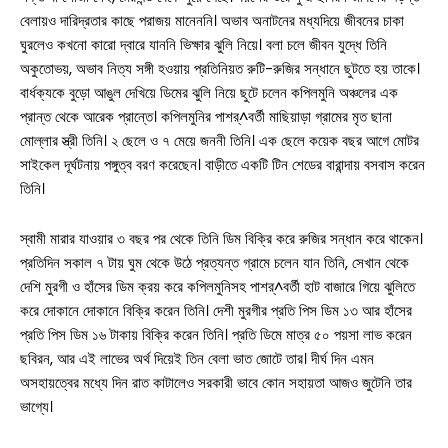
বেলায়ও দারিদ্রতার কাছে পরাজয় মানেননি। অভাব অনাটনের মধ্যদিয়ে জীবনের চাকা
ঘুরলেও কখনো কারো দ্বারে যাননি ভিক্ষার ঝুলি নিয়ে। বলা চলে জীবন যুদ্ধে তিনি
অকুতোভয়, অভাব নিত্য সঙ্গী হওয়ায় প্রতিনিয়ত রুটি-রুজির সন্ধানে ছুটতে হয় তাকে।
বার্ধক্যকে বুড়ো আঙুল দেখিয়ে ডিমের ঝুলি নিয়ে ছুটে চলেন কপিলমুনি অঞ্চলের এক
প্রান্ত থেকে আরেক প্রান্তে। কপিলমুনির পাশর্^বর্তী মাছিয়াড়া গ্রামের মৃত ছানা
মোল্লার স্ত্রী তিনি। ২ ছেলে ও ৭ মেয়ে জননী তিনি। এক ছেলে কয়েক বছর আগে মোটর
সাইকেল দূর্ঘটনায় পঙ্গুত্ব বরণ করেছেন। বাড়ীতে একটি টিন শেডের বারান্দায় বসবাস করেন
তিনি।
স্বামী মারার যাওয়ার ৩ বছর পর থেকে তিনি ডিম বিক্রি করে রুজির সন্ধান করে থাকেন।
প্রতিদিন সকাল ৭ টায় ঘুম থেকে উঠে প্রত্যন্ত গ্রামে চলেন যান তিনি, সেখান থেকে
দেশি মুরগী ও হাঁসের ডিম ক্রয় করে কপিলমুনিসহ পাশর্^বর্তী হাট বাজারে গিয়ে ঝুলিতে
করে দোকানে দোকানে বিক্রি করেন তিনি। দেশী মুরগীর প্রতি পিস ডিম ১৩ আর হাঁসের
প্রতি পিস ডিম ১৬ টাকায় বিক্রি করেন তিনি। প্রতি ডিমে মাত্র ৫০ পয়সা লাভ করেন
ছবিরন, আর এই লাভের অর্থ দিয়েই তিন বেলা ভাত জোটে তার। দীর্ঘ দিন এমন
অসহায়ত্বের মধ্যে দিন রাত কাটালেও সরকারী ভাবে কোন সহায়তা আজও জুটেনি তার
ভাগ্যে।