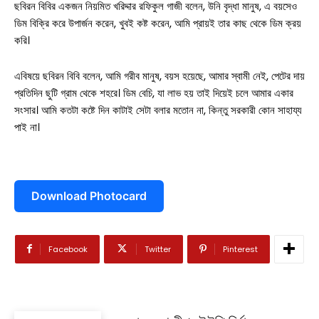
সারাদেশ
ছবিরন বিবির একজন নিয়মিত খরিদ্দার রফিকুল গাজী বলেন, উনি বৃদ্ধা মানুষ, এ বয়সেও
ডিম বিক্রি করে উপার্জন করেন, খুবই কষ্ট করেন, আমি প্রায়ই তার কাছ থেকে ডিম ক্রয়
সাতক্ষীরা সদর
করি।
আশাশুনি
এবিষয়ে ছবিরন বিবি বলেন, আমি গরীব মানুষ, বয়স হয়েছে, আমার স্বামী নেই, পেটের দায়
প্রতিদিন ছুটি গ্রাম থেকে শহরে। ডিম বেচি, যা লাভ হয় তাই দিয়েই চলে আমার একার
দেবহাটা
তালা
সংসার। আমি কতটা কষ্টে দিন কাটাই সেটা বলার মতোন না, কিন্তু সরকারী কোন সাহায্য
পাই না।
কালিগঞ্জ
শ্যামনগর
Download Photocard
কলারোয়া
আন্তর্জাতিক
Facebook
Twitter
Pinterest
বিনোদন
খেলাধুলা