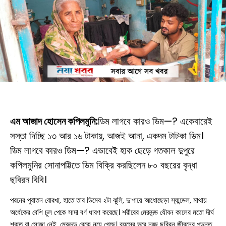
এম আজাদ হোসেন কপিলমুনি:
ডিম লাগবে কারও ডিম—? একেবারেই
সস্তা দিচ্ছি ১৩ আর ১৬ টাকায়, আজই আনা, একদম টাটকা ডিম।
ডিম লাগবে কারও ডিম—? এভাবেই হাক ছেড়ে গতকাল দুপুরে
কপিলমুনির সোনাপট্টিতে ডিম বিক্রি করছিলেন ৮০ বছরের বৃদ্ধা
ছবিরন বিবি।
পরনের পুরাতন বোরখা, হাতে তার ডিমের ২টা ঝুলি, দু’পায়ে আধোছেড়া স্যান্ডেল, মাথায়
অর্ধেকের বেশি চুল পেকে সাদা বর্ণ ধারণ করেছে। শরীরের মেরুদন্ড যৌবন কালের মতো দীর্ঘ
শক্ত বা সোজা নেই, মেরুদন্ড বেকে নুয়ে গেছে। বয়সের ভরে নুজ্জ ছবিরন জীবনের পড়ন্ত