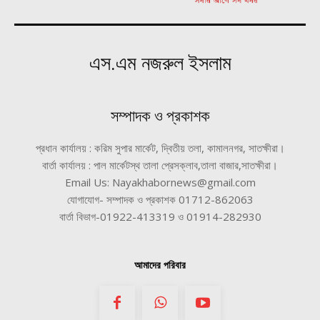
এস.এম নজরুল ইসলাম
সম্পাদক ও প্রকাশক
প্রধান কার্যালয় : করিম সুপার মার্কেট, দ্বিতীয় তলা, কামালনগর, সাতক্ষীরা।
বার্তা কার্যালয় : পাল মার্কেটস্থ তালা প্রেসক্লাব,তালা বাজার,সাতক্ষীরা।
Email Us: Nayakhabornews@gmail.com
যোগাযোগ- সম্পাদক ও প্রকাশক 01712-862063
বার্তা বিভাগ-01922-413319 ও 01914-282930
আমাদের পরিবার