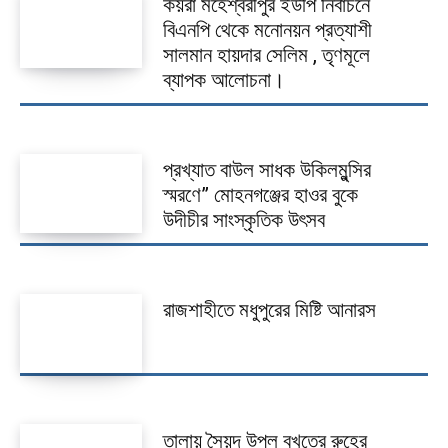
কয়রা মহেশ্বরীপুর ইউপি নির্বাচনে
ভিডিও
বিএনপি থেকে মনোনয়ন প্রত্যাশী
সালমান হায়দার সেলিম , তৃণমূলে
আজকের পত্রিকা
ব্যাপক আলোচনা।
প্রখ্যাত বাউল সাধক উকিলমুন্সির
স্মরণে” মোহনগঞ্জের হাওর বুকে
উদীচীর সাংস্কৃতিক উৎসব
রাজশাহীতে মধুপুরের মিষ্টি আনারস
তালায় সৈয়দ উপল বখতের রুহের