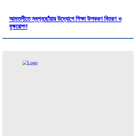
আমতলীতে স্বপ্নছোঁয়ার উদ্যোগে শিক্ষা উপকরণ বিতরণ ও
বৃক্ষরোপণ