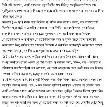
তিনি দাবি করেছেন, একটি সংঘবদ্ধ চক্র দীর্ঘদিন ধরে বিভিন্ন প্রযুক্তিগত উপায়ে তার
ব্যক্তিগত ও পেশাগত তথ্য নিয়ন্ত্রণে নেওয়ার চেষ্টা করছে এবং তাকে নানা ধরনের হয়রানি ও
ক্ষতির মুখে ফেলছে।
শুক্রবার (১৯ জুন) দায়ের করা জিডিতে সাংবাদিক শুভ্র উল্লেখ করেন, তার ব্যবহৃত দুটি
জিমেইল অ্যাকাউন্ট ও একাধিক মোবাইল নম্বর দীর্ঘদিন ধরে ব্যক্তিগত, সাংবাদিকতা,
মানবাধিকার এবং সামাজিক কর্মকাণ্ডে ব্যবহৃত হয়ে আসছে। এসব নম্বর বিভিন্ন
যোগাযোগমাধ্যম ও সামাজিক যোগাযোগমাধ্যমের সঙ্গে সংযুক্ত রয়েছে। তার অভিযোগ,
অজ্ঞাতনামা কিছু ব্যক্তি তার মোবাইল ডিভাইস ও অনলাইন অ্যাকাউন্টে অবৈধভাবে প্রবেশ
করে তথ্য নিয়ন্ত্রণ, হ্যাকিং এবং ক্লোনিংয়ের মতো কর্মকাণ্ডে জড়িত।
জিডিতে তিনি আরও বলেন, অতীতে একাধিকবার তার মোবাইল ফোন হারিয়ে যায়। হারিয়ে
যাওয়া ডিভাইসগুলোতে গুরুত্বপূর্ণ নথি, সংবাদ-সংক্রান্ত তথ্য, ভিডিও, ছবি ও ব্যক্তিগত
দলিলপত্র সংরক্ষিত ছিল। তার আশঙ্কা, ওই তথ্য অপব্যবহার করে একটি চক্র তার বিরুদ্ধে
অপপ্রচার, বিভ্রান্তি ও ষড়যন্ত্রমূলক কর্মকাণ্ড পরিচালনা করছে।
সাংবাদিক শুভ্রের অভিযোগ, চক্রটি বিভিন্ন সময় ভিন্ন ভিন্ন পরিচয়ে যোগাযোগ করে তাকে
ভয়ভীতি প্রদর্শন করছে। গত ১৮ জুন বিকেলে কুমিল্লা আদালত এলাকার পূর্ব গেইটসংলগ্ন
একটি হোটেলের সামনে মোটরসাইকেলে আসা কয়েকজন ব্যক্তি নিজেদের বিশেষ প্রশাসনিক
সংস্থার সদস্য পরিচয় দিয়ে তার বিরুদ্ধে ঢাকাসহ বিভিন্ন স্থানে সাইবার অপরাধের মামলা
রয়েছে বলে দাবি করে। তারা দ্রুত যোগাযোগের জন্য চাপ সৃষ্টি করে এবং মোবাইল ফোনে কিছু