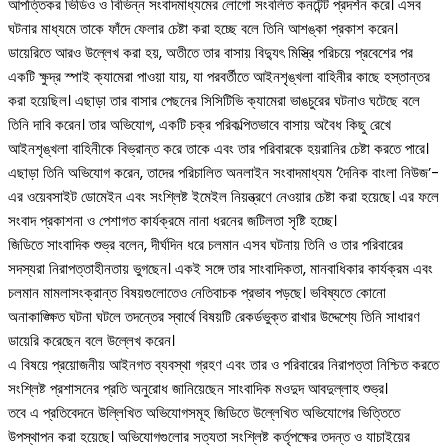
আপত্তিকর ভিডিও ও বিভিন্ন সংবাদমাধ্যমের লোগো সংবলিত কনটেন্ট প্রদর্শন করে। এসব
ঘটনার মাধ্যমে তাকে ফাঁদে ফেলার চেষ্টা করা হচ্ছে বলে তিনি আশঙ্কা প্রকাশ করেন।
ডায়েরিতে আরও উল্লেখ করা হয়, অতীতে তার বাসায় বিদ্যুৎ মিস্ত্রি পরিচয়ে প্রবেশের পর
একটি ক্ষুদ্র স্পাই ক্যামেরা পাওয়া যায়, যা পরবর্তীতে আইনশৃঙ্খলা বাহিনীর কাছে হস্তান্তর
করা হয়েছিল। এছাড়া তার বাসার পেছনের সিসিটিভি ক্যামেরা ভাঙচুরের ঘটনাও ঘটেছে বলে
তিনি দাবি করেন। তার অভিযোগ, একটি চক্র পরিকল্পিতভাবে বাসায় অবৈধ কিছু রেখে
আইনশৃঙ্খলা বাহিনীকে বিভ্রান্ত করে তাকে এবং তার পরিবারকে হয়রানির চেষ্টা করতে পারে।
এছাড়া তিনি অভিযোগ করেন, তাদের পরিচালিত অনলাইন সংবাদমাধ্যম ‘দৈনিক বাংলা নিউজ’-
এর ওয়েবসাইট ডোমেইন এবং সংশ্লিষ্ট ইমেইল নিয়ন্ত্রণে নেওয়ার চেষ্টা করা হয়েছে। এর ফলে
সংবাদ প্রকাশনা ও পেশাগত কার্যক্রমে নানা ধরনের জটিলতা সৃষ্টি হচ্ছে।
জিডিতে সাংবাদিক শুভ্র বলেন, দীর্ঘদিন ধরে চলমান এসব ঘটনায় তিনি ও তার পরিবারের
সদস্যরা নিরাপত্তাহীনতায় ভুগছেন। একই সঙ্গে তার সাংবাদিকতা, মানবাধিকার কার্যক্রম এবং
চলমান মামলাসংক্রান্ত বিষয়গুলোতেও নেতিবাচক প্রভাব পড়ছে। ভবিষ্যতে কোনো
অনাকাঙ্ক্ষিত ঘটনা ঘটলে তদন্তের স্বার্থে বিষয়টি রেকর্ডভুক্ত রাখার উদ্দেশ্যে তিনি সাধারণ
ডায়েরি করেছেন বলে উল্লেখ করেন।
এ বিষয়ে প্রয়োজনীয় আইনগত ব্যবস্থা গ্রহণ এবং তার ও পরিবারের নিরাপত্তা নিশ্চিত করতে
সংশ্লিষ্ট প্রশাসনের প্রতি অনুরোধ জানিয়েছেন সাংবাদিক মওদুদ আবদুল্লাহ শুভ্র।
তবে এ প্রতিবেদনে উল্লিখিত অভিযোগসমূহ জিডিতে উল্লেখিত অভিযোগের ভিত্তিতে
উপস্থাপন করা হয়েছে। অভিযোগগুলোর সত্যতা সংশ্লিষ্ট কর্তৃপক্ষের তদন্ত ও যাচাইয়ের