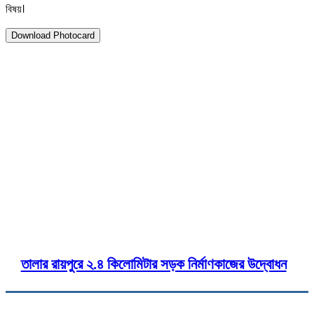
বিষয়।
Download Photocard
২১ জুন ২০২৬
কুমিল্লায় সাংবাদিক শুভ্রর জিডি: সাই
অভিযোগ
Twitter
Pinterest
WhatsApp
Print
C
তালার রায়পুরে ২.৪ কিলোমিটার সড়ক নির্মাণকাজের উদ্বোধন