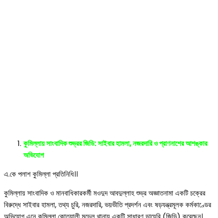
কুমিল্লায় সাংবাদিক শুভ্রর জিডি: সাইবার হামলা, নজরদারি ও প্রাণনাশের আশঙ্কার
অভিযোগ
এ.কে পলাশ কুমিল্লা প্রতিনিধি।।
কুমিল্লায় সাংবাদিক ও মানবাধিকারকর্মী মওদুদ আবদুল্লাহ শুভ্র অজ্ঞাতনামা একটি চক্রের
বিরুদ্ধে সাইবার হামলা, তথ্য চুরি, নজরদারি, ভয়ভীতি প্রদর্শন এবং ষড়যন্ত্রমূলক কর্মকাণ্ডের
অভিযোগ এনে কুমিল্লা কোতয়ালী মডেল থানায় একটি সাধারণ ডায়েরি (জিডি) করেছেন।