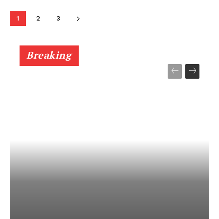
1
2
3
Breaking