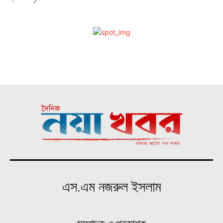
এস.এম নজরুল ইসলাম