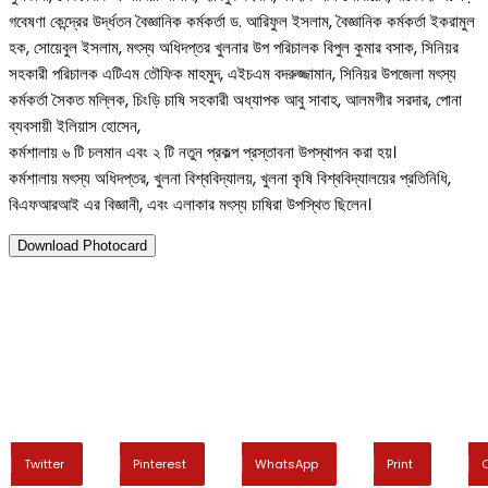
গবেষণা কেন্দ্রের উর্দ্ধতন বৈজ্ঞানিক কর্মকর্তা ড. আরিফুল ইসলাম, বৈজ্ঞানিক কর্মকর্তা ইকরামুল
হক, সোয়েবুল ইসলাম, মৎস্য অধিদপ্তর খুলনার উপ পরিচালক বিপুল কুমার বসাক, সিনিয়র
সহকারী পরিচালক এটিএম তৌফিক মাহমুদ, এইচএম বদরুজ্জামান, সিনিয়র উপজেলা মৎস্য
কর্মকর্তা সৈকত মল্লিক, চিংড়ি চাষি সহকারী অধ্যাপক আবু সাবাহ, আলমগীর সরদার, পোনা
ব্যবসায়ী ইলিয়াস হোসেন,
কর্মশালায় ৬ টি চলমান এবং ২ টি নতুন প্রকল্প প্রস্তাবনা উপস্থাপন করা হয়।
কর্মশালায় মৎস্য অধিদপ্তর, খুলনা বিশ্ববিদ্যালয়, খুলনা কৃষি বিশ্ববিদ্যালয়ের প্রতিনিধি,
বিএফআরআই এর বিজ্ঞানী, এবং এলাকার মৎস্য চাষিরা উপস্থিত ছিলেন।
Download Photocard
২০ জুন ২০২৬
বাংলাদেশ মৎস্য গবেষণা ইনস্টিটিউট, লোন
অনুষ্ঠিত
Twitter
Pinterest
WhatsApp
Print
C