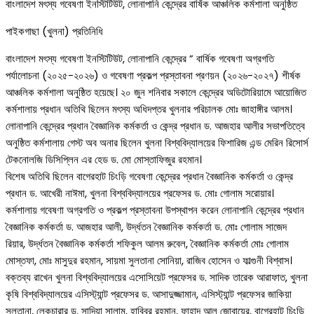
বাংলাদেশ মৎস্য গবেষণা ইনস্টিটিউট, লোনাপানি কেন্দ্রের বার্ষিক আঞ্চলিক কর্মশালা অনুষ্ঠিত
পাইকগাছা (খুলনা) প্রতিনিধি
বাংলাদেশ মৎস্য গবেষণা ইনস্টিটিউট, লোনাপানি কেন্দ্রের ” বার্ষিক গবেষণা অগ্রগতি
পর্যালোচনা (২০২৫-২০২৬) ও গবেষণা প্রকল্প প্রস্তাবনা প্রণয়ন (২০২৬-২০২৭) শীর্ষক
আঞ্চলিক কর্মশালা অনুষ্ঠিত হয়েছে। ২০ জুন শনিবার সকালে কেন্দ্রের অডিটোরিয়ামে আয়োজিত
কর্মশালায় প্রধান অতিথি ছিলেন মৎস্য অধিদপ্তর খুলনার পরিচালক মোঃ জাহাঙ্গীর আলম।
লোনাপানি কেন্দ্রের প্রধান বৈজ্ঞানিক কর্মকর্তা ও কেন্দ্র প্রধান ড. আজহার আলীর সভাপতিত্বে
অনুষ্ঠিত কর্মশালায় গেস্ট অব অনার ছিলেন খুলনা বিশ্ববিদ্যালয়ের ফিশারিজ এন্ড মেরিন রিসোর্স
টেকনোলজি ডিসিপ্লিন এর হেড ড. মো মোস্তাফিজুর রহমান।
বিশেষ অতিথি ছিলেন বাগেরহাট চিংড়ি গবেষণা কেন্দ্রের প্রধান বৈজ্ঞানিক কর্মকর্তা ও কেন্দ্র
প্রধান ড. আখেরী নাঈমা, খুলনা বিশ্ববিদ্যালয়ের প্রফেসর ড. মোঃ গোলাম সরোয়ার।
কর্মশালায় গবেষণা অগ্রগতি ও প্রকল্প প্রস্তাবনা উপস্থাপন করেন লোনাপানি কেন্দ্রের প্রধান
বৈজ্ঞানিক কর্মকর্তা ড. আজহার আলী, উর্দ্ধতন বৈজ্ঞানিক কর্মকর্তা ড. মোঃ গোলাম সাজেদ
রিয়ার, উর্দ্ধতন বৈজ্ঞানিক কর্মকর্তা শফিকুল আলম রুবেল, বৈজ্ঞানিক কর্মকর্তা মোঃ গোলাম
মোস্তফা, মোঃ মাসুদুর রহমান, সায়মা সুলতানা সোনিয়া, রাজিব হোসেন ও ফাল্গুনী বিশ্বাস।
বক্তব্য রাখেন খুলনা বিশ্ববিদ্যালয়ের এসোসিয়েট প্রফেসর ড. সাদিক তারেক আরাফাত, খুলনা
কৃষি বিশ্ববিদ্যালয়ের এসিস্ট্যান্ট প্রফেসর ড. আসাদুজ্জামান, এসিস্ট্যান্ট প্রফেসর জাকিয়া
সুলতানা, লেকচারার ড. সাদিয়া সালাম, হাবিবুর রহমান, ফাহাদ আল জোবায়ের, বাগেরহাট চিংড়ি