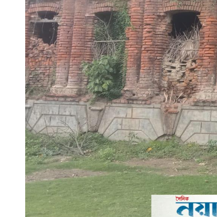
সারাদেশ
সাতক্ষীরা সদর
আশাশুনি
দেবহাটা
তালা