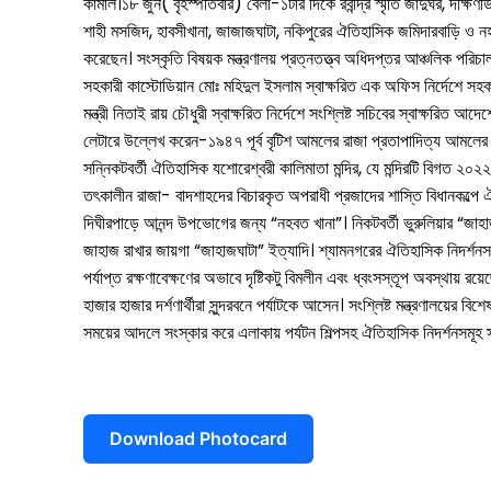
কামাল।১৮ জুন( বৃহস্পতিবার) বেলা-১টার দিকে রবীন্দ্র স্মৃতি জাদুঘর, দক্ষ
শাহী মসজিদ, হাবসীখানা, জাজাজঘাটা, নকিপুরের ঐতিহাসিক জমিদারবাড়ি ও নহব
করেছেন। সংস্কৃতি বিষয়ক মন্ত্রণালয় প্রত্নতত্ত্ব অধিদপ্তর আঞ্চলিক পরিচ
সহকারী কাস্টোডিয়ান মোঃ মহিদুল ইসলাম স্বাক্ষরিত এক অফিস নির্দেশে সহকার
মন্ত্রী নিতাই রায় চৌধুরী স্বাক্ষরিত নির্দেশে সংশ্লিষ্ট সচিবের স্বাক্ষর
লেটারে উল্লেখ করেন-১৯৪৭ পূর্ব বৃটিশ আমলের রাজা প্রতাপাদিত্য আমলের
সন্নিকটবর্তী ঐতিহাসিক যশোরেশ্বরী কালিমাতা মন্দির, যে মন্দিরটি বিগত ২০২২-
তৎকালীন রাজা- বাদশাহদের বিচারকৃত অপরাধী প্রজাদের শাস্তি বিধানকল্পে
দিঘীরপাড়ে আনন্দ উপভোগের জন্য “নহবত খানা”। নিকটবর্তী ভুরুলিয়ার “জা
জাহাজ রাখার জায়গা “জাহাজঘাটা” ইত্যাদি। শ্যামনগরের ঐতিহাসিক নিদর্শনস
পর্যাপ্ত রক্ষণাবেক্ষণের অভাবে দৃষ্টিকটু বিমলীন এবং ধ্বংসস্তূপ অবস্থায় রয়
হাজার হাজার দর্শণার্থীরা সুন্দরবনে পর্যাটকে আসেন। সংশ্লিষ্ট মন্ত্রণালয়ের ব
সময়ের আদলে সংস্কার করে এলাকায় পর্যটন শিল্পসহ ঐতিহাসিক নিদর্শনসমূহ স
Download Photocard