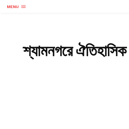
MENU
শ্যামনগরে ঐতিহাসিক ন