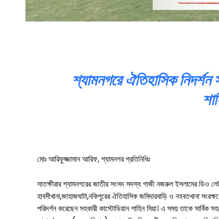
কালিগঞ্জ
শ্যামনগর
কলারোয়া
শ্যামনগরে ঐতিহাসিক নিদর্শন স
আন্তর্জাতিক
শাহ
বিনোদন
খেলাধুলা
ভিডিও
মোঃ আরিফুজ্জামান আরিফ, শ্যামনগর প্রতিনিধিঃ
আজকের পত্রিকা
সাতক্ষীরার শ্যামনগরের জাতীয় সংসদ সদস্য গাজী নজরুল ইসলামের ডিও লেটার
হাবসীখানা,জাহাজঘাটা,নকিপুরের ঐতিহাসিক জমিদারবাড়ি ও নহবতখানা সংরক্ষণে
পরিদর্শন করেছেন সহকারী কাস্টোডিয়ান শাহিন মিয়া। এ সময় তাকে সার্বিক 