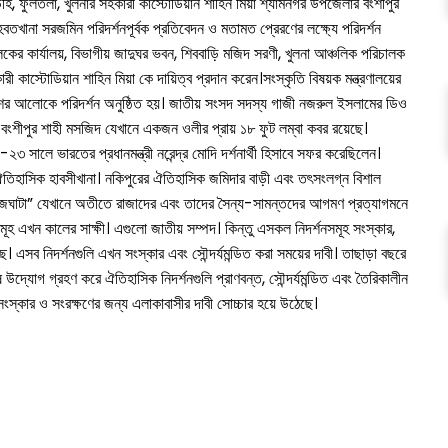
িণডিহি, ফুলতলা, খুলনার সহকারী কাস্টোডিয়ান শাহিন মিয়া শ্যামনগর উপজেলার বংশীপুর
তখানা সরজমিন পরিদর্শনপূর্বক প্রতিবেদন ও মতামত প্রেরণের লক্ষ্যে পরিদর্শন
ালকের কার্যালয়, বিভাগীয় জাদুঘর ভবন, শিববাড়ি মজিদ সরণী, খুলনা আঞ্চলিক পরিচালক
ী কাস্টোডিয়ান শাহিন মিয়া কে দায়িত্ব প্রদান করেন।সংস্কৃতি বিষয়ক মন্ত্রণালয়ের
িত আদেশের আলোকে পরিদর্শন অনুষ্ঠিত হয়। জাতীয় সংসদ সদস্য গাজী নজরুল ইসলামের ডিও
 বংশীপুর শাহী মসজিদ যেখানে একজন ওলীর প্রায় ১৮ ফুট লম্বা কবর রয়েছে।
২৩ সালে ভারতের প্রধানমন্ত্রী নরেন্দ্র মোদি দর্শনার্থী হিসাবে সফর করেছিলেন।
 ঐতিহাসিক হাবসীখানা। নকিপুরের ঐতিহাসিক জমিদার বাড়ী এবং তৎসংলগ্ন বিশাল
হাজঘাটা” যেখানে অতীতে রাজাদের এবং তাদের সৈন্য-সামন্তদের আগমণ প্রত্যাগমনে
মূহ এখন কালের সাক্ষী। এগুলো জাতীয় সম্পদ। কিন্তু এসকল নিদর্শনসমূহ সংস্কার,
েছে। এসব নিদর্শনগুলি এখন সংস্কার এবং সৌন্দর্যমন্ডিত করা সময়ের দাবী। তাছাড়া বছরে
িশেষ উদ্যোগ গ্রহণ করে ঐতিহাসিক নিদর্শনগুলি প্রাণবন্ত, সৌন্দর্যমন্ডিত এবং তৈরিকালীন
ংস্কার ও সংরক্ষণের জন্য এলাকাবাসীর দাবী সোচ্চার হয়ে উঠেছে।