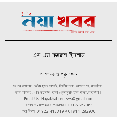
এস.এম নজরুল ইসলাম
সম্পাদক ও প্রকাশক
প্রধান কার্যালয় : করিম সুপার মার্কেট, দ্বিতীয় তলা, কামালনগর, সাতক্ষীরা।
বার্তা কার্যালয় : পাল মার্কেটস্থ তালা প্রেসক্লাব,তালা বাজার,সাতক্ষীরা।
Email Us: Nayakhabornews@gmail.com
যোগাযোগ- সম্পাদক ও প্রকাশক 01712-862063
বার্তা বিভাগ-01922-413319 ও 01914-282930