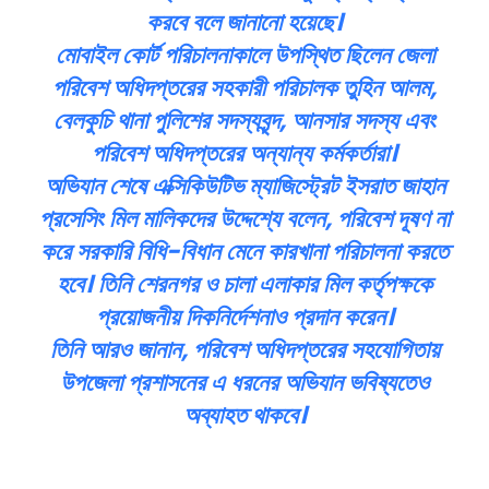
করবে বলে জানানো হয়েছে।
মোবাইল কোর্ট পরিচালনাকালে উপস্থিত ছিলেন জেলা
সারাদেশ
পরিবেশ অধিদপ্তরের সহকারী পরিচালক তুহিন আলম,
বেলকুচি থানা পুলিশের সদস্যবৃন্দ, আনসার সদস্য এবং
সাতক্ষীরা সদর
পরিবেশ অধিদপ্তরের অন্যান্য কর্মকর্তারা।
আশাশুনি
অভিযান শেষে এক্সিকিউটিভ ম্যাজিস্ট্রেট ইসরাত জাহান
প্রসেসিং মিল মালিকদের উদ্দেশ্যে বলেন, পরিবেশ দূষণ না
দেবহাটা
তালা
করে সরকারি বিধি-বিধান মেনে কারখানা পরিচালনা করতে
কালিগঞ্জ
হবে। তিনি শেরনগর ও চালা এলাকার মিল কর্তৃপক্ষকে
প্রয়োজনীয় দিকনির্দেশনাও প্রদান করেন।
শ্যামনগর
তিনি আরও জানান, পরিবেশ অধিদপ্তরের সহযোগিতায়
কলারোয়া
উপজেলা প্রশাসনের এ ধরনের অভিযান ভবিষ্যতেও
অব্যাহত থাকবে।
আন্তর্জাতিক
বিনোদন