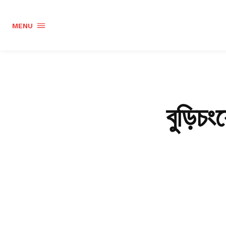
MENU
বুড়িচং