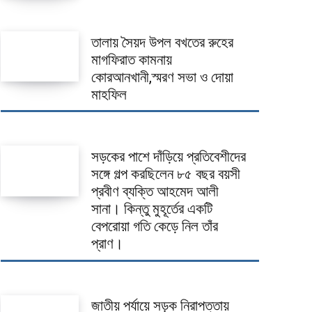
তালায় সৈয়দ উপল বখতের রুহের
মাগফিরাত কামনায়
কোরআনখানী,স্মরণ সভা ও দোয়া
মাহফিল
সড়কের পাশে দাঁড়িয়ে প্রতিবেশীদের
সঙ্গে গল্প করছিলেন ৮৫ বছর বয়সী
প্রবীণ ব্যক্তি আহমেদ আলী
সানা। কিন্তু মুহূর্তের একটি
বেপরোয়া গতি কেড়ে নিল তাঁর
প্রাণ।
জাতীয় পর্যায়ে সড়ক নিরাপত্তায়