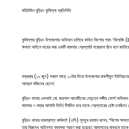
মহিউদ্দিন বুড়িচং কুমিল্লা প্রতিনিধি
আজকের পত্রিকা
কুমিল্লার বুড়িচং উপজেলায় অভিযান চালিয়ে কথিত কিশোর গ্যাং ‘বিকেজি 
ক্ষমতা আইনে দায়ের করা একটি মামলায় গ্রেপ্তারি পরোয়ানা ছিল বলে জানিয়
শুক্রবার (১২ জুন) সকাল সাড়ে ১০টার দিকে উপজেলার বাকশীমুল ইউনিয়নে
আবদুল মজিদের ছেলে।
বুড়িচং থানার এসআই মো. জয়নাল আবেদীনের নেতৃত্বে সঙ্গীয় ফোর্স অভিযান
মামলার ৭ নম্বর আসামি তিনি। দীর্ঘদিন ধরে তাকে গ্রেপ্তারের চেষ্টা চলছ
বুড়িচং থানার ভারপ্রাপ্ত কর্মকর্তা (ওসি) লুৎফুর রহমান বলেন, “বিশেষ
তার বিরুদ্ধে আইনগত ব্যবস্থা গ্রহণ করা হয়েছে। আদালতের মাধ্যমে তাকে 