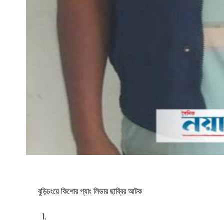
সাতক্ষীরা সদর
আশাশুনি
দেবহাটা
তালা
কালিগঞ্জ
শ্যামনগর
কলারোয়া
আন্তর্জাতিক
বিনোদন
বুড়িচংয়ে কিশোর গ্যাং লিডার ছাব্বির আটক
খেলাধুলা
ভিডিও