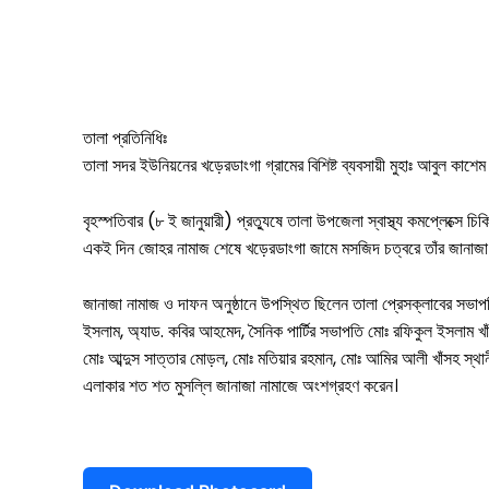
তালা প্রতিনিধিঃ
তালা সদর ইউনিয়নের খড়েরডাংগা গ্রামের বিশিষ্ট ব্যবসায়ী মুহাঃ আবুল ক
বৃহস্পতিবার (৮ ই জানুয়ারী) প্রত্যুষে তালা উপজেলা স্বাস্থ্য কমপ্লেক্সে
সারাদেশ
একই দিন জোহর নামাজ শেষে খড়েরডাংগা জামে মসজিদ চত্বরে তাঁর জানাজা ন
সাতক্ষীরা সদর
জানাজা নামাজ ও দাফন অনুষ্ঠানে উপস্থিত ছিলেন তালা প্রেসক্লাবের সভাপত
ইসলাম, অ্যাড. কবির আহমেদ, সৈনিক পার্টির সভাপতি মোঃ রফিকুল ইসলাম খা
আশাশুনি
মোঃ আব্দুস সাত্তার মোড়ল, মোঃ মতিয়ার রহমান, মোঃ আমির আলী খাঁসহ স্থানী
দেবহাটা
তালা
এলাকার শত শত মুসল্লি জানাজা নামাজে অংশগ্রহণ করেন।
কালিগঞ্জ
শ্যামনগর