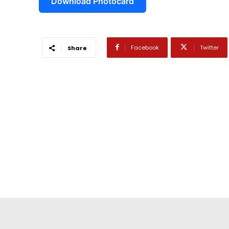
Download Photocard
কলারোয়া
আন্তর্জাতিক
Facebook
Twitter
Share
বিনোদন
খেলাধুলা
ভিডিও
আজকের পত্রিকা