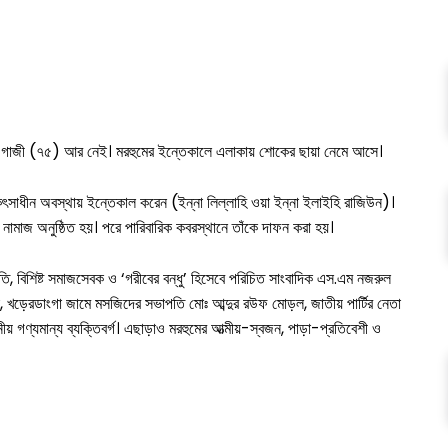
াশেম গাজী (৭৫) আর নেই। মরহুমের ইন্তেকালে এলাকায় শোকের ছায়া নেমে আসে।
 চিকিৎসাধীন অবস্থায় ইন্তেকাল করেন (ইন্না লিল্লাহি ওয়া ইন্না ইলাইহি রাজিউন)।
ামাজ অনুষ্ঠিত হয়। পরে পারিবারিক কবরস্থানে তাঁকে দাফন করা হয়।
ি, বিশিষ্ট সমাজসেবক ও ‘গরীবের বন্ধু’ হিসেবে পরিচিত সাংবাদিক এস.এম নজরুল
ঁ, খড়েরডাংগা জামে মসজিদের সভাপতি মোঃ আব্দুর রউফ মোড়ল, জাতীয় পার্টির নেতা
য় গণ্যমান্য ব্যক্তিবর্গ। এছাড়াও মরহুমের আত্মীয়-স্বজন, পাড়া-প্রতিবেশী ও