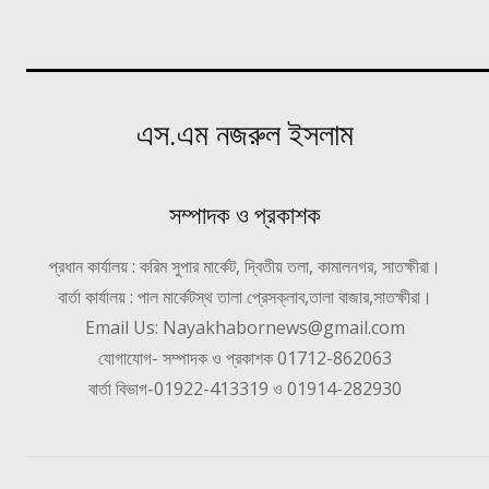
এস.এম নজরুল ইসলাম
সম্পাদক ও প্রকাশক
প্রধান কার্যালয় : করিম সুপার মার্কেট, দ্বিতীয় তলা, কামালনগর, সাতক্ষীরা।
বার্তা কার্যালয় : পাল মার্কেটস্থ তালা প্রেসক্লাব,তালা বাজার,সাতক্ষীরা।
Email Us: Nayakhabornews@gmail.com
যোগাযোগ- সম্পাদক ও প্রকাশক 01712-862063
বার্তা বিভাগ-01922-413319 ও 01914-282930