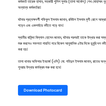
কর্মকর্তা তারেক হাসান, সহকারী পুলিশ সুপার (তালা সার্কেল) শেখ মোহাম্মদ ন
অন্যান্য কর্মকর্তারা।
ঘটনার প্রত্যক্ষদর্শী শফিকুল ইসলাম জানান, রবিউল ইসলাম মৃগী রোগে আক্
পড়েন এবং একপর্যায়ে নদীতে পড়ে যান।
স্থানীয় বাসিন্দা বিল্লাল হোসেন জানান, ঘটনার পরপরই তাকে উদ্ধার করা সম্
শুরু করলেও সফলতা পায়নি। পরে বিকেল আনুমানিক ৫টার দিকে ডুবুরি দল নদীত
করা হয়।
তালা থানার অফিসার ইনচার্জ (ওসি) মো. শহিদুল ইসলাম জানান, রাতের অন্ধক
পুনরায় উদ্ধার কার্যক্রম শুরু করা হবে।
Download Photocard