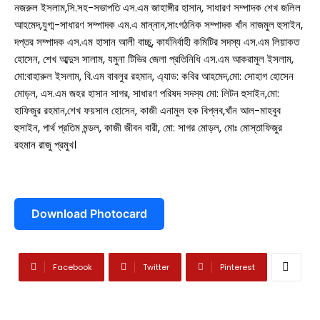
নজরুল ইসলাম,সি.সহ-সভাপতি এস.এম জাহাঙ্গীর হাসান, সাধারণ সম্পাদক শেখ জলিল
আহমেদ,যুগ্ম-সাধারণ সম্পাদক এম.এ মান্নান,সাংগঠনিক সম্পাদক খাঁন নাজমুল হুসাইন,
দপ্তর সম্পাদক এস.এম হাসান আলী বাচ্চু, কার্যনির্বাহী কমিটির সদস্য এস.এম লিয়াকত
হোসেন, শেখ আব্দুস সালাম, যমুনা টিভির জেলা প্রতিনিধি এস.এম আকরামুল ইসলাম,
মো:বাহারুল ইসলাম, বি.এম বাবলুর রহমান, এ্যাড: কবির আহমেদ,মো: সোহাগ হোসেন
মোড়ল, এস.এম জহর হাসান সাগর, সাধারণ পরিষদ সদস্য মো: লিটন হুসাইন,মো:
হাফিজুর রহমান,শেখ ফয়সাল হোসেন, কাজী এনামুল হক বিপ্লব,খাঁন আল-মাহবুব
হুসাইন, পার্থ প্রতিম মন্ডল, কাজী জীবন বারী, মো: সাগর মোড়ল, মোঃ মোস্তাফিজুর
সারাদেশ
রহমান রাজু প্রমুখ।
সাতক্ষীরা সদর
আশাশুনি
Download Photocard
দেবহাটা
তালা
কালিগঞ্জ
Facebook
Twitter
Pinterest
শ্যামনগর