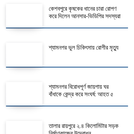
কলারোয়া
কেশবপুরে কৃষকের ধানের চারা রোপণ
করে দিলেন আনসার-ভিডিপির সদস্যরা
আন্তর্জাতিক
বিনোদন
খেলাধুলা
শ্যামনগর ভুল চিকিৎসায় রোগীর মৃত্যু
ভিডিও
আজকের পত্রিকা
শ্যামনগর বিরোধপূর্ণ জায়গায় ঘর
বাঁধাকে কেন্দ্র করে সংঘর্ষ: আহত ৫
তালার রায়পুরে ২.৪ কিলোমিটার সড়ক
নির্মাণকাজের উদ্বোধন