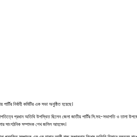
ার্টির নির্বাহী কমিটির এক সভা অনুষ্ঠিত হয়েছে।
াপতিত্বে প্রধান অতিথি উপস্থিত ছিলেন জেলা জাতীয় পার্টির সি.সহ-সভাপতি ও তালা উপজ
 জাপার সাংগঠনিক সম্পাদক শেখ জলিল আহমেদ।
যোগ প্রযুক্তি সম্পাদক এস.এম হাসান আলী বাচ্চু সঞ্চালনায় বিশেষ অতিথি হিসাবে বক্তব্য