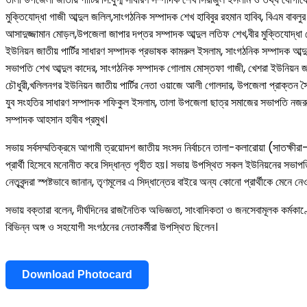
মুক্তিযোদ্ধা গাজী আব্দুল জলিল,সাংগঠনিক সম্পাদক শেখ হাবিবুর রহমান হাবিব, বিএম ব
আসাদুজ্জামান মোড়ল,উপজেলা জাপার দপ্তর সম্পাদক আব্দুল লতিফ শেখ,বীর মুক্তিযোদ্ধা ম
ইউনিয়ন জাতীয় পার্টির সাধারণ সম্পাদক প্রভাষক কামরুল ইসলাম, সাংগঠনিক সম্পাদক আব্দু
সভাপতি শেখ আব্দুল কাদের, সাংগঠনিক সম্পাদক গোলাম মোস্তফা গাজী, খেশরা ইউনিয়ন জাতী
চৌধুরী,খলিলনগর ইউনিয়ন জাতীয় পার্টির নেতা ওয়াজে আলী গোলদার, উপজেলা প্রাক্তন সৈ
যুব সংহতির সাধারণ সম্পাদক শফিকুল ইসলাম, তালা উপজেলা ছাত্র সমাজের সভাপতি নজরুল
সম্পাদক আহসান হাবীব প্রমুখ।
সভায় সর্বসম্মতিক্রমে আগামী ত্রয়োদশ জাতীয় সংসদ নির্বাচনে তালা-কলারোয়া (সাতক্ষী
প্রার্থী হিসেবে মনোনীত করে সিদ্ধান্ত গৃহীত হয়। সভায় উপস্থিত সকল ইউনিয়নের সভাপতি, 
নেতৃবৃন্দরা স্পষ্টভাবে জানান, তৃণমূলের এ সিদ্ধান্তের বাইরে অন্য কোনো প্রার্থীকে মে
সভায় বক্তারা বলেন, দীর্ঘদিনের রাজনৈতিক অভিজ্ঞতা, সাংবাদিকতা ও জনসেবামূলক কর্মকা
বিভিন্ন অঙ্গ ও সহযোগী সংগঠনের নেতাকর্মীরা উপস্থিত ছিলেন।
Download Photocard