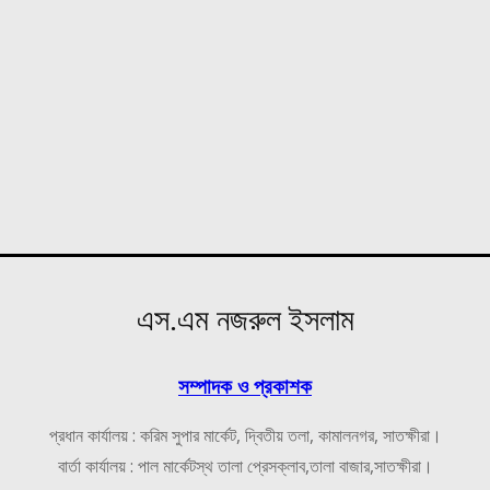
এস.এম নজরুল ইসলাম
সম্পাদক ও প্রকাশক
প্রধান কার্যালয় : করিম সুপার মার্কেট, দ্বিতীয় তলা, কামালনগর, সাতক্ষীরা।
বার্তা কার্যালয় : পাল মার্কেটস্থ তালা প্রেসক্লাব,তালা বাজার,সাতক্ষীরা।