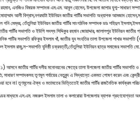
াবলুর রহমান, এনজিও বিষয়ক সম্পাদক এম.এম. আবুল হোসেন, উপজেলা জাপার যুগ্ম-সাধারণ সম
োহাম্মাদ আলী বিশ্বাস,নগরঘাটা ইউনিয়ন জাতীয় পার্টির সভাপতি অধ্যাপক আমজাদ হোসেন,সরুলি
ল গনি মেম্বর, তেঁতুলিয়া ইউনিয়ন জাতীয় পার্টির সাংগঠনিক সম্পাদক ডাঃ শহিদুল ইসলাম,ইসলা
য় পার্টির সভাপতি ও ইউপি সদস্য সিদ্দিকুর রহমান জোয়াদ্দার, জালালপুর ইউনিয়ন জাতীয় পা
নিক পাটির সভাপতি রফিকুর ইসলাম খাঁ, জাতীয় যুব সংহতির তালা উপজেলা শাখার সভাপতি (
 ইসলাম রাজু,স-সভাপতি যুদিষ্ঠী চক্রবত্তী,তেঁতুলিয়া ইউনিয়ন ছাত্র সমাজের সভাপতি মো
রা-১) আসনে জাতীয় পার্টির দলীয় মনোনয়নের ক্ষেত্রে তালা উপজেলা জাতীয় পার্টির সভাপত
সাধারণ সম্পাদকসহ তৃণমূল পর্যায়ের নেতৃবৃন্দ এ সিদ্ধান্তে একমত পোষণ করেন এবং কেন্দ্র
নে নেওয়া হবে না। তৃণমূলের ঐক্য ও মতামতের ভিত্তিতেই জাতীয় পার্টির রাজনৈতিক কার্যক্রম 
ণ্ডের মাধ্যমে এস.এম. নজরুল ইসলাম তালা ও কলারোয়া উপজেলায় ব্যাপক গ্রহণযোগ্যতা অর্জ