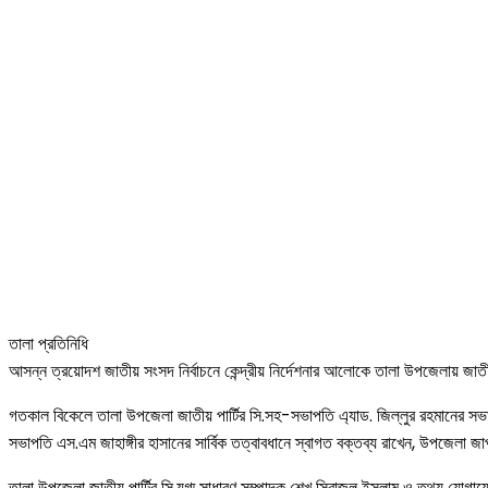
তালা প্রতিনিধি
আসন্ন ত্রয়োদশ জাতীয় সংসদ নির্বাচনে কেন্দ্রীয় নির্দেশনার আলোকে তালা উপজেলায় জাতীয় প
গতকাল বিকেলে তালা উপজেলা জাতীয় পার্টির সি.সহ-সভাপতি এ্যাড. জিল্লুর রহমানের সভ
সভাপতি এস.এম জাহাঙ্গীর হাসানের সার্বিক তত্বাবধানে স্বাগত বক্তব্য রাখেন, উপজেলা
তালা উপজেলা জাতীয় পার্টির সি.যুগ্ম সাধারণ সম্পাদক শেখ সিরাজুল ইসলাম ও তথ্য যোগা