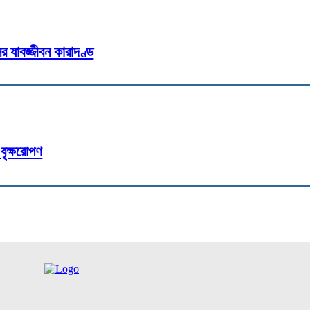
র যাবজ্জীবন কারাদণ্ড
বৃক্ষরোপণ