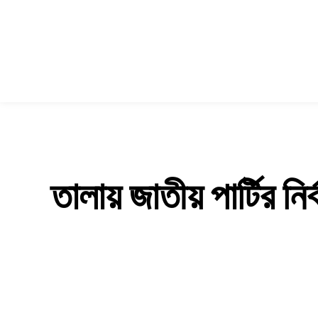
তালায় জাতীয় পার্টির ন