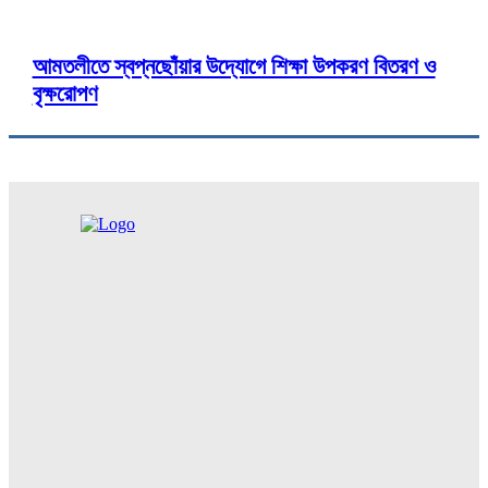
আমতলীতে স্বপ্নছোঁয়ার উদ্যোগে শিক্ষা উপকরণ বিতরণ ও
বৃক্ষরোপণ