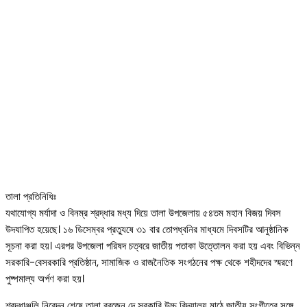
তালা প্রতিনিধিঃ
যথাযোগ্য মর্যাদা ও বিনম্র শ্রদ্ধার মধ্য দিয়ে তালা উপজেলায় ৫৪তম মহান বিজয় দিবস
উদযাপিত হয়েছে। ১৬ ডিসেম্বর প্রত্যুষে ৩১ বার তোপধ্বনির মাধ্যমে দিবসটির আনুষ্ঠানিক
সূচনা করা হয়। এরপর উপজেলা পরিষদ চত্বরে জাতীয় পতাকা উত্তোলন করা হয় এবং বিভিন্ন
সরকারি-বেসরকারি প্রতিষ্ঠান, সামাজিক ও রাজনৈতিক সংগঠনের পক্ষ থেকে শহীদদের স্মরণে
পুষ্পমাল্য অর্পণ করা হয়।
শ্রদ্ধাঞ্জলি নিবেদন শেষে তালা ব্রজেন দে সরকারি উচ্চ বিদ্যালয় মাঠে জাতীয় সংগীতের সঙ্গে