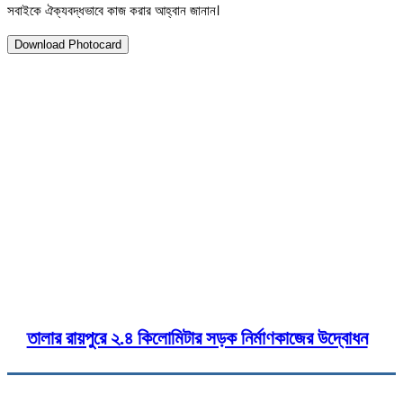
সবাইকে ঐক্যবদ্ধভাবে কাজ করার আহ্বান জানান।
Download Photocard
১৭ ডিসেম্বর ২০২৫
তালায় যথাযোগ্য মর্যাদা ও বিনম্র শ্র
Twitter
Pinterest
WhatsApp
Print
C
তালার রায়পুরে ২.৪ কিলোমিটার সড়ক নির্মাণকাজের উদ্বোধন