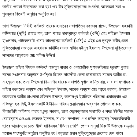
জাতীয় পতাকা উত্তোলন করা হয়। পরে বীর মুক্তিযোদ্ধাদের সংবর্ধনা, আলোচনা সভা ও
পুরস্কার বিতরণী অনুষ্ঠান অনুষ্ঠিত হয়।
তালা উপজেলা নির্বাহী কর্মকর্তা তারেক হাসানের সভাপতিত্ব বক্তব্য রাখেন, উপজেলা সহকারী
কমিশনার (ভূমি) রাহাত খান, তালা থানার ভারপ্রাপ্ত কর্মকর্তা (ওসি) মোঃ শহিদুল ইসলাম
হাওলাদার, পাটকেলঘাটা থানার ভারপ্রাপ্ত কর্মকর্তা (ওসি)এ এইচ এম লুৎফুল কবীর,জেলা
মুক্তিযোদ্ধা সংসদের আহবায়ক কমিটির সদস্য মাষ্টার মইনুল ইসলাম, উপজেলা মুক্তিযোদ্ধা
সংসদের আহ্বায়ক মোঃ মফিজ উদ্দিন।
উপজেলা মহিলা বিষয়ক কর্মকর্তা নাজমুন নাহার ও একাডেমিক সুপারভাইজার প্রভাস কুমার
দাসের সঞ্চালনায় অনুষ্ঠানে উপস্থিত ছিলেন সাতক্ষীরা জেলা জামায়াতের নায়েবে আমীর ডা.
মাহমুদুল হক, তালা উপজেলা বিএনপির সাবেক সভাপতি মৃণাল কান্তি রায়, সাধারণ সম্পাদক ও
মহিলা কলেজের অধ্যক্ষ শেখ শফিকুল ইসলাম, সাবেক অধ্যক্ষ মোঃ আব্দুর রহমান, উপজেলা
জামায়াতে আমীর মাওলানা মফিদুল ইসলাম, জালালপুর ইউনিয়ন পরিষদের চেয়ারম্যান এম
মফিজুল হক লিটু, ইসলামকাটি ইউনিয়ন পরিষদ চেয়ারম্যান অধ্যাপক গোলাম ফারুক,
বিআরডিপি অফিসার নারায়ণ চন্দ্র সরকার, তালা প্রেসক্লাবের সভাপতি ও সদর ইউপির সাবেক
চেয়ারম্যান এস.এম. নজরুল ইসলাম, সাধারণ সম্পাদক শেখ জলিল আহমেদ, বৈষম্যবিরোধী
ছাত্র আন্দোলনের নেতা মীর্জা সাকিবসহ বিভিন্ন শ্রেণি-পেশার মানুষ। দিবসটি উপলক্ষে সন্ধ্যায়
মনোজ্ঞ সাংস্কৃতি অনুষ্ঠান অনুষ্ঠিত হয়। বক্তারা মহান মুক্তিযুদ্ধের চেতনায় দেশ গঠনে