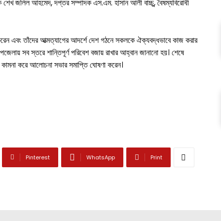
ক শেখ জলিল আহমেদ, দপ্তর সম্পাদক এস.এম. হাসান আলী বাচ্চু, বৈষম্যবিরোধী
রণ করেন এবং তাঁদের আত্মত্যাগের আদর্শে দেশ গঠনে সকলকে ঐক্যবদ্ধভাবে কাজ করার
 উপজেলায় সব স্তরে শান্তিপূর্ণ পরিবেশ বজায় রাখার আহ্বান জানানো হয়। শেষে
রাত কামনা করে আলোচনা সভার সমাপ্তি ঘোষণা করেন।
Pinterest
WhatsApp
Print