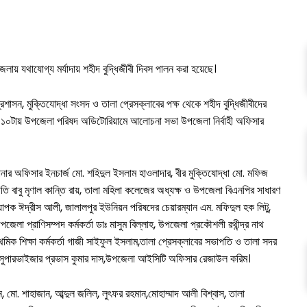
পজেলায় যথাযোগ্য মর্যাদায় শহীদ বুদ্ধিজীবী দিবস পালন করা হয়েছে।
ন, মুক্তিযোদ্ধা সংসদ ও তালা প্রেসক্লাবের পক্ষ থেকে শহীদ বুদ্ধিজীবীদের
ে সকাল ১০টায় উপজেলা পরিষদ অডিটোরিয়ামে আলোচনা সভা উপজেলা নির্বাহী অফিসার
নার অফিসার ইনচার্জ মো. শহিদুল ইসলাম হাওলাদার, বীর মুক্তিযোদ্ধা মো. মফিজ
পতি বাবু মৃণাল কান্তি রায়, তালা মহিলা কলেজের অধ্যক্ষ ও উপজেলা বিএনপির সাধারণ
াপক ঈদ্রীস আলী, জালালপুর ইউনিয়ন পরিষদের চেয়ারম্যান এম. মফিদুল হক লিটু,
লা প্রাণিসম্পদ কর্মকর্তা ডাঃ মাসুম বিল্লাহ, উপজেলা প্রকৌশলী রথীন্দ্র নাথ
থমিক শিক্ষা কর্মকর্তা গাজী সাইফুল ইসলাম,তালা প্রেসক্লাবের সভাপতি ও তালা সদর
সুপারভাইজার প্রভাস কুমার দাস,উপজেলা আইসিটি অফিসার রেজাউল করিম।
 মো. শাহাজান, আব্দুল জলিল, লুৎফর রহমান,মোহাম্মাদ আলী বিশ্বাস, তালা