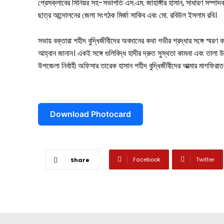
প্রেসক্লাবের সিনিয়র সহ-সভাপতি এস.এম. জাহাঙ্গীর হাসান, সাধারণ সম্পাদ
শ্যামনগর
ছাত্র আন্দোলনের জেলা সংগঠক মির্জা সাকিব এবং মো. রবিউল ইসলাম রবি।
কলারোয়া
সভায় বক্তারা শহীদ বুদ্ধিজীবীদের অবদানের কথা গভীর শ্রদ্ধার সঙ্গে স্ম
আন্তর্জাতিক
আহ্বান জানান। একই সঙ্গে গুলিবিদ্ধ হাদীর দ্রুত সুস্থতা কামনা এবং তালা
উপজেলা নির্বাহী অফিসার তারেক হাসান শহীদ বুদ্ধিজীবীদের আত্মার মাগফি
বিনোদন
খেলাধুলা
Download Photocard
ভিডিও
আজকের পত্রিকা
Facebook
Twitter
Share