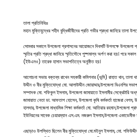
তালা প্রতিনিধিঃঃ
মহান মুক্তিযুদ্ধের শহীদ বুদ্ধিজীবীদের প্রতি গভীর শ্রদ্ধা জানিয়ে তালা উ
সোমবার সকালে উপজেলা প্রশাসনের আয়োজনে দিবসটি উপলক্ষে উপজেলা প্রশাস
স্মৃতির প্রতি শ্রদ্ধা জানিয়ে স্মৃতিসৌধে পুষ্পমাল্য অর্পণ করা হয়। পর
(ইউএনও) তারেক হাসান সভাপতিত্বে অনুষ্ঠিত হয়।
সারাদেশ
আলোচনা সভায় বক্তব্য রাখেন সহকারী কমিশনার (ভূমি) রাহাত খান, তালা থা
উদ্দীন ও বীর মুক্তিযোদ্ধা মো. আলাউদ্দীন জোয়াদ্দার,উপজেলা বিএনপির সভা
সাতক্ষীরা সদর
সম্পাদক মো. শফিকুল ইসলাম, উপজেলা জামায়াতে ইসলামীর সেক্রেটারি অধ্য
আশাশুনি
জামায়াত নেতা ডা. আফতাপ হোসেন, উপজেলা কৃষি কর্মকর্তা হাজেরা বেগম, উপজে
হালদার, উপজেলা মাধ্যমিক শিক্ষা কর্মকর্তা মো. আতিয়ার রহমান,উপজেলা প্রা
দেবহাটা
তালা
ইউনিয়নের সাবেক চেয়ারম্যান এস.এম. নজরুল ইসলাম,উপজেলা একাডেমীক 
কালিগঞ্জ
এছাড়াও উপস্থিত ছিলেন বীর মুক্তিযোদ্ধা মো.মইনুল ইসলাম, মো. শফিউদ্দীন,