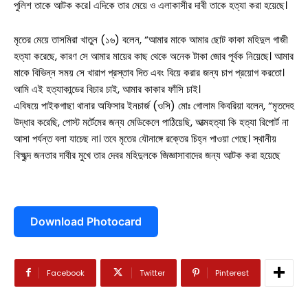
পুলিশ তাকে আটক করে। এদিকে তার মেয়ে ও এলাকাসীর দাবী তাকে হত্যা করা হয়েছে।
মৃতের মেয়ে তাসমিরা খাতুন (১৬) বলেন, “আমার মাকে আমার ছোট কাকা মহিদুল গাজী
হত্যা করেছে, কারণ সে আমার মায়ের কাছ থেকে অনেক টাকা জোর পূর্বক নিয়েছে। আমার
মাকে বিভিন্ন সময় সে খারাপ প্রস্তাব দিত এবং বিয়ে করার জন্য চাপ প্রয়োগ করতো।
আমি এই হত্যাকান্ডের বিচার চাই, আমার কাকার ফাঁসি চাই।
এবিষয়ে পাইকগাছা থানার অফিসার ইনচার্জ (ওসি) মোঃ গোলাম কিবরিয়া বলেন, “মৃতদেহ
উদ্ধার করেছি, পোস্ট মর্টেমের জন্য মেডিকেলে পাঠিয়েছি, আত্মহত্যা কি হত্যা রিপোর্ট না
আসা পর্যন্ত বলা যাচেছ না। তবে মৃতের যৌনাঙ্গে রক্তের চিহ্ন পাওয়া গেছে। স্থানীয়
সারাদেশ
বিক্ষুব্দ জনতার দাবীর মুখে তার দেবর মহিদুলকে জিজ্ঞাসাবাদের জন্য আটক করা হয়েছে
সাতক্ষীরা সদর
আশাশুনি
Download Photocard
দেবহাটা
তালা
কালিগঞ্জ
Facebook
Twitter
Pinterest
শ্যামনগর