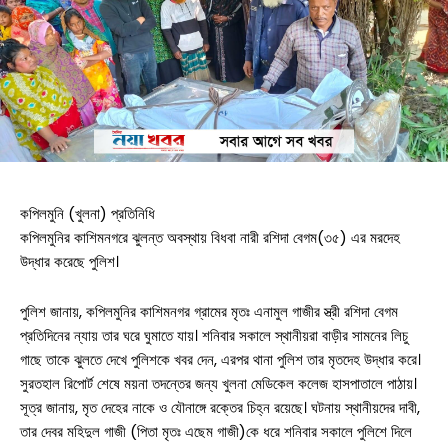
কপিলমুনি (খুলনা) প্রতিনিধি
কপিলমুনির কাশিমনগরে ঝুলন্ত অবস্থায় বিধবা নারী রশিদা বেগম(৩৫) এর মরদেহ
উদ্ধার করেছে পুলিশ।
পুলিশ জানায়, কপিলমুনির কাশিমনগর গ্রামের মৃতঃ এনামুল গাজীর স্ত্রী রশিদা বেগম
প্রতিদিনের ন্যায় তার ঘরে ঘুমাতে যায়। শনিবার সকালে স্থানীয়রা বাড়ীর সামনের লিচু
গাছে তাকে ঝুলতে দেখে পুলিশকে খবর দেন, এরপর থানা পুলিশ তার মৃতদেহ উদ্ধার করে।
সুরতহাল রিপোর্ট শেষে ময়না তদন্তের জন্য খুলনা মেডিকেল কলেজ হাসপাতালে পাঠায়।
সূত্র জানায়, মৃত দেহের নাকে ও যৌনাঙ্গে রক্তের চিহ্ন রয়েছে। ঘটনায় স্থানীয়দের দাবী,
তার দেবর মহিদুল গাজী (পিতা মৃতঃ এছেম গাজী)কে ধরে শনিবার সকালে পুলিশে দিলে