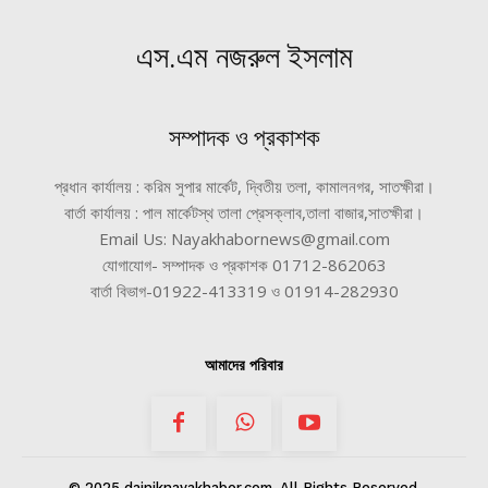
এস.এম নজরুল ইসলাম
সম্পাদক ও প্রকাশক
প্রধান কার্যালয় : করিম সুপার মার্কেট, দ্বিতীয় তলা, কামালনগর, সাতক্ষীরা।
বার্তা কার্যালয় : পাল মার্কেটস্থ তালা প্রেসক্লাব,তালা বাজার,সাতক্ষীরা।
Email Us: Nayakhabornews@gmail.com
যোগাযোগ- সম্পাদক ও প্রকাশক 01712-862063
বার্তা বিভাগ-01922-413319 ও 01914-282930
আমাদের পরিবার
© 2025 dainiknayakhabor.com. All Rights Reserved.