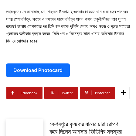
আশাশুনি
তথ্যনুসন্ধানে জানাযায়, মো. শহিদুল ইসলাম হাওলাদার বিভিন্ন থানায় দায়িত্ব পালনের
সময় পেশাদারিত্ব, সততা ও দক্ষতার সাথে দায়িত্ব পালন করায় চাকুরীজীবনে তার সুনাম
দেবহাটা
তালা
রয়েছে। তালায় যোগদানের পর তিনি জনগণকে পুলিশি সেবায় আরও সহজ ও দ্রুত সহায়তা
প্রদানের অঙ্গীকার ব্যক্ত করেন। তিনি গত ৮ ডিসেম্বর তালা থানায় অফিসার ইনচার্জ
কালিগঞ্জ
হিসাবে যোগদান করেন।
শ্যামনগর
কলারোয়া
Download Photocard
আন্তর্জাতিক
বিনোদন
Facebook
Twitter
Pinterest
খেলাধুলা
ভিডিও
কেশবপুরে কৃষকের ধানের চারা রোপণ
করে দিলেন আনসার-ভিডিপির সদস্যরা
আজকের পত্রিকা