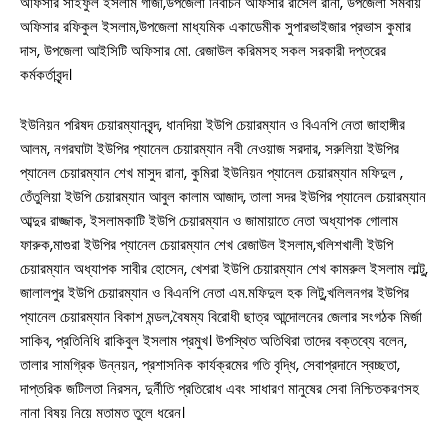
অফিসার সাইফুল ইসলাম গাজী,উপজেলা নির্বাচন অফিসার রাসেল রানা, উপজেলা সমবায়
অফিসার রফিকুল ইসলাম,উপজেলা মাধ্যমিক একাডেমীক সুপারভাইজার প্রভাস কুমার
দাস, উপজেলা আইসিটি অফিসার মো. রেজাউল করিমসহ সকল সরকারী দপ্তরের
কর্মকর্তাবৃন্দ।
ইউনিয়ন পরিষদ চেয়ারম্যানবৃন্দ, ধানদিয়া ইউপি চেয়ারম্যান ও বিএনপি নেতা জাহাঙ্গীর
আলম, নগরঘাটা ইউপির প্যানেল চেয়ারম্যান নবী নেওয়াজ সরদার, সরুলিয়া ইউপির
সারাদেশ
প্যানেল চেয়ারম্যান শেখ মাসুদ রানা, কুমিরা ইউনিয়ন প্যানেল চেয়ারম্যান মফিদুল ,
তেঁতুলিয়া ইউপি চেয়ারম্যান আবুল কালাম আজাদ, তালা সদর ইউপির প্যানেল চেয়ারম্যান
সাতক্ষীরা সদর
আব্দুর রাজ্জাক, ইসলামকাটি ইউপি চেয়ারম্যান ও জামায়াতে নেতা অধ্যাপক গোলাম
ফারুক,মাগুরা ইউপির প্যানেল চেয়ারম্যান শেখ রেজাউল ইসলাম,খলিশখালী ইউপি
আশাশুনি
চেয়ারম্যান অধ্যাপক সাবীর হোসেন, খেশরা ইউপি চেয়ারম্যান শেখ কামরুল ইসলাম লাল্টু,
দেবহাটা
তালা
জালালপুর ইউপি চেয়ারম্যান ও বিএনপি নেতা এম.মফিদুল হক লিটু,খলিলনগর ইউপির
প্যানেল চেয়ারম্যান বিকাশ মন্ডল,বৈষম্য বিরোধী ছাত্র আন্দোলনের জেলার সংগঠক মির্জা
কালিগঞ্জ
সাকিব, প্রতিনিধি রাকিবুল ইসলাম প্রমুখ। উপস্থিত অতিথিরা তাদের বক্তব্যে বলেন,
তালার সামগ্রিক উন্নয়ন, প্রশাসনিক কার্যক্রমের গতি বৃদ্ধি, সেবাপ্রদানে স্বচ্ছতা,
শ্যামনগর
দাপ্তরিক জটিলতা নিরসন, দুর্নীতি প্রতিরোধ এবং সাধারণ মানুষের সেবা নিশ্চিতকরণসহ
নানা বিষয় নিয়ে মতামত তুলে ধরেন।
কলারোয়া