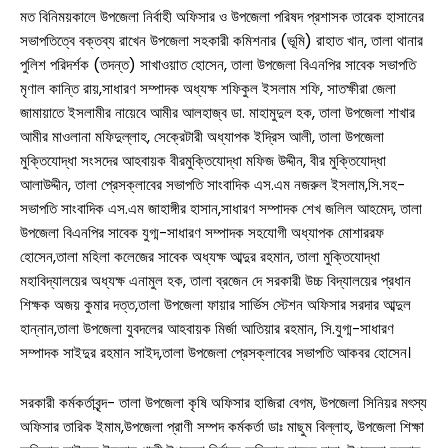
মত বিনিময়কালে উপজেলা নির্বাহী অফিসার ও উপজেলা পরিষদ প্রশাসক তারেক হাসানের
সভাপতিত্বে বক্তব্য রাখেন উপজেলা সহকারী কমিশনার (ভূমি) রাহাত খান, তালা থানার
পুলিশ পরিদর্শক (তদন্ত) সাখাওয়াত হোসেন, তালা উপজেলা বিএনপির সাবেক সভাপতি
মৃণাল কান্তি রায়,সাধারণ সম্পাদক অধ্যক্ষ শফিকুল ইসলাম শফি, সাতক্ষীরা জেলা
জামায়াতে ইসলামীর নায়েবে আমীর আলহাজ্ব ডা. মাহামুদুল হক, তালা উপজেলা শাখার
আমীর মাওলানা মফিদুল্লাহ, সেক্রেটারী অধ্যাপক ইদ্রিস আলী, তালা উপজেলা
মুক্তিযোদ্ধা সংসদের আহবায়ক বীরমুক্তিযোদ্ধা মফিজ উদ্দীন, বীর মুক্তিযোদ্ধা
আলাউদ্দীন, তালা প্রেসক্লাবের সভাপতি সাংবাদিক এস.এম নজরুল ইসলাম,সি.সহ-
সভাপতি সাংবাদিক এস.এম জাহাঙ্গীর হাসান,সাধারণ সম্পাদক শেখ জলিল আহমেদ, তালা
উপজেলা বিএনপির সাবেক যুগ্ম-সাধারণ সম্পাদক সহযোগী অধ্যাপক মোশাররফ
হোসেন,তালা মহিলা কলেজের সাবেক অধ্যক্ষ আব্দুর রহমান, তালা মুক্তিযোদ্ধা
মহাবিদ্যালয়ের অধ্যক্ষ এনামুল হক, তালা ব্রজেন দে সরকারী উচ্চ বিদ্যালয়ের প্রধান
শিক্ষক অজয় কুমার দত্ত,তালা উপজেলা ফায়ার সার্ভিস স্টেশন অফিসার সরদার আব্দুল
হান্নান,তালা উপজেলা যুবদলের আহবায়ক মির্জা আতিয়ার রহমান, সি.যুগ্ম-সাধারণ
সম্পাদক সাইদুর রহমান সাইদ,তালা উপজেলা প্রেসক্লাবের সভাপতি আকবর হোসেন।
সরকারী কর্মকর্তাবৃন্দ- তালা উপজেলা কৃষি অফিসার হাজিরা বেগম, উপজেলা সিনিয়র মৎস্য
অফিসার তারিক ইমাম,উপজেলা প্রাণী সম্পদ কর্মকর্তা ডাঃ মাছুম বিল্লাহ, উপজেলা শিক্ষা