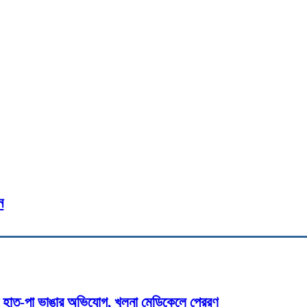
গত মিছিল ও পথসভা অনুষ্ঠিত
cebook
Twitter
Pinterest
WhatsApp
Pri
ন
র হাত-পা ভাঙার অভিযোগ, খুলনা মেডিকেলে প্রেরণ