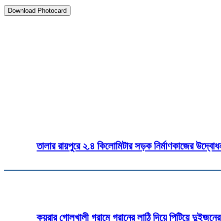
Download Photocard
৩০ নভেম্বর ২০২৫
তালায় জামায়াতের ৮ দলীয় জোটের স্বা
Share
Fa
তালার রায়পুরে ২.৪ কিলোমিটার সড়ক নির্মাণকাজের উদ্বোধ
কয়রার গোলখালী গ্রামে গরানের লাঠি দিয়ে পিটিয়ে দুইজনে