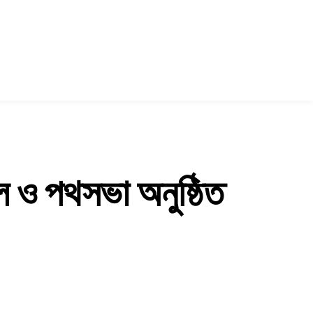
ল ও পথসভা অনুষ্ঠিত