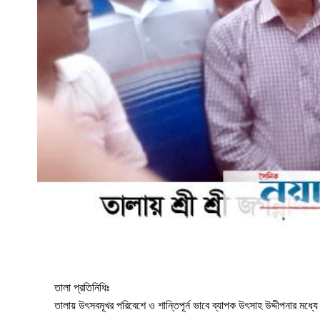
সারাদেশ
সাতক্ষীরা সদর
আশাশুনি
দেবহাটা
তালা
কালিগঞ্জ
শ্যামনগর
তালা প্রতিনিধিঃ
কলারোয়া
তালায় উৎসবমূখর পরিবেশে ও শান্তিপূর্ন ভাবে ব্যাপক উৎসাহ উদ্দীপনার মধ্যে 