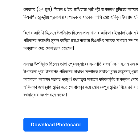
আন্তর্জাতিক
শুক্রবার (২৭ জুন) বিকাল ৪ টায় মাঝিয়াড়া শ্রী শ্রী জগন্নাথ মন্দিরের আয়
বিএনপির কেন্দ্রীয় প্রকাশনা সম্পাদক ও সাবেক এমপি মোঃ হাবিবুল ইসলাম হাব
বিনোদন
খেলাধুলা
বিশেষ অতিথি হিসেবে উপস্থিত ছিলেন,তালা থানার অফিসার ইনচার্জ মোঃ ম
পরিষদের সভাপতি মৃনাল কান্তি রায়,উপজেলা বিএনপির সাবেক সাধারণ সম্প
ভিডিও
অধ্যাপক মোঃ মোশাররফ হোসেন।
আজকের পত্রিকা
এসময় উপস্থিত ছিলেন তালা প্রেসক্লাবের সভাপতি সাংবাদিক এস.এম নজরু
উপজেলা পূজা উদযাপন পরিষদের সাধারণ সম্পাদক নারায়ণ চন্দ্র মজুমদার,প
আহবায়ক আহম্মদ সরদার প্রমূখ। রথযাত্রা সনাতন ধর্মাবলম্বীর জগন্নাথ দেব
মাঝিয়াড়া জগন্নাথ মন্দির হতে গোপালপুর হয়ে মোবারকপুর মন্দিরে গিয়ে রথ
রথযাত্রায় অংশগ্রহন করেন।
Download Photocard