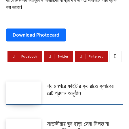
পর কোটি টাকার ক্ষতিপূরণ ও আসামিদের শাস্তির দাবি জানিয়ে আদালতে বিচার প্রার্থনা
করা হয়েছে।
দেবহাটা
তালা
কালিগঞ্জ
শ্যামনগর
Download Photocard
কলারোয়া
Facebook
Twitter
Pinterest
আন্তর্জাতিক
বিনোদন
শ্যামনগরে ফাইটার ক্যারাতে ক্লাবের
খেলাধুলা
বেল্ট প্রদান অনুষ্ঠান
ভিডিও
আজকের পত্রিকা
সাতক্ষীরায় ঘুষ ছাড়া সেবা মিলত না