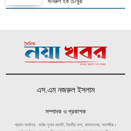
মনিরুল হক চৌধুরী
এস.এম নজরুল ইসলাম
সম্পাদক ও প্রকাশক
প্রধান কার্যালয় : করিম সুপার মার্কেট, দ্বিতীয় তলা, কামালনগর, সাতক্ষীরা।