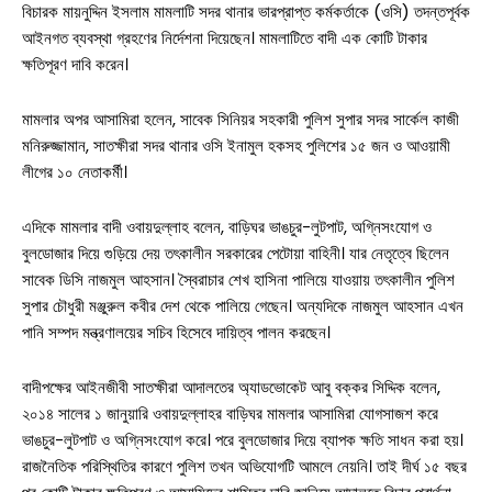
বিচারক মায়নুদ্দিন ইসলাম মামলাটি সদর থানার ভারপ্রাপ্ত কর্মকর্তাকে (ওসি) তদন্তপূর্বক
আইনগত ব্যবস্থা গ্রহণের নির্দেশনা দিয়েছেন। মামলাটিতে বাদী এক কোটি টাকার
ক্ষতিপূরণ দাবি করেন।
মামলার অপর আসামিরা হলেন, সাবেক সিনিয়র সহকারী পুলিশ সুপার সদর সার্কেল কাজী
মনিরুজ্জামান, সাতক্ষীরা সদর থানার ওসি ইনামুল হকসহ পুলিশের ১৫ জন ও আওয়ামী
লীগের ১০ নেতাকর্মী।
এদিকে মামলার বাদী ওবায়দুল্লাহ বলেন, বাড়িঘর ভাঙচুর-লুটপাট, অগ্নিসংযোগ ও
বুলডোজার দিয়ে গুড়িয়ে দেয় তৎকালীন সরকারের পেটোয়া বাহিনী। যার নেতৃত্বে ছিলেন
সাবেক ডিসি নাজমুল আহসান। স্বৈরাচার শেখ হাসিনা পালিয়ে যাওয়ায় তৎকালীন পুলিশ
সুপার চৌধুরী মঞ্জুরুল কবীর দেশ থেকে পালিয়ে গেছেন। অন্যদিকে নাজমুল আহসান এখন
পানি সম্পদ মন্ত্রণালয়ের সচিব হিসেবে দায়িত্ব পালন করছেন।
সারাদেশ
বাদীপক্ষের আইনজীবী সাতক্ষীরা আদালতের অ্যাডভোকেট আবু বক্কর সিদ্দিক বলেন,
২০১৪ সালের ১ জানুয়ারি ওবায়দুল্লাহর বাড়িঘর মামলার আসামিরা যোগসাজশ করে
সাতক্ষীরা সদর
ভাঙচুর-লুটপাট ও অগ্নিসংযোগ করে। পরে বুলডোজার দিয়ে ব্যাপক ক্ষতি সাধন করা হয়।
রাজনৈতিক পরিস্থিতির কারণে পুলিশ তখন অভিযোগটি আমলে নেয়নি। তাই দীর্ঘ ১৫ বছর
আশাশুনি