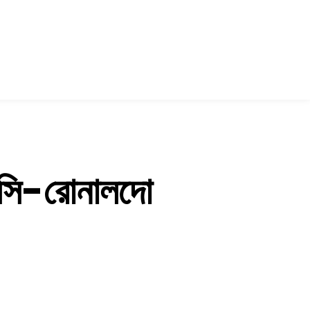
মেসি-রোনালদো