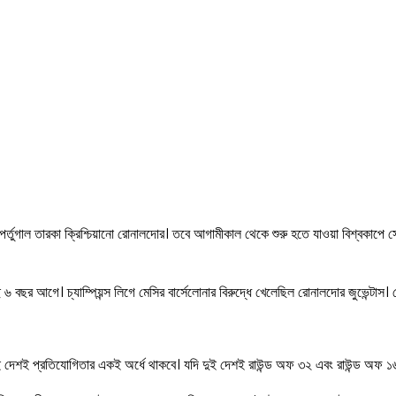
র্তুগাল তারকা ক্রিশ্চিয়ানো রোনালদোর। তবে আগামীকাল থেকে শুরু হতে যাওয়া বিশ্বকাপে 
বছর আগে। চ্যাম্পিয়ন্স লিগে মেসির বার্সেলোনার বিরুদ্ধে খেলেছিল রোনালদোর জুভেন্টাস।
দুই দেশই প্রতিযোগিতার একই অর্ধে থাকবে। যদি দুই দেশই রাউন্ড অফ ৩২ এবং রাউন্ড অফ ১৬-এ