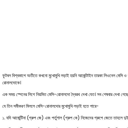
ফুটবল বিশ্বকাপে অতীতে কখনো মুখোমুখি লড়াই হয়নি আর্জেন্টাইন তারকা লিওনেল মেসি ও প
রোনালদোকে।
এক সময় স্পেনের লিগে নিয়মিত মেসি-রোনালদো দ্বৈরথ দেখা যেত। সব শেষবার দেখা গেছে ৬ 
যে তিন সমীকরণ মিললে মেসি-রোনালদোর মুখোমুখি লড়াই হতে পারে-
১. যদি আর্জেন্টিনা (গ্রুপ জে) এবং পর্তুগাল (গ্রুপ কে) নিজেদের গ্রুপে জেতে তাহলে 