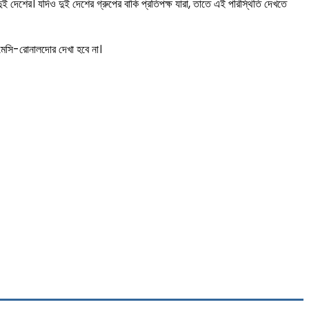
ই দেশের। যদিও দুই দেশের গ্রুপের বাকি প্রতিপক্ষ যারা, তাতে এই পরিস্থিতি দেখতে
া মেসি-রোনালদোর দেখা হবে না।
nt
Copy URL