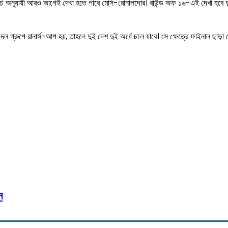
ার সূচি অনুযায়ী আরও আগেই দেখা হতে পারে মেসি-রোনালদোর। রাউন্ড অফ ১৬-এই দেখা হবে দু
র দল গ্রুপে রানার্স-আপ হয়, তাহলে দুই দেশ দুই অর্ধে চলে যাবে। সে ক্ষেত্রে ফাইনাল ছাড়
 মেসি-রোনালদো
cebook
Twitter
Pinterest
WhatsApp
Pri
ন