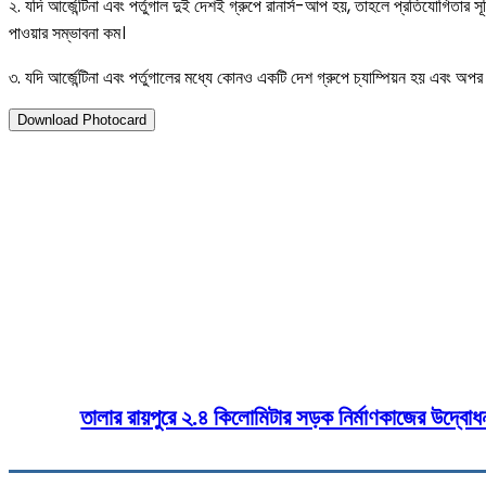
২. যদি আর্জেন্টিনা এবং পর্তুগাল দুই দেশই গ্রুপে রানার্স-আপ হয়, তাহলে প্রতিযোগিত
পাওয়ার সম্ভাবনা কম।
৩. যদি আর্জেন্টিনা এবং পর্তুগালের মধ্যে কোনও একটি দেশ গ্রুপে চ্যাম্পিয়ন হয় এবং অপ
Download Photocard
১০ জুন ২০২৬
বিশ্বকাপে প্রথম মুখোমুখি হতে পারেন
Share
Fa
তালার রায়পুরে ২.৪ কিলোমিটার সড়ক নির্মাণকাজের উদ্বোধ