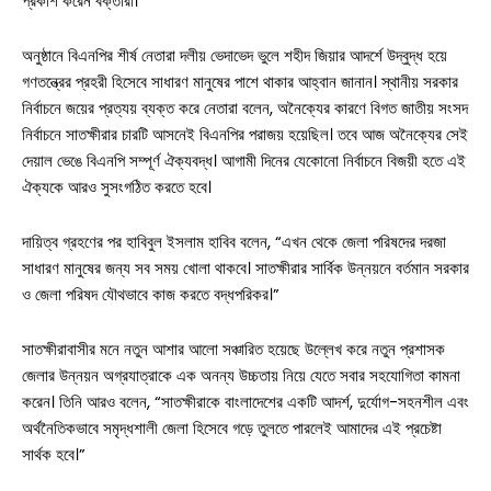
প্রকাশ করেন বক্তারা।
অনুষ্ঠানে বিএনপির শীর্ষ নেতারা দলীয় ভেদাভেদ ভুলে শহীদ জিয়ার আদর্শে উদ্বুদ্ধ হয়ে
গণতন্ত্রের প্রহরী হিসেবে সাধারণ মানুষের পাশে থাকার আহ্বান জানান। স্থানীয় সরকার
নির্বাচনে জয়ের প্রত্যয় ব্যক্ত করে নেতারা বলেন, অনৈক্যের কারণে বিগত জাতীয় সংসদ
নির্বাচনে সাতক্ষীরার চারটি আসনেই বিএনপির পরাজয় হয়েছিল। তবে আজ অনৈক্যের সেই
দেয়াল ভেঙে বিএনপি সম্পূর্ণ ঐক্যবদ্ধ। আগামী দিনের যেকোনো নির্বাচনে বিজয়ী হতে এই
সারাদেশ
ঐক্যকে আরও সুসংগঠিত করতে হবে।
সাতক্ষীরা সদর
দায়িত্ব গ্রহণের পর হাবিবুল ইসলাম হাবিব বলেন, “এখন থেকে জেলা পরিষদের দরজা
সাধারণ মানুষের জন্য সব সময় খোলা থাকবে। সাতক্ষীরার সার্বিক উন্নয়নে বর্তমান সরকার
আশাশুনি
ও জেলা পরিষদ যৌথভাবে কাজ করতে বদ্ধপরিকর।”
দেবহাটা
তালা
সাতক্ষীরাবাসীর মনে নতুন আশার আলো সঞ্চারিত হয়েছে উল্লেখ করে নতুন প্রশাসক
কালিগঞ্জ
জেলার উন্নয়ন অগ্রযাত্রাকে এক অনন্য উচ্চতায় নিয়ে যেতে সবার সহযোগিতা কামনা
করেন। তিনি আরও বলেন, “সাতক্ষীরাকে বাংলাদেশের একটি আদর্শ, দুর্যোগ-সহনশীল এবং
শ্যামনগর
অর্থনৈতিকভাবে সমৃদ্ধশালী জেলা হিসেবে গড়ে তুলতে পারলেই আমাদের এই প্রচেষ্টা
সার্থক হবে।”
কলারোয়া