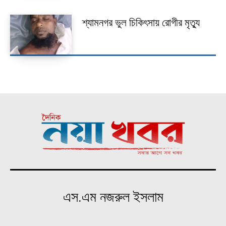
শ্যামনগর ভুল চিকিৎসায় রোগীর মৃত্যু
এস.এম নজরুল ইসলাম