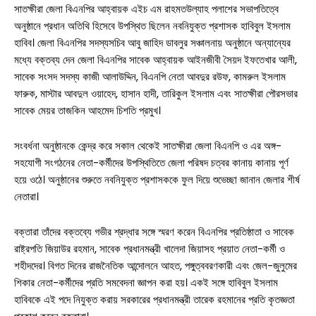
সাতক্ষীরা জেলা বিএনপির আহ্বায়ক এইচ এম রাহমতউল্যাহ পলাশের সভাপতিত্বে
অনুষ্ঠানে প্রধান অতিথি হিসেবে উপস্থিত ছিলেন নবনিযুক্ত প্রশাসক হাবিবুল ইসলাম
হাবিব। জেলা বিএনপির সদস্যসচিব আবু জাহিদ ডাবলুর সঞ্চালনায় অনুষ্ঠানে অন্যান্যের
মধ্যে বক্তব্য দেন জেলা বিএনপির সাবেক আহ্বায়ক আইনজীবী সৈয়দ ইফতেখার আলী,
সাবেক সংসদ সদস্য কাজী আলাউদ্দিন, বিএনপি নেতা আবদুর রউফ, কামরুল ইসলাম
ফারুক, মাস্টার আবদুল ওয়াহেদ, হাসান হাদী, তারিকুল ইসলাম এবং সাতক্ষীরা পৌরসভার
সাবেক মেয়র তাজকিন আহমেদ চিশতি প্রমুখ।
সংবর্ধনা অনুষ্ঠানকে কেন্দ্র করে সকাল থেকেই সাতক্ষীরা জেলা বিএনপি ও এর অঙ্গ-
সহযোগী সংগঠনের নেতা-কর্মীদের উপস্থিতিতে জেলা পরিষদ চত্বর কানায় কানায় পূর্ণ
হয়ে ওঠে। অনুষ্ঠানের শুরুতে নবনিযুক্ত প্রশাসককে ফুল দিয়ে শুভেচ্ছা জানান জেলার শীর্ষ
নেতারা।
বক্তারা তাঁদের বক্তব্যে গভীর শ্রদ্ধার সঙ্গে স্মরণ করেন বিএনপির প্রতিষ্ঠাতা ও সাবেক
রাষ্ট্রপতি জিয়াউর রহমান, সাবেক প্রধানমন্ত্রী খালেদা জিয়াসহ প্রয়াত নেতা-কর্মী ও
শহীদদের। বিগত দিনের রাজনৈতিক আন্দোলনে আহত, পঙ্গুত্ববরণকারী এবং জেল-জুলুমের
শিকার নেতা-কর্মীদের প্রতি সমবেদনা জ্ঞাপন করা হয়। একই সঙ্গে হাবিবুল ইসলাম
হাবিবকে এই পদে নিযুক্ত করায় সরকারের প্রধানমন্ত্রী তারেক রহমানের প্রতি কৃতজ্ঞতা