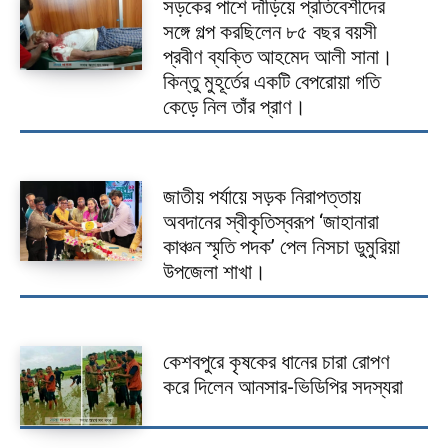
সড়কের পাশে দাঁড়িয়ে প্রতিবেশীদের
সঙ্গে গল্প করছিলেন ৮৫ বছর বয়সী
প্রবীণ ব্যক্তি আহমেদ আলী সানা।
কিন্তু মুহূর্তের একটি বেপরোয়া গতি
কেড়ে নিল তাঁর প্রাণ।
জাতীয় পর্যায়ে সড়ক নিরাপত্তায়
অবদানের স্বীকৃতিস্বরূপ ‘জাহানারা
কাঞ্চন স্মৃতি পদক’ পেল নিসচা ডুমুরিয়া
উপজেলা শাখা।
কেশবপুরে কৃষকের ধানের চারা রোপণ
করে দিলেন আনসার-ভিডিপির সদস্যরা