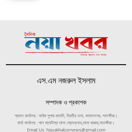
এস.এম নজরুল ইসলাম
সম্পাদক ও প্রকাশক
প্রধান কার্যালয় : করিম সুপার মার্কেট, দ্বিতীয় তলা, কামালনগর, সাতক্ষীরা।
বার্তা কার্যালয় : পাল মার্কেটস্থ তালা প্রেসক্লাব,তালা বাজার,সাতক্ষীরা।
Email Us: Nayakhabornews@gmail.com