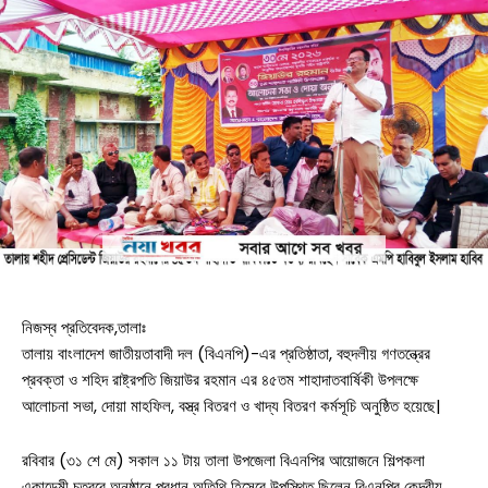
নিজস্ব প্রতিবেদক,তালাঃ
তালায় বাংলাদেশ জাতীয়তাবাদী দল (বিএনপি)-এর প্রতিষ্ঠাতা, বহুদলীয় গণতন্ত্রের
প্রবক্তা ও শহিদ রাষ্ট্রপতি জিয়াউর রহমান এর ৪৫তম শাহাদাতবার্ষিকী উপলক্ষে
আলোচনা সভা, দোয়া মাহফিল, বস্ত্র বিতরণ ও খাদ্য বিতরণ কর্মসূচি অনুষ্ঠিত হয়েছে|
রবিবার (৩১ শে মে) সকাল ১১ টায় তালা উপজেলা বিএনপির আয়োজনে শিল্পকলা
একাডেমী চত্বরে অনুষ্ঠানে প্রধান অতিথি হিসেবে উপস্থিত ছিলেন বিএনপির কেন্দ্রীয়