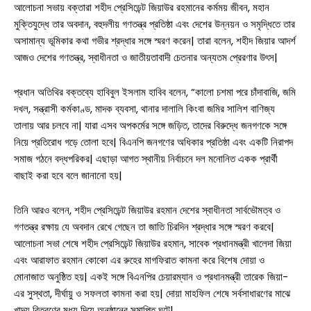
আলোচনা সভায় বক্তারা শহীদ প্রেসিডেন্ট জিয়াউর রহমানের কর্মময় জীবন, মহান
মুক্তিযুদ্ধে তার অবদান, বহুদলীয় গণতন্ত্র প্রতিষ্ঠা এবং দেশের উন্নয়ন ও সমৃদ্ধিতে তার
অসামান্য ভূমিকার কথা গভীর শ্রদ্ধার সঙ্গে স্মরণ করেন| তারা বলেন, শহীদ জিয়ার আদর্শ
আজও দেশের গণতন্ত্র, স্বাধীনতা ও জাতীয়তাবাদী চেতনার অন্যতম প্রেরণার উৎস|
সারাদেশ
প্রধান অতিথির বক্তব্যে হাবিবুল ইসলাম হাবিব বলেন, “কালো চশমা পরে চাঁদাবাজি, জমি
সাতক্ষীরা সদর
দখল, সন্ত্রাসী কর্মকাণ্ড, মাদক ব্যবসা, থানার দালালি কিংবা জমির সালিশ বাণিজ্য
তালায় আর চলবে না| যারা এসব অপকর্মের সঙ্গে জড়িত, তাদের বিরুদ্ধে জনগণকে সঙ্গে
আশাশুনি
নিয়ে প্রতিরোধ গড়ে তোলা হবে| বিএনপি জনগণের অধিকার প্রতিষ্ঠা এবং একটি নিরাপদ
সমাজ গঠনে বদ্ধপরিকর| এছাড়া আগত স্থানীয় নির্বাচনে দল মনোনিত একক প্রার্থী
দেবহাটা
তালা
বাছাই করা হবে বলে জানানো হয়|
কালিগঞ্জ
তিনি আরও বলেন, শহীদ প্রেসিডেন্ট জিয়াউর রহমান দেশের স্বাধীনতা সার্বভৌমত্ব ও
শ্যামনগর
গণতন্ত্র রক্ষায় যে অবদান রেখে গেছেন তা জাতি চিরদিন শ্রদ্ধার সঙ্গে স্মরণ করবে|
আলোচনা সভা শেষে শহীদ প্রেসিডেন্ট জিয়াউর রহমান, সাবেক প্রধানমন্ত্রী খালেদা জিয়া
কলারোয়া
এবং আরাফাত রহমান কোকো এর রুহের মাগফিরাত কামনা করে বিশেষ দোয়া ও
মোনাজাত অনুষ্ঠিত হয়| একই সঙ্গে বিএনপির চেয়ারম্যান ও প্রধানমন্ত্রী তারেক জিয়া-
আন্তর্জাতিক
এর সুস্থতা, দীর্ঘায়ু ও সফলতা কামনা করা হয়| দোয়া মাহফিল শেষে সর্বসাধারণের মাঝে
খাদ্য বিতরণের মধ্য দিয়ে অনুষ্ঠানের সমাপ্তি ঘটে|