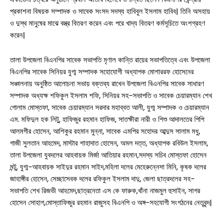
প্রকাশনা বিষয়ক সম্পাদক ও সাবেক সংসদ সদস্য হাবিবুল ইসলাম হাবিব| তিনি অসহায়
ও দুস্থ মানুষের মাঝে বস্ত্র বিতরণ করেন এবং পরে খাদ্য বিতরণ কর্মসূচিতে অংশগ্রহণ
করেন|
তালা উপজেলা বিএনপির সাবেক সভাপতি মৃণাল কান্তি রায়ের সভাপতিত্বে এবং উপজেলা
বিএনপির সাবেক সিনিয়র যুগ্ম সম্পাদক সহোযোগী অধ্যাপক মোশাররফ হোসেনের
সঞ্চালনায় অনুষ্ঠিত আলোচনা সভায় বক্তব্য রাখেন উপজেলা বিএনপির সাবেক সাধারণ
সম্পাদক অধ্যক্ষ শফিকুল ইসলাম শফি, সিনিয়র সহ-সভাপতি ও সাবেক চেয়ারম্যান শেখ
গোলাম মোস্তফা, সাবেক চেয়ারম্যান সরদার মহাব্বত আলী, যুগ্ম সম্পাদক ও চেয়ারম্যান
এম. মফিদুল হক লিটু, হাফিজুর রহমান হাফিজ, সাতক্ষীরা নারী ও শিশু আদালতের পিপি
আলমগীর হোসেন, আশিকুর রহমান মুন্না, সাবেক এমপির সহোদর আব্দুস সালাম মধু,
গাজী সুলতান আহমেদ, মাস্টার শাহাদাত হোসেন, অমল দত্ত, অধ্যাপক রবিউল ইসলাম,
তালা উপজেলা যুবদলের আহবায়ক মির্জা আতিয়ার রহমান,সদস্য সচিব মোস্তফা হোসেন
মন্টু, যুগ্ম-আহবায়ক সাইদুর রহমান সাইদ,মহিলা দলের মেহেরুন্নেসা মিনি, কৃষক দলের
জাহাঙ্গীর হোসেন, সেচ্ছাসেবক দলের রফিকুল ইসলাম দাদু, জেলা ছাত্রদলের সহ-
সভাপতি শেখ রিজভী আহমেদ,ছাত্রনেতা এস কে ফারুক,খাঁনা নাজমুল হুসাইন, সাগর
হোসেন সোহাগ,মোস্তাফিজুর রহমান রাজুসহ বিএনপি ও অঙ্গ-সহযোগী সংগঠনের নেতৃবৃন্দ|