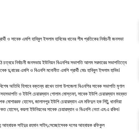
র্থী ও সাবেক এমপি হাবিবুল ইসলাম হাবিবের ধানের শীষ প্রতিকের নির্বাচনী জনসভা
য় মাঠ চত্বরে নির্বাচনী জনসভায় ইউনিয়ন বিএনপির সভাপতি আলম সরদারের সভাপতিত্বে
াবেক দু,বারের এমপি ও বিএনপি মনোনীত এমপি প্রার্থী মোঃ হাবিবুল ইসলাম হাবিব।
 বিশেষ অতিথি হিসাবে বক্তব্য রাখেন তালা উপজেলা বিএনপির সাবেক সভাপতি মৃণাল
সি.সহসভাপতি ও ইউপি চেয়ারম্যান গোলাম মোস্তফা, সাবেক ইউপি চেয়ারম্যান মহব্বত
পক মোশাররফ হোসেন, জালালপুর ইউপি চেয়ারম্যান এম মফিদুল হক লিটু, ধানদিয়া
িয়াকত হোসেন, কয়লা ইউনিয়নের সাবেক চেয়ারম্যান ও বিএনপি নেতা এম.এ রকিব।
ুগ্ম আহবায়ক সাইদুর রহমান সাইদ,সেচ্ছোসেবক দলের আহবায়ক রফিকুল