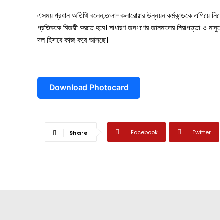
এসময় প্রধান অতিথি বলেন,তালা-কলারোয়ার উন্নয়ন কর্মকান্ডকে এগিয়ে নিতে
কলারোয়া
প্রতিককে বিজয়ী করতে হবে। সাধারণ জনগণের জানমালের নিরাপত্তা ও মানুষে
দল হিসাবে কাজ করে আসছে।
আন্তর্জাতিক
বিনোদন
খেলাধুলা
Download Photocard
ভিডিও
আজকের পত্রিকা
Facebook
Twitter
Share