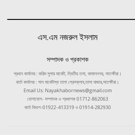
এস.এম নজরুল ইসলাম
সম্পাদক ও প্রকাশক
প্রধান কার্যালয় : করিম সুপার মার্কেট, দ্বিতীয় তলা, কামালনগর, সাতক্ষীরা।
বার্তা কার্যালয় : পাল মার্কেটস্থ তালা প্রেসক্লাব,তালা বাজার,সাতক্ষীরা।
Email Us: Nayakhabornews@gmail.com
যোগাযোগ- সম্পাদক ও প্রকাশক 01712-862063
বার্তা বিভাগ-01922-413319 ও 01914-282930