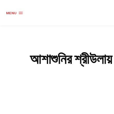
MENU
আশাশুনির শ্রীউলায় ক্