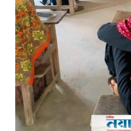
সারাদেশ
সাতক্ষীরা সদর
আশাশুনি
দেবহাটা
তালা
কালিগঞ্জ