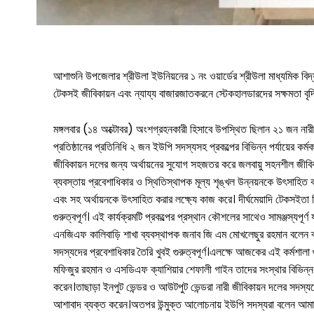
শ্যামনগর
কলারোয়া
আন্তর্জাতিক
আশাশুনি উপজেলার শ্রীউলা ইউনিয়নের ১ নং ওয়ার্ডের শ্রীউলা মাধ্যমিক বি
টেকসই জীবিকায়ন এবং ন্যায্য বাজারজাতকরনে স্টেকহালডারদের সক্ষমতা বৃদ্ধি
বিনোদন
মঙ্গলবার (১৪ অক্টোবর) অংশগ্রহনকারী হিসাবে উপস্থিত ছিলান ২১ জন নার
খেলাধুলা
প্রতিষ্ঠানের প্রতিনিধি ২ জন ইউপি সদস্যসহ প্রকল্পের বিভিন্ন পর্যায়ের কর্ম
জীবিকায়ন দলের জন্য অর্থায়নের সুযোগ সহজতর করে জলবায়ু সহনশীল জীবিকা 
ভিডিও
ব্যবস্তায় প্রবেশাধিকার ও স্থিতিস্থাপক মূল্য শৃঙ্খল উন্নয়নকে উৎসাহিত
আজকের পত্রিকা
এবং সহ অর্থায়নকে উৎসাহিত করার লক্ষ্যে কাজ করে। দীর্ঘমেয়াদি টেকসইতা
গুরুত্বপূর্ণ। এই কার্যক্রমটি প্রকল্পের প্রস্থান কৌশলের সাথেও সামঞ্জস্যপূর্
এনজিএফ কালিবাড়ি শাখা ব্যবস্থাপক জনাব জি এম মোখলেছুর রহমান বলেন ব্যব
সদস্যদের প্রবেশাধিকার তৈরি খুবই গুরুত্বপূর্ণ।এলক্ষে আজকের এই কর্মশাল
মফিজুর রহমান ও এসডিএফ ক্যাশিয়ার শেফালী গাইন তাদের সংস্থার বিভিন্ন 
করেন।তাছাড়া ইনপুট ভেন্ডর ও আউটপুট ভেন্ডরা নারী জীবিকায়ন দলের সদস্যদ
আশাবাদ ব্যক্ত করেন।অতপর উন্মুক্ত আলোচনায় ইউপি সদস্যরা বলেন আমাদের