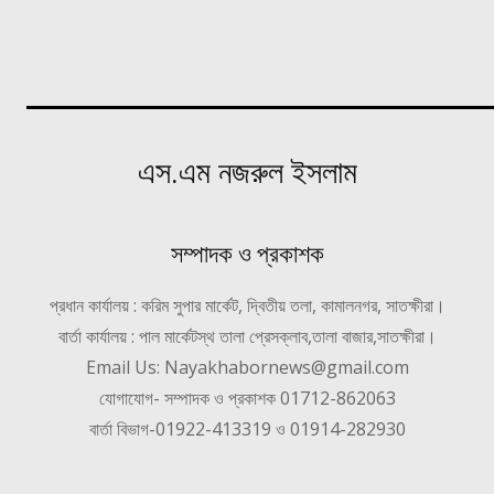
এস.এম নজরুল ইসলাম
সম্পাদক ও প্রকাশক
প্রধান কার্যালয় : করিম সুপার মার্কেট, দ্বিতীয় তলা, কামালনগর, সাতক্ষীরা।
বার্তা কার্যালয় : পাল মার্কেটস্থ তালা প্রেসক্লাব,তালা বাজার,সাতক্ষীরা।
Email Us: Nayakhabornews@gmail.com
যোগাযোগ- সম্পাদক ও প্রকাশক 01712-862063
বার্তা বিভাগ-01922-413319 ও 01914-282930