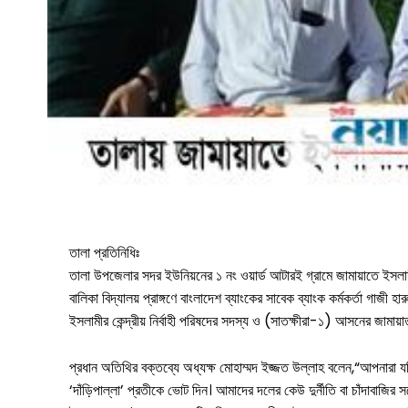
সারাদেশ
সাতক্ষীরা সদর
আশাশুনি
দেবহাটা
তালা
কালিগঞ্জ
তালা প্রতিনিধিঃ
তালা উপজেলার সদর ইউনিয়নের ১ নং ওয়ার্ড আটারই গ্রামে জামায়াতে ইসল
শ্যামনগর
বালিকা বিদ্যালয় প্রাঙ্গণে বাংলাদেশ ব্যাংকের সাবেক ব্যাংক কর্মকর্তা গাজী
ইসলামীর কেন্দ্রীয় নির্বাহী পরিষদের সদস্য ও (সাতক্ষীরা-১) আসনের জামায়াত 
কলারোয়া
প্রধান অতিথির বক্তব্যে অধ্যক্ষ মোহাম্মদ ইজ্জত উল্লাহ বলেন,“আপনারা য
আন্তর্জাতিক
‘দাঁড়িপাল্লা’ প্রতীকে ভোট দিন। আমাদের দলের কেউ দুর্নীতি বা চাঁদাবাজ