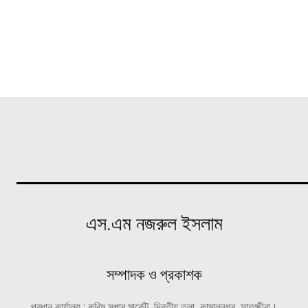
এস.এম নজরুল ইসলাম
সম্পাদক ও প্রকাশক
প্রধান কার্যালয় : করিম সুপার মার্কেট, দ্বিতীয় তলা, কামালনগর, সাতক্ষীরা।