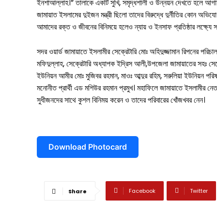
ইনশাআল্লাহ।” তালাকে একটি সুখি, সমৃদ্ধশালী ও উন্নয়ন দেখতে হলে আগামী 
বিনোদন
জামায়াত ইসলামের দুইজন মন্ত্রী ছিলো তাদের বিরুদ্ধে দুর্নীতির কোন অ
খেলাধুলা
আমাদের রক্ত ও জীবনের বিনিময়ে হলেও ন্যায় ও ইনসাফ প্রতিষ্ঠার লক্ষ্যে স
ভিডিও
সদর ওয়ার্ড জামায়াতে ইসলামীর সেক্রেটারি মোঃ অহিদুজ্জামান রিপনের পরি
মফিদুল্লাহ, সেক্রেটারি অধ্যাপক ইদ্রিস আলী,উপজেলা জামায়াতের সহঃ সেক
আজকের পত্রিকা
ইউনিয়ন আমীর মোঃ মুজিবর রহমান, মাওঃ আব্দুর রহিম, সরুলিয়া ইউনিয়ন পরি
মনোনীত প্রার্থী এড মশিউর রহমান প্রমুখ। মহাফিলে জামায়াতে ইসলামীর নেতাক
সুধীজনদের সাথে কুশল বিনিময় করেন ও তাদের পরিবারের খোঁজখবর নেন।
Download Photocard
Facebook
Twitter
Share