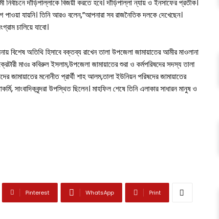
নির্বাচনে দাঁড়িপাল্লাকে বিজয়ী করতে হবে। দাঁড়িপাল্লা ন্যায় ও ইনসাফের প্রতীক।
ভিযোগ পাওয়া যায়নি। তিনি আরও বলেন,”আপনারা সব রাজনৈতিক দলকে দেখেছেন।
ংগ্রাম চালিয়ে যাবো।
চালনায় বিশেষ অতিথি হিসাবে বক্তব্য রাখেন তালা উপজেলা জামায়াতের আমীর মাওলানা
্রেটারী মাওঃ কবিরুল ইসলাম,উপজেলা জামায়াতের শুরা ও কর্মপরিষদের সদস্য তালা
ষদের জামায়াতের মনোনীত প্রার্থী শাহ আলম,তালা ইউনিয়ন পরিষদের জামায়াতের
র্মি, সাংবাদিকবৃন্দরা উপস্থিত ছিলেন। মাহফিল শেষে তিনি এলাকার সাধারন মানুষ ও
Pinterest
WhatsApp
Print