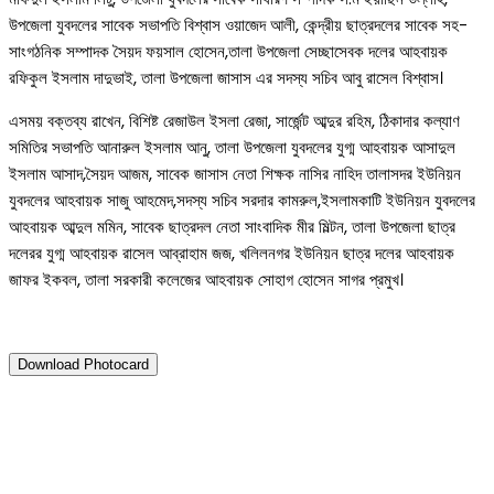
উপজেলা যুবদলের সাবেক সভাপতি বিশ্বাস ওয়াজেদ আলী, কেন্দ্রীয় ছাত্রদলের সাবেক সহ-
সাংগঠনিক সম্পাদক সৈয়দ ফয়সাল হোসেন,তালা উপজেলা সেচ্ছাসেবক দলের আহবায়ক
রফিকুল ইসলাম দাদুভাই, তালা উপজেলা জাসাস এর সদস্য সচিব আবু রাসেল বিশ্বাস।
এসময় বক্তব্য রাখেন, বিশিষ্ট রেজাউল ইসলা রেজা, সার্জেন্ট আব্দুর রহিম, ঠিকাদার কল্যাণ
সমিতির সভাপতি আনারুল ইসলাম আনু, তালা উপজেলা যুবদলের যুগ্ম আহবায়ক আসাদুল
ইসলাম আসাদ,সৈয়দ আজম, সাবেক জাসাস নেতা শিক্ষক নাসির নাহিদ তালাসদর ইউনিয়ন
যুবদলের আহবায়ক সাজু আহমেদ,সদস্য সচিব সরদার কামরুল,ইসলামকাটি ইউনিয়ন যুবদলের
আহবায়ক আব্দুল মমিন, সাবেক ছাত্রদল নেতা সাংবাদিক মীর মিল্টন, তালা উপজেলা ছাত্র
দলেরর যুগ্ম আহবায়ক রাসেল আব্রাহাম জজ, খলিলনগর ইউনিয়ন ছাত্র দলের আহবায়ক
জাফর ইকবল, তালা সরকারী কলেজের আহবায়ক সোহাগ হোসেন সাগর প্রমুখ।
Download Photocard
৭ সেপ্টেম্বর ২০২৫
তালায় যুবদলনেতা শেখ ফারুক হোসেন রানা