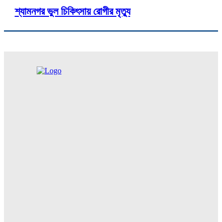
শ্যামনগর ভুল চিকিৎসায় রোগীর মৃত্যু