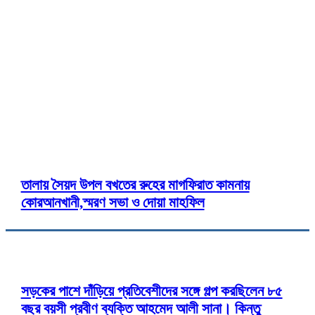
‘জনগণের অধিকার আদায়ে তাদের দুঃখ-ক
এমপি হাবিবুল ইসলাম হাবিব
Twitter
Pinterest
WhatsApp
Print
C
তালায় সৈয়দ উপল বখতের রুহের মাগফিরাত কামনায়
কোরআনখানী,স্মরণ সভা ও দোয়া মাহফিল
সড়কের পাশে দাঁড়িয়ে প্রতিবেশীদের সঙ্গে গল্প করছিলেন ৮৫
বছর বয়সী প্রবীণ ব্যক্তি আহমেদ আলী সানা। কিন্তু