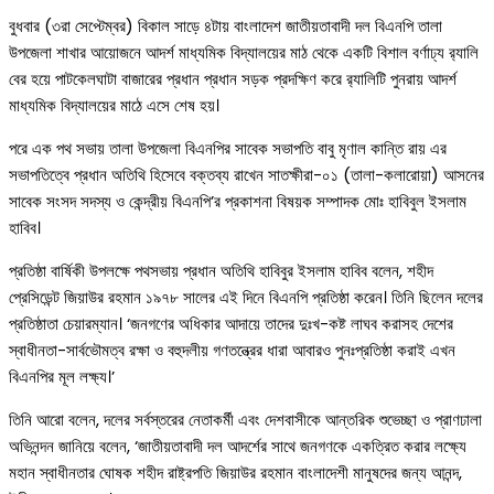
বুধবার (৩রা সেপ্টেম্বর) বিকাল সাড়ে ৪টায় বাংলাদেশ জাতীয়তাবাদী দল বিএনপি তালা
উপজেলা শাখার আয়োজনে আদর্শ মাধ্যমিক বিদ্যালয়ের মাঠ থেকে একটি বিশাল বর্ণাঢ্য র‌্যালি
বের হয়ে পাটকেলঘাটা বাজারের প্রধান প্রধান সড়ক প্রদক্ষিণ করে র‌্যালিটি পুনরায় আদর্শ
মাধ্যমিক বিদ্যালয়ের মাঠে এসে শেষ হয়।
পরে এক পথ সভায় তালা উপজেলা বিএনপির সাবেক সভাপতি বাবু মৃণাল কান্তি রায় এর
সভাপতিত্বে প্রধান অতিথি হিসেবে বক্তব্য রাখেন সাতক্ষীরা-০১ (তালা-কলারোয়া) আসনের
সাবেক সংসদ সদস্য ও কেন্দ্রীয় বিএনপি’র প্রকাশনা বিষয়ক সম্পাদক মোঃ হাবিবুল ইসলাম
হাবিব।
প্রতিষ্ঠা বার্ষিকী উপলক্ষে পথসভায় প্রধান অতিথি হাবিবুর ইসলাম হাবিব বলেন, শহীদ
প্রেসিডেন্ট জিয়াউর রহমান ১৯৭৮ সালের এই দিনে বিএনপি প্রতিষ্ঠা করেন। তিনি ছিলেন দলের
প্রতিষ্ঠাতা চেয়ারম্যান। ‘জনগণের অধিকার আদায়ে তাদের দুঃখ-কষ্ট লাঘব করাসহ দেশের
স্বাধীনতা-সার্বভৌমত্ব রক্ষা ও বহুদলীয় গণতন্ত্রের ধারা আবারও পুনঃপ্রতিষ্ঠা করাই এখন
বিএনপির মূল লক্ষ্য।’
তিনি আরো বলেন, দলের সর্বস্তরের নেতাকর্মী এবং দেশবাসীকে আন্তরিক শুভেচ্ছা ও প্রাণঢালা
অভিনন্দন জানিয়ে বলেন, ‘জাতীয়তাবাদী দল আদর্শের সাথে জনগণকে একত্রিত করার লক্ষ্যে
মহান স্বাধীনতার ঘোষক শহীদ রাষ্ট্রপতি জিয়াউর রহমান বাংলাদেশী মানুষদের জন্য আনন্দ,