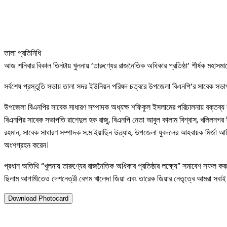
তালা প্রতিনিধি
আজ শনিবার বিকাল তিনটায় খুলনায় ‘তারুণ্যের রাজনৈতিক অধিকার প্রতিষ্ঠা’ শীর্ষক মহ
সর্বশেষ প্রস্তুতি সভায় তালা সদর ইউনিয়ন পরিষদ চত্বরে উপজেলা বিএনপি’র সাবেক সভাপত
উপজেলা বিএনপির সাবেক সাধারণ সম্পাদক অধ্যক্ষ শফিকুল ইসলামের পরিচালনায় বক্তব্য
বিএনপির সাবেক সভাপতি রাশেদুল হক রাজু, বিএনপি নেতা আবুল কালাম বিশ্বাস, খলিলনগর
রহমান, সাবেক সাধারণ সম্পাদক স.ম ইয়াছিন উল্ল্যাহ, উপজেলা যুবদলের আহবায়ক মির্জা
অংশগ্রহন করেন।
প্রধান অতিথি “খুলনায় তারুণ্যের রাজনৈতিক অধিকার প্রতিষ্ঠার লক্ষ্যে” সমাবেশ সফল 
ছিলাম আগামীতেও দেশনেত্রী বেগম খালেদা জিয়া এবং তারেক জিয়ার নেতৃত্বে আমরা সবাই 
Download Photocard
১৬ মে ২০২৫