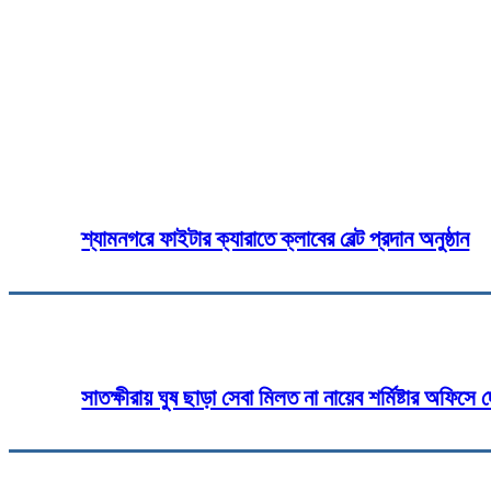
তালায় ব্যাপক প্রস্তুতি, খুলনায় তারু
Share
Fa
শ্যামনগরে ফাইটার ক্যারাতে ক্লাবের বেল্ট প্রদান অনুষ্ঠান
সাতক্ষীরায় ঘুষ ছাড়া সেবা মিলত না নায়েব শর্মিষ্টার অফিসে 