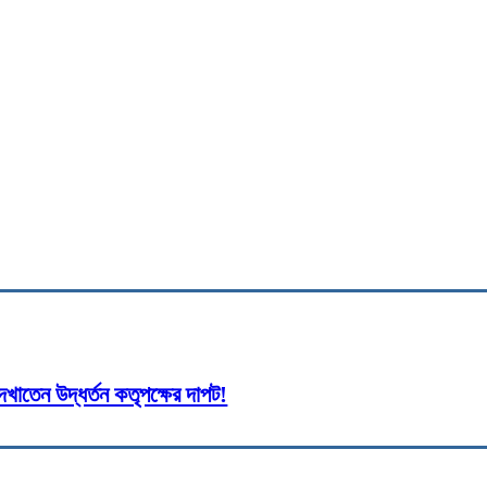
ণ্যের সমাবেশ আজ
cebook
Twitter
Pinterest
WhatsApp
Pri
দেখাতেন উদ্ধর্তন কতৃপক্ষের দাপট!