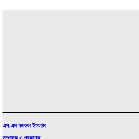
এস.এম নজরুল ইসলাম
সম্পাদক ও প্রকাশক