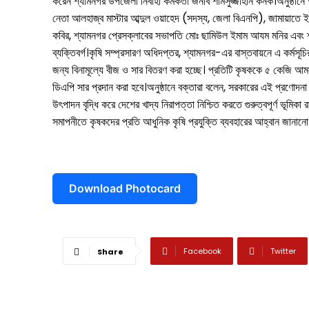
করেন শ্যামনগর উপজেলা নির্বাহী কর্মকর্তা জনাব শামসুজ্জাহান কনক।অনুষ্ঠ
বিনোদন
নেতা আলহাজ্ব মাস্টার আব্দুল ওয়াহেদ (সদস্য, জেলা বিএনপি), জামায়াতে
কবির, শ্যামনগর প্রেসক্লাবের সভাপতি মোঃ ছামিউল ইমাম আযম মনির এবং শ্
খেলাধুলা
ব্যক্তিবর্গ।কৃষি সম্প্রসারণ অধিদপ্তর, শ্যামনগর-এর বাস্তবায়নে এ কর্ম
ভিডিও
জন্য বিনামূল্যে বীজ ও সার বিতরণ করা হচ্ছে। প্রতিটি কৃষককে ৫ কেজি 
ডিএপি সার প্রদান করা হবে।অনুষ্ঠানে বক্তারা বলেন, সরকারের এই প্রণো
আজকের পত্রিকা
উৎপাদন বৃদ্ধি করে দেশের খাদ্য নিরাপত্তা নিশ্চিত করতে গুরুত্বপূর্ণ ভূমিকা র
সমাপনীতে কৃষকদের প্রতি আধুনিক কৃষি প্রযুক্তি ব্যবহারের আহ্বান জানা
Download Photocard
Facebook
Twitter
Share