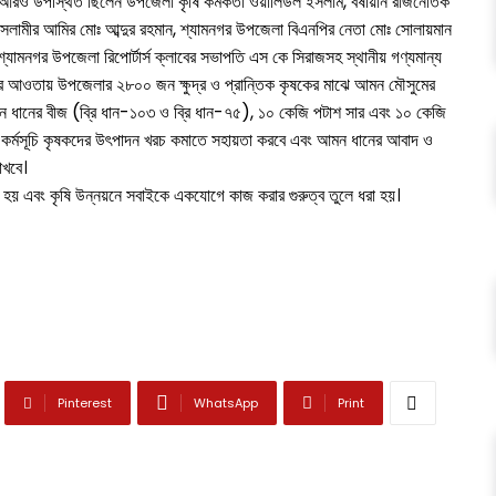
ানে আরও উপস্থিত ছিলেন উপজেলা কৃষি কর্মকর্তা ওয়ালিউল ইসলাম, বর্ষীয়ান রাজনৈতিক
 ইসলামীর আমির মোঃ আব্দুর রহমান, শ্যামনগর উপজেলা বিএনপির নেতা মোঃ সোলায়মান
যামনগর উপজেলা রিপোর্টার্স ক্লাবের সভাপতি এস কে সিরাজসহ স্থানীয় গণ্যমান্য
সূচির আওতায় উপজেলার ২৮০০ জন ক্ষুদ্র ও প্রান্তিক কৃষকের মাঝে আমন মৌসুমের
আমন ধানের বীজ (ব্রি ধান-১০৩ ও ব্রি ধান-৭৫), ১০ কেজি পটাশ সার এবং ১০ কেজি
দনা কর্মসূচি কৃষকদের উৎপাদন খরচ কমাতে সহায়তা করবে এবং আমন ধানের আবাদ ও
াখবে।
নো হয় এবং কৃষি উন্নয়নে সবাইকে একযোগে কাজ করার গুরুত্ব তুলে ধরা হয়।
Pinterest
WhatsApp
Print