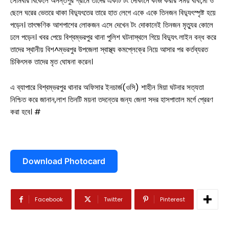
সোমবার বিকেলে অনন্তপুর গ্রামে তাদের একটি টং দোকানে কাজ করার সময় বাবা,মা ও
ছেলে ঘরের ভেতরে থাকা বিদ্যুৎতের তারে হাত লেগে একে একে তিনজন বিদ্যুৎস্পৃষ্ট হয়ে
পড়েন। তাৎক্ষণিক আশপাশের লোকজন এসে দেখেন টং দোকানেই তিনজন মৃত্যুর কোলে
ঢলে পড়েন। খবর পেয়ে বিশ্বম্ভরপুর থানা পুলিশ ঘটনাস্থলে গিয়ে বিদ্যুৎ লাইন বন্ধ করে
তাদের স্থানীয় বিশ^ম্ভরপুর উপজেলা স্বাস্থ্য কমপ্লেক্রে নিয়ে আসার পর কর্তব্যরত
চিকিৎসক তাদের মৃত ঘোষনা করেন।
এ ব্যাপারে বিশ্বম্ভরপুর থানার অফিসার ইনচার্জ(ওসি) শাহীন মিয়া ঘটনার সত্যতা
নিশ্চিত করে জানান,লাশ তিনটি ময়না তদন্তের জন্য জেলা সদর হাসপাতাল মর্গে প্রেরণ
সারাদেশ
করা হবে। #
সাতক্ষীরা সদর
আশাশুনি
Download Photocard
দেবহাটা
তালা
কালিগঞ্জ
Facebook
Twitter
Pinterest
শ্যামনগর