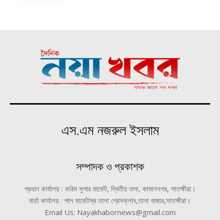
এস.এম নজরুল ইসলাম
সম্পাদক ও প্রকাশক
প্রধান কার্যালয় : করিম সুপার মার্কেট, দ্বিতীয় তলা, কামালনগর, সাতক্ষীরা।
বার্তা কার্যালয় : পাল মার্কেটস্থ তালা প্রেসক্লাব,তালা বাজার,সাতক্ষীরা।
Email Us: Nayakhabornews@gmail.com