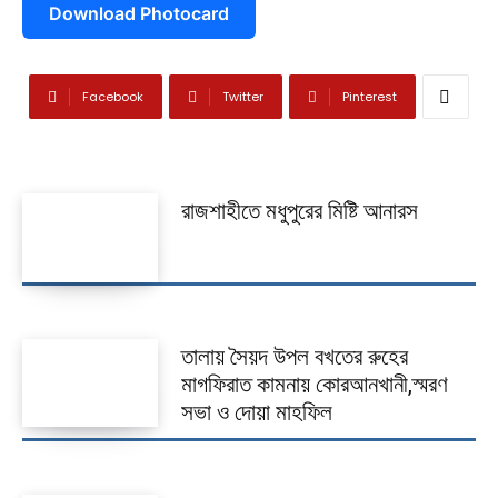
দেবহাটা
তালা
Download Photocard
কালিগঞ্জ
Facebook
Twitter
Pinterest
শ্যামনগর
কলারোয়া
রাজশাহীতে মধুপুরের মিষ্টি আনারস
আন্তর্জাতিক
বিনোদন
খেলাধুলা
তালায় সৈয়দ উপল বখতের রুহের
ভিডিও
মাগফিরাত কামনায় কোরআনখানী,স্মরণ
সভা ও দোয়া মাহফিল
আজকের পত্রিকা