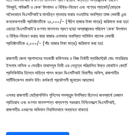
‘বিস্কুট, পাউরুটি ও কেক’ উৎপাদন ও বিক্রি-বিতরণ এবং পণ্যের প্যাকেট/মোড়কে
অবৈধভাবে বিএসটিআই’র মানচিহ্ন ব্যবহার করায় নওহাটায় অবস্থিত তাজ বেকারী এন্ড
কনফেকশনারী প্রতিষ্ঠানটিকে ২৫,০০০/- (পঁচিশ হাজার টাকা মাত্র) জরিমানা করা হয়।
এছাড়া বিএসটিআই’র গুণগত মানসনদ গ্রহণ ছাড়া অস্বাস্থ্যকর পরিবেশ ‘কেক’ উৎপাদন
ও বিক্রি-বিতরণ করায় বায়া বাজার এলাকায় অবস্থিত সামিউল খালেক বেকারী
প্রতিষ্ঠানটিকে ৫,০০০/- (পাঁচ হাজার টাকা মাত্র) জরিমানা করা হয়।
রাজশাহী জেলা প্রশাসনের সহকারী কমিশনার ও বিজ্ঞ নির্বাহী ম্যাজিস্ট্রেট মোঃ শাহরিয়ার
ইসলাম নাসিফ ও সেহরীন তাবাসসুম তিথী এর নেতৃত্বে পরিচালিত উক্ত মোবাইল কোর্টে
প্রসিকিউটর হিসেবে দায়িত্ব পালন করেন বিএসটিআই বিভাগীয় অফিস, রাজশাহীর
সার্টিফিকেশন মার্কস উইং কর্মকর্তা প্রকৌশলী জুনায়েদ আহমেদ।
এসময় রাজশাহী মেট্রোপলিটন পুলিশের সদস্যবৃন্দ উপস্থিত ছিলেন। জনস্বার্থে ভেজাল
সারাদেশ
প্রতিরোধ এবং গুণগত মানসম্পন্ন খাদ্যপণ্য সরবরাহ নিশ্চিতকল্পে বিএসটিআই,
রাজশাহীর এধরণের অভিযান নিয়মিতভাবে অব্যাহত থাকবে।
সাতক্ষীরা সদর
আশাশুনি