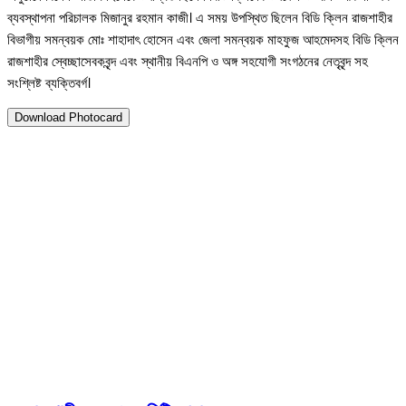
ব্যবস্থাপনা পরিচালক মিজানুর রহমান কাজী। এ সময় উপস্থিত ছিলেন বিডি ক্লিন রাজশাহীর
বিভাগীয় সমন্বয়ক মোঃ শাহাদাৎ হোসেন এবং জেলা সমন্বয়ক মাহফুজ আহমেদসহ বিডি ক্লিন
রাজশাহীর স্বেচ্ছাসেবকবৃন্দ এবং স্থানীয় বিএনপি ও অঙ্গ সহযোগী সংগঠনের নেতৃবৃন্দ সহ
সংশ্লিষ্ট ব্যক্তিবর্গ।
Download Photocard
৫ জুলাই ২০২৬
রাজশাহীকে আরও সুন্দর মহা নগরী করা 
Twitter
Pinterest
WhatsApp
Print
C