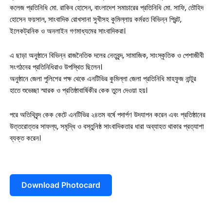
কলেজ প্রতিনিধি মো. রাকিব হোসেন, বাংলাদেশ সমাচারের প্রতিনিধি মো. সাফি, তৌহিদ
হোসেন ফয়সাল, সাংবাদিক রোখসানা সুখীসহ কুমিল্লায় কর্মরত বিভিন্ন প্রিন্ট,
ইলেকট্রনিক ও অনলাইন গণমাধ্যমের সাংবাদিকরা।
এ ছাড়া অনুষ্ঠানে বিভিন্ন রাজনৈতিক দলের নেতৃবৃন্দ, সামাজিক, সাংস্কৃতিক ও পেশাজীবী
সংগঠনের প্রতিনিধিরাও উপস্থিত ছিলেন।
অনুষ্ঠানে জেলা পুলিশের পক্ষ থেকে এনটিভির কুমিল্লা জেলা প্রতিনিধি মাহফুজ নান্টুর
হাতে শুভেচ্ছা স্মারক ও প্রতিষ্ঠাবার্ষিকীর কেক তুলে দেওয়া হয়।
পরে অতিথিবৃন্দ কেক কেটে এনটিভির ২৪তম বর্ষে পদার্পণ উদযাপন করেন এবং প্রতিষ্ঠানের
উত্তরোত্তর সাফল্য, সমৃদ্ধি ও বস্তুনিষ্ঠ সাংবাদিকতার ধারা অব্যাহত থাকার প্রত্যাশা
ব্যক্ত করেন।
Download Photocard