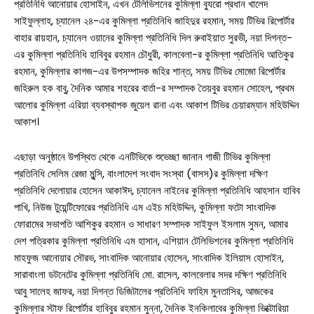
প্রতিনিধি আনোয়ার হোসাইন, এখন টেলিভিশনের কুমিল্লা ব্যুরো প্রধান খালেদ
সাইফুল্লাহ, চ্যানেল ২৪-এর কুমিল্লা প্রতিনিধি জাহিদুর রহমান, সময় টিভির রিপোর্টার
বাহার রায়হান, চ্যানেল ওয়ানের কুমিল্লা প্রতিনিধি দিল রুবাইয়াত সুরভী, নয়া দিগন্ত-
এর কুমিল্লা প্রতিনিধি হাবিবুর রহমান চৌধুরী, কালবেলা-র কুমিল্লা প্রতিনিধি আতিকুর
রহমান, কুমিল্লার কাগজ-এর উপসম্পাদক জহির শান্ত, সময় টিভির মোজো রিপোর্টার
জহিরুল হক বাবু, দৈনিক আমার শহরের বার্তা-র সম্পাদক তৈয়বুর রহমান সোহেল, প্রথম
আলোর কুমিল্লা এরিয়া ব্যবস্থাপক জুয়েল রানা এবং আকাশ টিভির চেয়ারম্যান মহিউদ্দিন
আকাশ।
এছাড়া অনুষ্ঠানে উপস্থিত থেকে এনটিভিকে শুভেচ্ছা জানান গাজী টিভির কুমিল্লা
প্রতিনিধি সেলিম রেজা মুন্সি, বাংলাদেশ সংবাদ সংস্থা (বাসস)র কুমিল্লা দক্ষিণ
প্রতিনিধি দেলোয়ার হোসেন আকাঈদ, চ্যানেল নাইনের কুমিল্লা প্রতিনিধি আহসান হাবিব
পাখি, নিউজ টুয়েন্টিফোরের প্রতিনিধি এম এইচ মহিউদ্দিন, কুমিল্লা ফটো সাংবাদিক
ফোরামের সভাপতি আশিকুর রহমান ও সাধারণ সম্পাদক সাইফুল ইসলাম সুমন, আমার
দেশ পত্রিকার কুমিল্লা প্রতিনিধি এম হাসান, এশিয়ান টেলিভিশনের কুমিল্লা প্রতিনিধি
মাহফুজ আনোয়ার সৌরভ, সাংবাদিক আনোয়ার হোসেন, সাংবাদিক ইলিয়াস হোসাইন,
সারাবাংলা ডটনেটের কুমিল্লা প্রতিনিধি মো. রাসেল, কালবেলার সদর দক্ষিণ প্রতিনিধি
আবু সালেহ জাফর, নয়া দিগন্ত ডিজিটালের প্রতিনিধি ফাহিম মুনতাসির, আজকের
কুমিল্লার স্টাফ রিপোর্টার হাবিবুর রহমান মুন্না, দৈনিক ইনকিলাবের কুমিল্লা ভিক্টোরিয়া