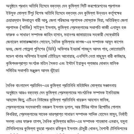
অনুষ্ঠানে প্রধান অতিথি হিসেবে বক্তব্য দেন কুমিল্লা সিটি করপোরেশনের প্রশাসক
ইউসুফ মোল্লা টিপু। বিশেষ অতিথি হিসেবে বক্তব্য দেন কুমিল্লা উন্নয়ন কর্তৃপক্ষের
চেয়ারম্যান উদবাতুল বারী আবু, জেলা পরিষদের প্রশাসক মোস্তাক মিয়া, অতিরিক্ত জেলা
প্রশাসক (সার্বিক) সাইফুল ইসলাম, কুমিল্লা প্রেসক্লাবের সভাপতি কাজী এনামুল হক
ফারুক ও সাধারণ সম্পাদক জাহিদ হাসান, মহানগর জামায়াতের সহকারী সেক্রেটারি
জেনারেল কামারুজ্জামান সোহেল, দৈনিক কুমিল্লার কাগজ-এর সম্পাদক আবুল কাশেম
হৃদয়, জেলা গোয়েন্দা পুলিশের (ডিবি) অফিসার ইনচার্জ শামছুল আলম শাহ, কোতোয়ালি
মডেল থানার অফিসার ইনচার্জ তৌহিদুল আনোয়ার, এনসিপি নেতা মাছুমুল বারী কাউছার,
কৃষিপদকপ্রাপ্ত সংগঠক মতিন সৈকত এবং ইস্টার্ন ইয়াকুব প্লাজার দোকান মালিক
সমিতির সভাপতি মঞ্জুরুল আলম ভূঁইয়া।
দৈনিক বাংলাদেশ প্রতিদিন-এর কুমিল্লা প্রতিনিধি মহিউদ্দিন মোল্লার সঞ্চালনায়
অনুষ্ঠানে আরও বক্তব্য দেন কুমিল্লা প্রেসক্লাবের সাংগঠনিক সম্পাদক ইমতিয়াজ
আহমেদ জিতু, এটিএন নিউজের কুমিল্লা প্রতিনিধি খায়রুল আহসান মানিক,
প্রেসক্লাবের সহসভাপতি নজরুল ইসলাম দুলাল, আর টিভির স্টাফ রিপোর্টার গোলাম
কিবরিয়া, প্রেসক্লাবের সাবেক ভারপ্রাপ্ত সাধারণ সম্পাদক সাদিক হোসেন মামুন, নির্বাহী
সদস্য ওমর ফারুক তাপস, দৈনিক কুমিল্লার জমিন-এর সম্পাদক শাহজাদা এমরান, যমুনা
টেলিভিশনের কুমিল্লা ব্যুরো প্রধান রফিকুল ইসলাম চৌধুরী খোকন, বৈশাখী টেলিভিশনের