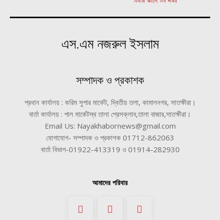
এস.এম নজরুল ইসলাম
সম্পাদক ও প্রকাশক
প্রধান কার্যালয় : করিম সুপার মার্কেট, দ্বিতীয় তলা, কামালনগর, সাতক্ষীরা।
বার্তা কার্যালয় : পাল মার্কেটস্থ তালা প্রেসক্লাব,তালা বাজার,সাতক্ষীরা।
Email Us: Nayakhabornews@gmail.com
যোগাযোগ- সম্পাদক ও প্রকাশক 01712-862063
বার্তা বিভাগ-01922-413319 ও 01914-282930
আমাদের পরিবার