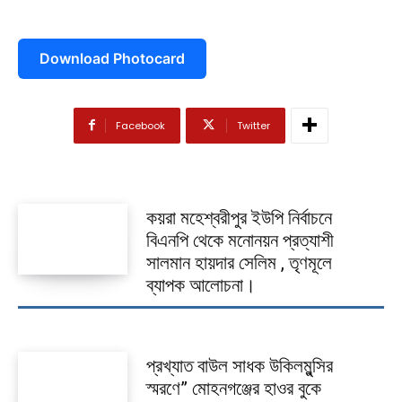
দেবহাটা
তালা
Download Photocard
কালিগঞ্জ
শ্যামনগর
Facebook
Twitter
কলারোয়া
আন্তর্জাতিক
কয়রা মহেশ্বরীপুর ইউপি নির্বাচনে
বিনোদন
বিএনপি থেকে মনোনয়ন প্রত্যাশী
সালমান হায়দার সেলিম , তৃণমূলে
খেলাধুলা
ব্যাপক আলোচনা।
ভিডিও
আজকের পত্রিকা
প্রখ্যাত বাউল সাধক উকিলমুন্সির
স্মরণে” মোহনগঞ্জের হাওর বুকে