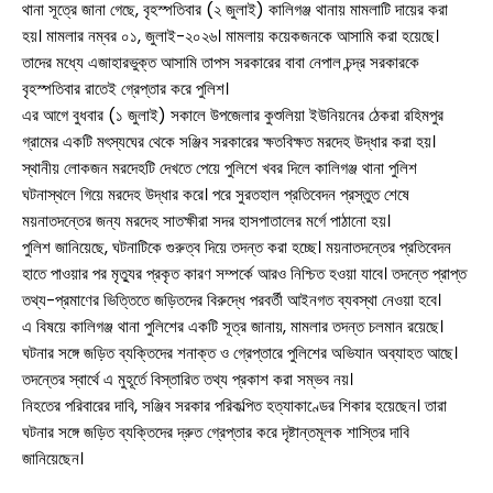
থানা সূত্রে জানা গেছে, বৃহস্পতিবার (২ জুলাই) কালিগঞ্জ থানায় মামলাটি দায়ের করা
হয়। মামলার নম্বর ০১, জুলাই-২০২৬। মামলায় কয়েকজনকে আসামি করা হয়েছে।
তাদের মধ্যে এজাহারভুক্ত আসামি তাপস সরকারের বাবা নেপাল চন্দ্র সরকারকে
বৃহস্পতিবার রাতেই গ্রেপ্তার করে পুলিশ।
এর আগে বুধবার (১ জুলাই) সকালে উপজেলার কুশুলিয়া ইউনিয়নের ঠেকরা রহিমপুর
গ্রামের একটি মৎস্যঘের থেকে সঞ্জিব সরকারের ক্ষতবিক্ষত মরদেহ উদ্ধার করা হয়।
স্থানীয় লোকজন মরদেহটি দেখতে পেয়ে পুলিশে খবর দিলে কালিগঞ্জ থানা পুলিশ
ঘটনাস্থলে গিয়ে মরদেহ উদ্ধার করে। পরে সুরতহাল প্রতিবেদন প্রস্তুত শেষে
ময়নাতদন্তের জন্য মরদেহ সাতক্ষীরা সদর হাসপাতালের মর্গে পাঠানো হয়।
পুলিশ জানিয়েছে, ঘটনাটিকে গুরুত্ব দিয়ে তদন্ত করা হচ্ছে। ময়নাতদন্তের প্রতিবেদন
হাতে পাওয়ার পর মৃত্যুর প্রকৃত কারণ সম্পর্কে আরও নিশ্চিত হওয়া যাবে। তদন্তে প্রাপ্ত
তথ্য-প্রমাণের ভিত্তিতে জড়িতদের বিরুদ্ধে পরবর্তী আইনগত ব্যবস্থা নেওয়া হবে।
এ বিষয়ে কালিগঞ্জ থানা পুলিশের একটি সূত্র জানায়, মামলার তদন্ত চলমান রয়েছে।
ঘটনার সঙ্গে জড়িত ব্যক্তিদের শনাক্ত ও গ্রেপ্তারে পুলিশের অভিযান অব্যাহত আছে।
তদন্তের স্বার্থে এ মুহূর্তে বিস্তারিত তথ্য প্রকাশ করা সম্ভব নয়।
সারাদেশ
নিহতের পরিবারের দাবি, সঞ্জিব সরকার পরিকল্পিত হত্যাকাণ্ডের শিকার হয়েছেন। তারা
ঘটনার সঙ্গে জড়িত ব্যক্তিদের দ্রুত গ্রেপ্তার করে দৃষ্টান্তমূলক শাস্তির দাবি
সাতক্ষীরা সদর
জানিয়েছেন।
আশাশুনি