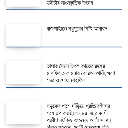
উদীচীর সাংস্কৃতিক উৎসব
রাজশাহীতে মধুপুরের মিষ্টি আনারস
তালায় সৈয়দ উপল বখতের রুহের
মাগফিরাত কামনায় কোরআনখানী,স্মরণ
সভা ও দোয়া মাহফিল
সড়কের পাশে দাঁড়িয়ে প্রতিবেশীদের
সঙ্গে গল্প করছিলেন ৮৫ বছর বয়সী
প্রবীণ ব্যক্তি আহমেদ আলী সানা।
কিন্তু মুহূর্তের একটি বেপরোয়া গতি