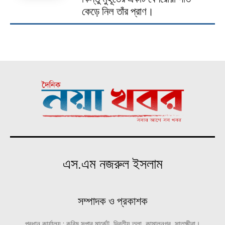
কেড়ে নিল তাঁর প্রাণ।
এস.এম নজরুল ইসলাম
সম্পাদক ও প্রকাশক
প্রধান কার্যালয় : করিম সুপার মার্কেট, দ্বিতীয় তলা, কামালনগর, সাতক্ষীরা।