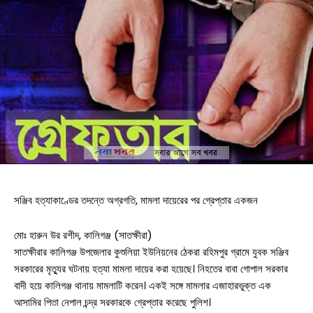
সঞ্জিব হত্যাকাণ্ডের তদন্তে অগ্রগতি, মামলা দায়েরের পর গ্রেপ্তার একজন
মোঃ হারুন উর রশীদ, কালিগঞ্জ (সাতক্ষীরা)
সাতক্ষীরার কালিগঞ্জ উপজেলার কুশুলিয়া ইউনিয়নের ঠেকরা রহিমপুর গ্রামে যুবক সঞ্জিব
সরকারের মৃত্যুর ঘটনায় হত্যা মামলা দায়ের করা হয়েছে। নিহতের বাবা গোপাল সরকার
বাদী হয়ে কালিগঞ্জ থানায় মামলাটি করেন। একই সঙ্গে মামলার এজাহারভুক্ত এক
আসামির পিতা নেপাল চন্দ্র সরকারকে গ্রেপ্তার করেছে পুলিশ।