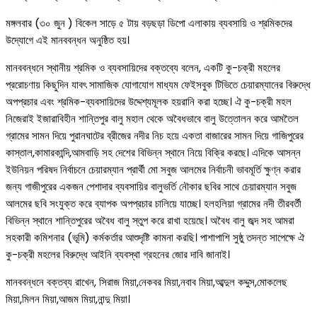
মঙ্গলবার (৩০ জুন ) বিকেল সাড়ে ৫ টায় বড়ছড়া ডিপো এলাকায় ব্যবসায়ি ও শ্রমিকদের
উদ্যোগে এই মানববন্ধন অনুষ্ঠিত হয়।
মানববন্ধনে স্থানীয় শ্রমিক ও ব্যবসায়িদের বক্তব্যে বলেন, একটি কু-চক্রী মহলের
প্ররোচণায় কিছুদিন যাবৎ সামাজিক যোগাযোগ মাধ্যম ফেইসবুক টিভিতে চেয়ারম্যানের বিরুদ্ধে
অপপ্রচার এবং শ্রমিক-ব্যবসায়িদের উদ্দেশ্যমূলক হয়রানি করা হচ্ছে। ঐ কু-চক্রী মহল
নিজেরাই ইজারাবিহীন শান্তিপুর বালু মহাল থেকে অবৈধভাবে বালু উত্তোলন করে আমতৈল
গ্রামের সামন দিয়ে পুরানঘাটের ব্রীজের নদীর নিচ হয়ে একতা বাজারের সামন দিয়ে গাজিপুরের
কাস্তাল,কামারকান্দি,আমবাড়ি সহ দেশের বিভিন্ন স্থানে নিয়ে বিক্রি করছে। এদিকে আসন্ন
ইউনিয়ন পরিষদ নির্বাচনে চেয়ারম্যান প্রার্থী মো সবুজ আলমের নির্বাচনী ভাবমূর্তি ক্ষুণ্ন করার
জন্য গাজীপুরের একজন পেশাদার ব্যবসায়ির বালুভর্তি নৌকার ছবির সাথে চেয়ারম্যান সবুজ
আলমের ছবি সংযুক্ত করে ব্যাপক অপপ্রচার চালিয়ে যাচ্ছে। হলহলিয়া গ্রামের নদী তীরবর্তী
বিভিন্ন স্থানে শান্তিপুরের অবৈধ বালু স্তুপ করে রাখা হয়েছে। অবৈধ বালু জব্দ সহ আমরা
সহকারী কমিশনার (ভূমি) কর্মকর্তার আশুদৃষ্টি কামনা করছি। পাশাপাশি সুষ্ঠু তদন্ত সাপেক্ষে ঐ
কু-চক্রী মহলের বিরুদ্ধে আইনি ব্যবস্থা গ্রহনের জোর দাবি জানাই।
মানববন্ধনে বক্তব্য রাখেন, সিরাজ মিয়া,নেকবর মিয়া,নবাব মিয়া,আব্দুল কদ্দুস,মোকলেছ
মিয়া,মিলন মিয়া,আজম মিয়া,নান্দু মিয়া।