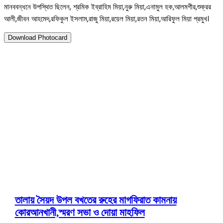
মানববন্ধনে উপস্থিত ছিলেন, শ্রমিক ইব্রাহিম মিয়া,নুরু মিয়া,এনামুল হক,আলমগীর,শুক্রর
আলী,জীবন আহমেদ,রফিকুল ইসলাম,রাজু মিয়া,রয়েল মিয়া,রতন মিয়া,আরিফুল মিয়া প্রমুখ।
Download Photocard
১ জুলাই ২০২৬
বড়ছড়ায় ব্যবসায়িদের হয়রানি ও অপপ্রচ
Twitter
Pinterest
WhatsApp
Print
C
তালায় সৈয়দ উপল বখতের রুহের মাগফিরাত কামনায়
কোরআনখানী,স্মরণ সভা ও দোয়া মাহফিল