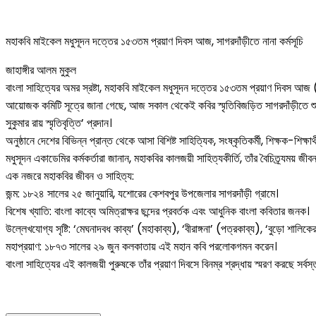
মহাকবি মাইকেল মধুসূদন দত্তের ১৫৩তম প্রয়াণ দিবস আজ, সাগরদাঁড়ীতে নানা কর্মসূচি
জাহাঙ্গীর আলম মুকুল
বাংলা সাহিত্যের অমর স্রষ্টা, মহাকবি মাইকেল মধুসূদন দত্তের ১৫৩তম প্রয়াণ দিবস আজ
আয়োজক কমিটি সূত্রে জানা গেছে, আজ সকাল থেকেই কবির স্মৃতিবিজড়িত সাগরদাঁড়ীতে শুরু হ
সুকুমার রায় স্মৃতিবৃত্তি’ প্রদান।
অনুষ্ঠানে দেশের বিভিন্ন প্রান্ত থেকে আসা বিশিষ্ট সাহিত্যিক, সংষ্কৃতিকর্মী, শিক্ষক-শি
মধুসূদন একাডেমির কর্মকর্তারা জানান, মহাকবির কালজয়ী সাহিত্যকীর্তি, তাঁর বৈচিত্র্যময় 
এক নজরে মহাকবির জীবন ও সাহিত্য:
জন্ম: ১৮২৪ সালের ২৫ জানুয়ারি, যশোরের কেশবপুর উপজেলার সাগরদাঁড়ী গ্রামে।
বিশেষ খ্যাতি: বাংলা কাব্যে অমিত্রাক্ষর ছন্দের প্রবর্তক এবং আধুনিক বাংলা কবিতার জনক।
উল্লেখযোগ্য সৃষ্টি: ‘মেঘনাদবধ কাব্য’ (মহাকাব্য), ‘বীরাঙ্গনা’ (পত্রকাব্য), ‘বুড়ো শালি
মহাপ্রয়াণ: ১৮৭৩ সালের ২৯ জুন কলকাতায় এই মহান কবি পরলোকগমন করেন।
বাংলা সাহিত্যের এই কালজয়ী পুরুষকে তাঁর প্রয়াণ দিবসে বিনম্র শ্রদ্ধায় স্মরণ করছে সর্বস্