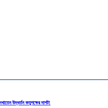
cebook
Twitter
Pinterest
WhatsApp
Pri
দেখাতেন উদ্ধর্তন কতৃপক্ষের দাপট!