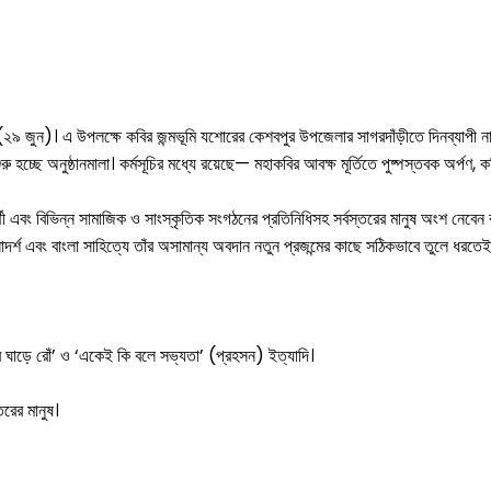
 (২৯ জুন)। এ উপলক্ষে কবির জন্মভূমি যশোরের কেশবপুর উপজেলার সাগরদাঁড়ীতে দিনব্যাপী ন
চ্ছে অনুষ্ঠানমালা। কর্মসূচির মধ্যে রয়েছে— মহাকবির আবক্ষ মূর্তিতে পুষ্পস্তবক অর্পণ,
ক্ষার্থী এবং বিভিন্ন সামাজিক ও সাংস্কৃতিক সংগঠনের প্রতিনিধিসহ সর্বস্তরের মানুষ অংশ নেবে
জীবনাদর্শ এবং বাংলা সাহিত্যে তাঁর অসামান্য অবদান নতুন প্রজন্মের কাছে সঠিকভাবে তুলে ধ
কের ঘাড়ে রোঁ’ ও ‘একেই কি বলে সভ্যতা’ (প্রহসন) ইত্যাদি।
তরের মানুষ।