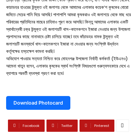
কাচাডহর হাওরের উন্মুক্ত ওই জলাশয় থেকে আমাদের এলাকার কয়েক’শ কৃষকের বোরো
সাতক্ষীরা সদর
জমিতে সেচের পানি দিয়ে আসছি। পাশাপাশি আমরা কৃষকরাও ওই জলাশয়ে থেকে মাছ ধরে
পরিবারের প্রতিদিনের মাছের চাহিদাও পূরণ করে আসছি। কিন্তু আমাদের এলাকার একটি
আশাশুনি
স্বার্থান্বেষী চক্র উন্মুক্ত ওই জলাশয়টি খাস-কালেকশনে ইজারা নেওয়ার জন্য উপজেলা
প্রশাসনের কাছে নানাভাবে চেষ্টা চালিয়ে যাচ্ছে। তবে কাঁচাডহর নামক উন্মুক্ত ওই
দেবহাটা
তালা
জলাশয়টি জনস্বার্থে খাস-কালেকশনে ইজারা না দেওয়ার জন্য সংশ্লিষ্ট ঊর্ধ্বতন
কর্তৃপক্ষের হস্তক্ষেপ কামনা করছি।
কালিগঞ্জ
অভিযোগ পাওয়ার সত্যতা নিশ্চিত করে মোহনগঞ্জ উপজেলা নির্বাহী কর্মকর্তা (ইউএনও)
আমেনা খাতুন বলেন, এলাকার কৃষকের স্বার্থ সংশ্লিষ্ট বিষয়গুলো গুরুত্বসহকারে দেখে এ
শ্যামনগর
ব্যাপারে পরবর্তী ব্যবস্থা গ্রহণ করা হবে।
কলারোয়া
আন্তর্জাতিক
Download Photocard
বিনোদন
খেলাধুলা
Facebook
Twitter
Pinterest