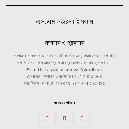
এস.এম নজরুল ইসলাম
সম্পাদক ও প্রকাশক
প্রধান কার্যালয় : করিম সুপার মার্কেট, দ্বিতীয় তলা, কামালনগর, সাতক্ষীরা।
বার্তা কার্যালয় : পাল মার্কেটস্থ তালা প্রেসক্লাব,তালা বাজার,সাতক্ষীরা।
Email Us: Nayakhabornews@gmail.com
যোগাযোগ- সম্পাদক ও প্রকাশক 01712-862063
বার্তা বিভাগ-01922-413319 ও 01914-282930
আমাদের পরিবার