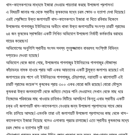
খাস-কালেকশনের মাধ্যমে ইজারা দেওয়ার পায়তারা করছে উপজেলা প্রশাসন।
এ বিষয়টি জানার পর থেকে স্থানীয় কৃষকদের মধ্যে চরম ক্ষোভ ও হতাশা দেখা দিয়েছে।
এরই প্রেক্ষিতে উক্ত জলাশয়টি খাস-কালেকশনে ইজারা না দিতে রবিবার বিকেলে
উপজেলার গাগলাজুর ইউনিয়নের অধীনে থাকা উক্ত জলাশয়টির সংলগ্ন চারটি গ্রামের
৬৪ জন কৃষকের স্বাক্ষরিত একটি লিখিত অভিযোগ উপজেলা নির্বাহী কর্মকর্তার বরাবরে
দায়ের করেছেন।
অভিযোগের অনুলিপি স্থানীয় সংসদ সদস্য লুৎফুজ্জামান বাবরসহ সংশ্লিষ্ট বিভিন্ন
দপ্তরেও দেওয়া হয়েছে।
অভিযোগ থেকে জানা গেছে, উপজেলার গাগলাজুর ইউনিয়নের গাগলাজুর মৌজাস্থ
কাঁচাডহর নামক হাওরে প্রায় আট একর আয়তনের একটি উন্মুক্ত জলাশয় রয়েছে। ওই
জলাশয়ের চার পাশে ওই ইউনিয়নের গাগলাজুর, চৌড়াপাড়া, নয়াহাটি ও ঝালোহাটি এই
চারটি গ্রামের কয়েক’শ কৃষকের প্রায় ৩০০ একর বোরো জমি রয়েছে। বোরো মৌসুমে
কৃষকরা উক্ত জলমহালটি থেকে জমিতে সেচের পানি দেওয়াসহ সেখান থেকে মাছ ধরে
নিজেদের পরিবারের মাছ খাওয়ার চাহিদাও মিটিয়ে আসছিল। কিন্তু এবার স্থানীয় একটি
চক্র ওই জলাশয়টি খাস-কালেকশনে নেওয়ার জন্য উপজেলা প্রশাসনের সাথে জোর
লবিং চালিয়ে আসছে। এমনকি তারা ওই জলাশয়টি উপজেলা প্রশাসনের কাছ থেকে খাস-
কালেকশনে ইজারা নিয়েছে বলেও এলাকায় প্রচার চালাচ্ছে। এতে স্থানীয় কৃষকদের মধ্যে
চরম ক্ষোভ ও হতাশার সৃষ্টি হয়।
সারাদেশ
চৌড়াপাড়া গ্রামের কৃষক তাজ উদ্দিন ক্ষোভ প্রকাশ করে বলেন, বাপ-দাদার আমল থেকেই