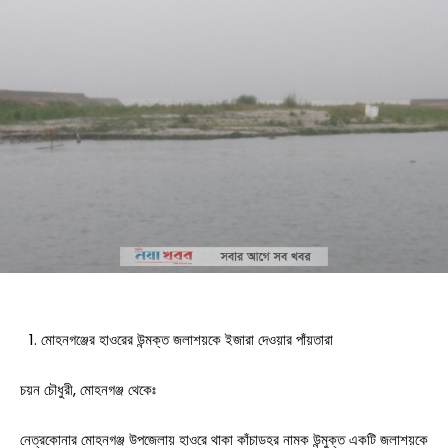
মোহনগঞ্জের হাওরের উন্মক্ত জলাশয়কে ইজারা দেওয়ার পাঁয়তারা
চয়ন চৌধুরী, মোহনগঞ্জ থেকেঃ
নেত্রকোনার মোহনগঞ্জ উপজেলায় হাওরে থাকা কাঁচাডহর নামক উন্মুক্ত একটি জলাশয়কে