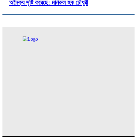
অনৈক্য সৃষ্টি করেছে: মনিরুল হক চৌধুরী