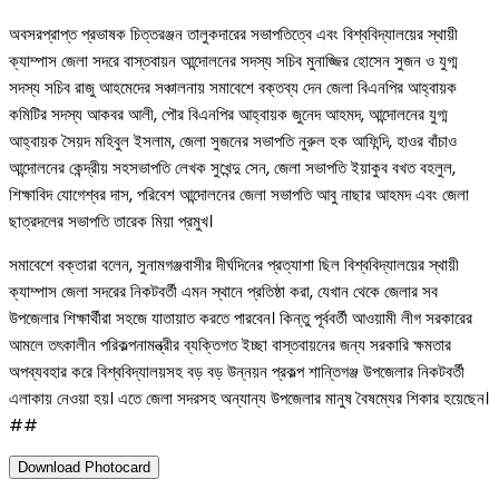
অবসরপ্রাপ্ত প্রভাষক চিত্তরঞ্জন তালুকদারের সভাপতিত্বে এবং বিশ্ববিদ্যালয়ের স্থায়ী
ক্যাম্পাস জেলা সদরে বাস্তবায়ন আন্দোলনের সদস্য সচিব মুনাজ্জির হোসেন সুজন ও যুগ্ম
সদস্য সচিব রাজু আহমেদের সঞ্চালনায় সমাবেশে বক্তব্য দেন জেলা বিএনপির আহ্বায়ক
কমিটির সদস্য আকবর আলী, পৌর বিএনপির আহ্বায়ক জুনেদ আহমদ, আন্দোলনের যুগ্ম
আহ্বায়ক সৈয়দ মহিবুল ইসলাম, জেলা সুজনের সভাপতি নুরুল হক আফিন্দি, হাওর বাঁচাও
আন্দোলনের কেন্দ্রীয় সহসভাপতি লেখক সুখেন্দু সেন, জেলা সভাপতি ইয়াকুব বখত বহলুল,
শিক্ষাবিদ যোগেশ্বর দাস, পরিবেশ আন্দোলনের জেলা সভাপতি আবু নাছার আহমদ এবং জেলা
ছাত্রদলের সভাপতি তারেক মিয়া প্রমুখ।
সমাবেশে বক্তারা বলেন, সুনামগঞ্জবাসীর দীর্ঘদিনের প্রত্যাশা ছিল বিশ্ববিদ্যালয়ের স্থায়ী
ক্যাম্পাস জেলা সদরের নিকটবর্তী এমন স্থানে প্রতিষ্ঠা করা, যেখান থেকে জেলার সব
উপজেলার শিক্ষার্থীরা সহজে যাতায়াত করতে পারবেন। কিন্তু পূর্ববর্তী আওয়ামী লীগ সরকারের
আমলে তৎকালীন পরিকল্পনামন্ত্রীর ব্যক্তিগত ইচ্ছা বাস্তবায়নের জন্য সরকারি ক্ষমতার
অপব্যবহার করে বিশ্ববিদ্যালয়সহ বড় বড় উন্নয়ন প্রকল্প শান্তিগঞ্জ উপজেলার নিকটবর্তী
এলাকায় নেওয়া হয়। এতে জেলা সদরসহ অন্যান্য উপজেলার মানুষ বৈষম্যের শিকার হয়েছেন।
##
Download Photocard