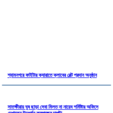
২৯ জুন ২০২৬
সুনামগঞ্জ জেলা সদরে বিজ্ঞান ও প্রযুক্ত
দাবিতে গণমিছিলও স্মারকলিপি প্রদান
Twitter
Pinterest
WhatsApp
Print
C
শ্যামনগরে ফাইটার ক্যারাতে ক্লাবের বেল্ট প্রদান অনুষ্ঠান
সাতক্ষীরায় ঘুষ ছাড়া সেবা মিলত না নায়েব শর্মিষ্টার অফিসে