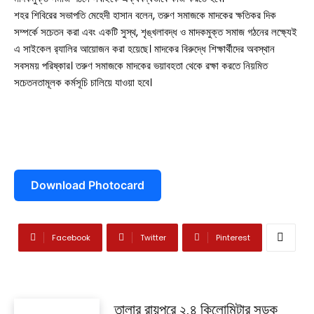
সাতক্ষীরা সদর
শহর শিবিরের সভাপতি মেহেদী হাসান বলেন, তরুণ সমাজকে মাদকের ক্ষতিকর দিক
সম্পর্কে সচেতন করা এবং একটি সুস্থ, শৃঙ্খলাবদ্ধ ও মাদকমুক্ত সমাজ গঠনের লক্ষ্যেই
আশাশুনি
এ সাইকেল র‍্যালির আয়োজন করা হয়েছে। মাদকের বিরুদ্ধে শিক্ষার্থীদের অবস্থান
সবসময় পরিষ্কার। তরুণ সমাজকে মাদকের ভয়াবহতা থেকে রক্ষা করতে নিয়মিত
দেবহাটা
তালা
সচেতনতামূলক কর্মসূচি চালিয়ে যাওয়া হবে।
কালিগঞ্জ
শ্যামনগর
কলারোয়া
Download Photocard
আন্তর্জাতিক
বিনোদন
Facebook
Twitter
Pinterest
খেলাধুলা
ভিডিও
তালার রায়পুরে ২.৪ কিলোমিটার সড়ক