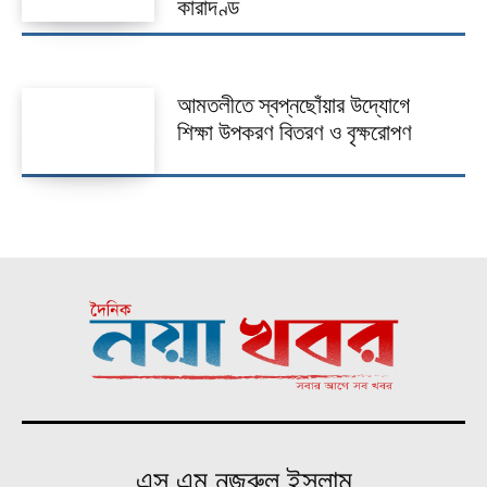
কারাদণ্ড
আমতলীতে স্বপ্নছোঁয়ার উদ্যোগে
শিক্ষা উপকরণ বিতরণ ও বৃক্ষরোপণ
এস.এম নজরুল ইসলাম