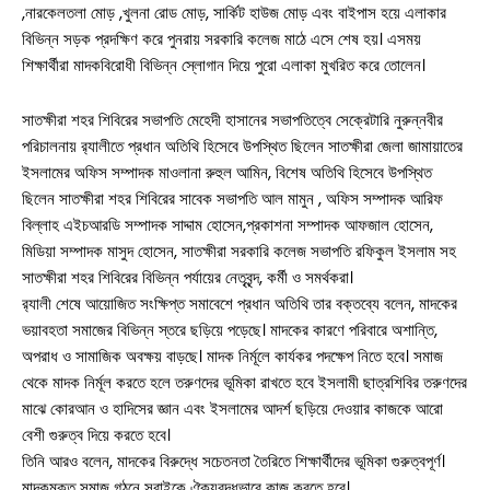
,নারকেলতলা মোড় ,খুলনা রোড মোড়, সার্কিট হাউজ মোড় এবং বাইপাস হয়ে এলাকার
বিভিন্ন সড়ক প্রদক্ষিণ করে পুনরায় সরকারি কলেজ মাঠে এসে শেষ হয়। এসময়
শিক্ষার্থীরা মাদকবিরোধী বিভিন্ন স্লোগান দিয়ে পুরো এলাকা মুখরিত করে তোলেন।
সাতক্ষীরা শহর শিবিরের সভাপতি মেহেদী হাসানের সভাপতিত্বে সেক্রেটারি নুরুন্নবীর
পরিচালনায় র‍্যালীতে প্রধান অতিথি হিসেবে উপস্থিত ছিলেন সাতক্ষীরা জেলা জামায়াতের
ইসলামের অফিস সম্পাদক মাওলানা রুহুল আমিন, বিশেষ অতিথি হিসেবে উপস্থিত
ছিলেন সাতক্ষীরা শহর শিবিরের সাবেক সভাপতি আল মামুন , অফিস সম্পাদক আরিফ
বিল্লাহ এইচআরডি সম্পাদক সাদ্দাম হোসেন,প্রকাশনা সম্পাদক আফজাল হোসেন,
মিডিয়া সম্পাদক মাসুদ হোসেন, সাতক্ষীরা সরকারি কলেজ সভাপতি রফিকুল ইসলাম সহ
সাতক্ষীরা শহর শিবিরের বিভিন্ন পর্যায়ের নেতৃবৃন্দ, কর্মী ও সমর্থকরা।
র‍্যালী শেষে আয়োজিত সংক্ষিপ্ত সমাবেশে প্রধান অতিথি তার বক্তব্যে বলেন, মাদকের
ভয়াবহতা সমাজের বিভিন্ন স্তরে ছড়িয়ে পড়েছে। মাদকের কারণে পরিবারে অশান্তি,
অপরাধ ও সামাজিক অবক্ষয় বাড়ছে। মাদক নির্মূলে কার্যকর পদক্ষেপ নিতে হবে। সমাজ
থেকে মাদক নির্মূল করতে হলে তরুণদের ভূমিকা রাখতে হবে ইসলামী ছাত্রশিবির তরুণদের
মাঝে কোরআন ও হাদিসের জ্ঞান এবং ইসলামের আদর্শ ছড়িয়ে দেওয়ার কাজকে আরো
বেশী গুরুত্ব দিয়ে করতে হবে।
সারাদেশ
তিনি আরও বলেন, মাদকের বিরুদ্ধে সচেতনতা তৈরিতে শিক্ষার্থীদের ভূমিকা গুরুত্বপূর্ণ।
মাদকমুক্ত সমাজ গঠনে সবাইকে ঐক্যবদ্ধভাবে কাজ করতে হবে।