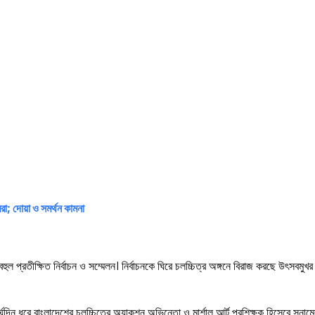
োবরা; দোয়া ও সমর্থন কামনা
ুল প্রতীক্ষিত নির্বাচন ও সম্মেলন। নির্বাচনকে ঘিরে চলচ্চিত্র অঙ্গনে বিরাজ করছে উৎসবমুখর প
ন ধরে বাংলাদেশের চলচ্চিত্রে অ্যাকশন অভিনেতা ও মার্শাল আর্ট প্রশিক্ষক হিসেবে সুনামের 