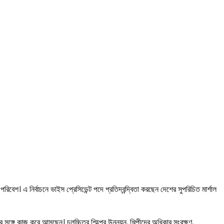
রিবেশ। এ নির্বাচনে ভাইস প্রেসিডেন্ট পদে প্রতিদ্বন্দ্বিতা করছেন দেশের সুপরিচিত মার্শাল
সঙ্গে কাজ করে আসছেন। চলচ্চিত্র শিল্পের উন্নয়ন, শিল্পীদের অধিকার সংরক্ষণ,