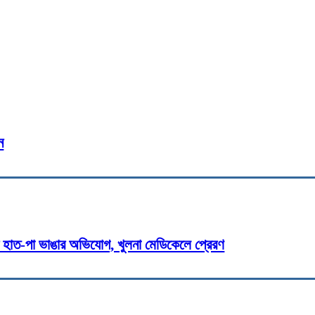
্বাচনে ভাইস প্রেসিডেন্ট পদে প্রার্থী
ামনা
cebook
Twitter
Pinterest
WhatsApp
Pri
ন
র হাত-পা ভাঙার অভিযোগ, খুলনা মেডিকেলে প্রেরণ