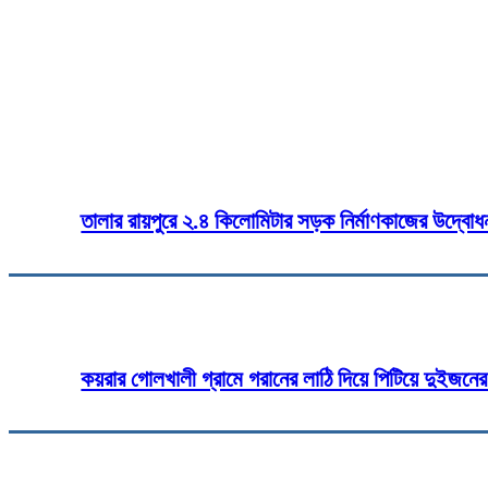
বাংলাদেশ চলচ্চিত্র শিল্পী সমিতির নির
ইলিয়াস কোবরা; দোয়া ও সমর্থন ক
Share
Fa
তালার রায়পুরে ২.৪ কিলোমিটার সড়ক নির্মাণকাজের উদ্বোধ
কয়রার গোলখালী গ্রামে গরানের লাঠি দিয়ে পিটিয়ে দুইজনে