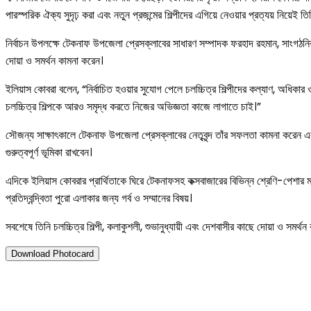
পারস্পরিক ঐক্য সুদৃঢ় করা এবং নতুন প্রজন্মের শিল্পীদের এগিয়ে নেওয়ার প্রত্যয় নিয়েই তি
নির্বাচন উপলক্ষে টেকনাফ উপজেলা প্রেসক্লাবের সাধারণ সম্পাদক ফরহাদ রহমান, সাংগঠনি
দোয়া ও সমর্থন কামনা করেন।
ইলিয়াস কোবরা বলেন, “নির্বাচিত হওয়ার সুযোগ পেলে চলচ্চিত্র শিল্পীদের কল্যাণ, অধিকার ও 
চলচ্চিত্র শিল্পকে আরও সমৃদ্ধ করতে নিজের অভিজ্ঞতা কাজে লাগাতে চাই।”
সৌজন্য সাক্ষাৎকালে টেকনাফ উপজেলা প্রেসক্লাবের নেতৃবৃন্দ তাঁর সফলতা কামনা করেন এবং ত
গুরুত্বপূর্ণ ভূমিকা রাখবেন।
এদিকে ইলিয়াস কোবরার প্রার্থিতাকে ঘিরে টেকনাফসহ কক্সবাজারের বিভিন্ন শ্রেণি-পেশার মা
প্রতিদ্বন্দ্বিতা পুরো এলাকার জন্য গর্ব ও সম্মানের বিষয়।
সবশেষে তিনি চলচ্চিত্র শিল্পী, কলাকুশলী, শুভানুধ্যায়ী এবং দেশবাসীর কাছে দোয়া ও সমর
Download Photocard
২২ জুন ২০২৬