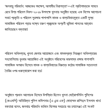
‘জলবায়ু পরিবর্তন: আজকের পদক্ষেপ, আগামীর নিরাপত্তা’—এই প্রতিপাদ্যকে সামনে
রেখে বিশ্ব পরিবেশ দিবস-২০২৬ উপলক্ষে খুলনায় অনুষ্ঠিত হয়েছে এক বিশেষ আলোচনা
সভা। প্রকৃতি ও পরিবেশ সুরক্ষার পাশাপাশি মাদক ও বাল্যবিবাহমুক্ত একটি সুস্থ
সামাজিক পরিবেশ গড়ার লক্ষ্যে তরুণ প্রজন্মকে অগ্রণী ভূমিকা পালনের আহ্বান
জানিয়েছেন বক্তারা।
পরিবেশ অধিদপ্তর, খুলনা জেলার আয়োজনে এবং মাদকদ্রব্য নিয়ন্ত্রণ অধিদপ্তরের
সহযোগিতায় বুধবার আয়োজিত এই অনুষ্ঠানে পরিবেশের ভারসাম্য রক্ষার পাশাপাশি
সামাজিক অপরাধ হিসেবে মাদক ও বাল্যবিবাহের বিরুদ্ধে কঠোর সামাজিক সচেতনতা
তৈরির ওপর গুরুত্বারোপ করা হয়।
অনুষ্ঠানে প্রধান আলোচক হিসেবে উপস্থিত ছিলেন খুলনা মেট্রোপলিটন পুলিশের
(কেএমপি) অতিরিক্ত পুলিশ কমিশনার (এ এন্ড এফ) মোহাম্মদ রাশিদুল ইসলাম খান।
বক্তারা বলেন, জলবায়ু পরিবর্তন বর্তমান বিশ্বের সবচেয়ে বড় চ্যালেঞ্জ। এই সংকট