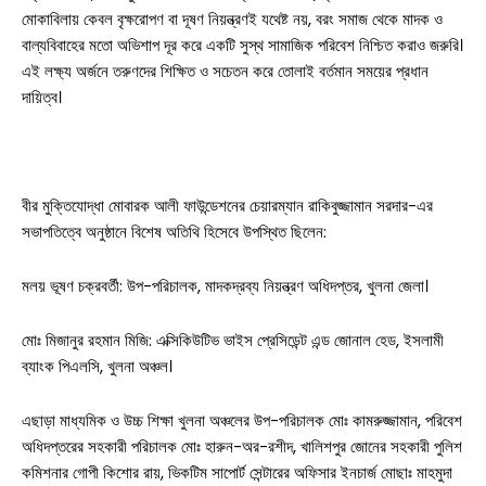
মোকাবিলায় কেবল বৃক্ষরোপণ বা দূষণ নিয়ন্ত্রণই যথেষ্ট নয়, বরং সমাজ থেকে মাদক ও
বাল্যবিবাহের মতো অভিশাপ দূর করে একটি সুস্থ সামাজিক পরিবেশ নিশ্চিত করাও জরুরি।
এই লক্ষ্য অর্জনে তরুণদের শিক্ষিত ও সচেতন করে তোলাই বর্তমান সময়ের প্রধান
দায়িত্ব।
বীর মুক্তিযোদ্ধা মোবারক আলী ফাউন্ডেশনের চেয়ারম্যান রাকিবুজ্জামান সরদার-এর
সভাপতিত্বে অনুষ্ঠানে বিশেষ অতিথি হিসেবে উপস্থিত ছিলেন:
সারাদেশ
মলয় ভূষণ চক্রবর্তী: উপ-পরিচালক, মাদকদ্রব্য নিয়ন্ত্রণ অধিদপ্তর, খুলনা জেলা।
সাতক্ষীরা সদর
মোঃ মিজানুর রহমান মিজি: এক্সিকিউটিভ ভাইস প্রেসিডেন্ট এন্ড জোনাল হেড, ইসলামী
ব্যাংক পিএলসি, খুলনা অঞ্চল।
আশাশুনি
এছাড়া মাধ্যমিক ও উচ্চ শিক্ষা খুলনা অঞ্চলের উপ-পরিচালক মোঃ কামরুজ্জামান, পরিবেশ
দেবহাটা
তালা
অধিদপ্তরের সহকারী পরিচালক মোঃ হারুন-অর-রশীদ, খালিশপুর জোনের সহকারী পুলিশ
কমিশনার গোপী কিশোর রায়, ভিকটিম সাপোর্ট সেন্টারের অফিসার ইনচার্জ মোছাঃ মাহমুদা
কালিগঞ্জ