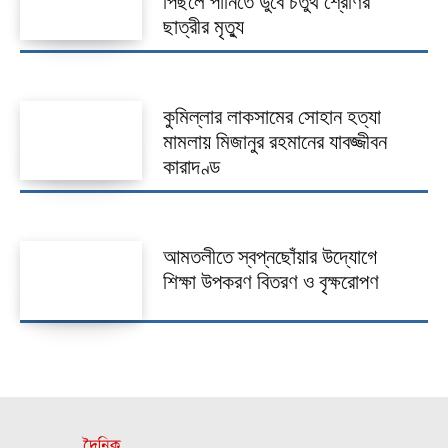
পিছলে পানিতে ডুবে চতুর্থ শ্রেণির
ছাত্রীর মৃত্যু
কুমিল্লার লাকসামের সোহান হত্যা
মামলায় মিজানুর রহমানের যাবজ্জীবন
কারাদণ্ড
আমতলীতে স্বপ্নছোঁয়ার উদ্যোগে
শিক্ষা উপকরণ বিতরণ ও বৃক্ষরোপণ