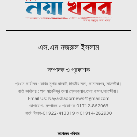
এস.এম নজরুল ইসলাম
সম্পাদক ও প্রকাশক
প্রধান কার্যালয় : করিম সুপার মার্কেট, দ্বিতীয় তলা, কামালনগর, সাতক্ষীরা।
বার্তা কার্যালয় : পাল মার্কেটস্থ তালা প্রেসক্লাব,তালা বাজার,সাতক্ষীরা।
Email Us: Nayakhabornews@gmail.com
যোগাযোগ- সম্পাদক ও প্রকাশক 01712-862063
বার্তা বিভাগ-01922-413319 ও 01914-282930
আমাদের পরিবার