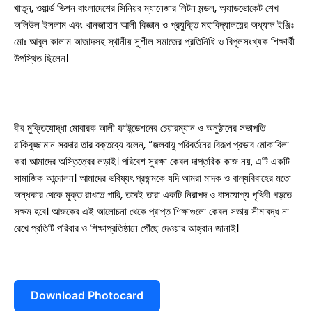
খাতুন, ওয়ার্ল্ড ভিশন বাংলাদেশের সিনিয়র ম্যানেজার লিটন মন্ডল, অ্যাডভোকেট শেখ
অলিউল ইসলাম এবং খানজাহান আলী বিজ্ঞান ও প্রযুক্তি মহাবিদ্যালয়ের অধ্যক্ষ ইঞ্জিঃ
শ্যামনগর
মোঃ আবুল কালাম আজাদসহ স্থানীয় সুশীল সমাজের প্রতিনিধি ও বিপুলসংখ্যক শিক্ষার্থী
উপস্থিত ছিলেন।
কলারোয়া
আন্তর্জাতিক
বিনোদন
বীর মুক্তিযোদ্ধা মোবারক আলী ফাউন্ডেশনের চেয়ারম্যান ও অনুষ্ঠানের সভাপতি
রাকিবুজ্জামান সরদার তার বক্তব্যে বলেন, “জলবায়ু পরিবর্তনের বিরূপ প্রভাব মোকাবিলা
খেলাধুলা
করা আমাদের অস্তিত্বের লড়াই। পরিবেশ সুরক্ষা কেবল দাপ্তরিক কাজ নয়, এটি একটি
সামাজিক আন্দোলন। আমাদের ভবিষ্যৎ প্রজন্মকে যদি আমরা মাদক ও বাল্যবিবাহের মতো
ভিডিও
অন্ধকার থেকে মুক্ত রাখতে পারি, তবেই তারা একটি নিরাপদ ও বাসযোগ্য পৃথিবী গড়তে
সক্ষম হবে। আজকের এই আলোচনা থেকে প্রাপ্ত শিক্ষাগুলো কেবল সভায় সীমাবদ্ধ না
আজকের পত্রিকা
রেখে প্রতিটি পরিবার ও শিক্ষাপ্রতিষ্ঠানে পৌঁছে দেওয়ার আহ্বান জানাই।
Download Photocard