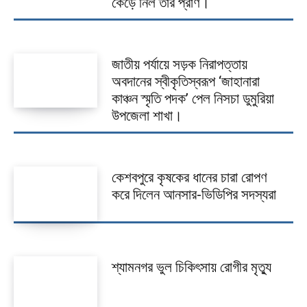
কেড়ে নিল তাঁর প্রাণ।
জাতীয় পর্যায়ে সড়ক নিরাপত্তায়
অবদানের স্বীকৃতিস্বরূপ ‘জাহানারা
কাঞ্চন স্মৃতি পদক’ পেল নিসচা ডুমুরিয়া
উপজেলা শাখা।
কেশবপুরে কৃষকের ধানের চারা রোপণ
করে দিলেন আনসার-ভিডিপির সদস্যরা
শ্যামনগর ভুল চিকিৎসায় রোগীর মৃত্যু