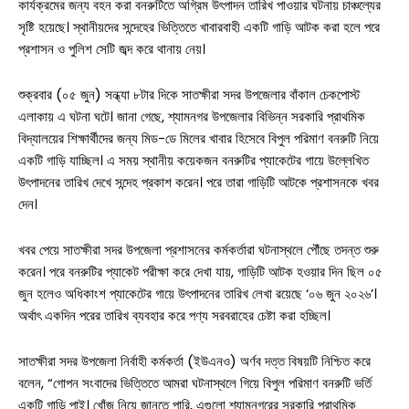
কার্যক্রমের জন্য বহন করা বনরুটিতে অগ্রিম উৎপাদন তারিখ পাওয়ার ঘটনায় চাঞ্চল্যের
সৃষ্টি হয়েছে। স্থানীয়দের সন্দেহের ভিত্তিতে খাবারবাহী একটি গাড়ি আটক করা হলে পরে
প্রশাসন ও পুলিশ সেটি জব্দ করে থানায় নেয়।
শুক্রবার (০৫ জুন) সন্ধ্যা ৮টার দিকে সাতক্ষীরা সদর উপজেলার বাঁকাল চেকপোস্ট
এলাকায় এ ঘটনা ঘটে। জানা গেছে, শ্যামনগর উপজেলার বিভিন্ন সরকারি প্রাথমিক
বিদ্যালয়ের শিক্ষার্থীদের জন্য মিড-ডে মিলের খাবার হিসেবে বিপুল পরিমাণ বনরুটি নিয়ে
একটি গাড়ি যাচ্ছিল। এ সময় স্থানীয় কয়েকজন বনরুটির প্যাকেটের গায়ে উল্লেখিত
উৎপাদনের তারিখ দেখে সন্দেহ প্রকাশ করেন। পরে তারা গাড়িটি আটকে প্রশাসনকে খবর
দেন।
খবর পেয়ে সাতক্ষীরা সদর উপজেলা প্রশাসনের কর্মকর্তারা ঘটনাস্থলে পৌঁছে তদন্ত শুরু
করেন। পরে বনরুটির প্যাকেট পরীক্ষা করে দেখা যায়, গাড়িটি আটক হওয়ার দিন ছিল ০৫
জুন হলেও অধিকাংশ প্যাকেটের গায়ে উৎপাদনের তারিখ লেখা রয়েছে ‘০৬ জুন ২০২৬’।
অর্থাৎ একদিন পরের তারিখ ব্যবহার করে পণ্য সরবরাহের চেষ্টা করা হচ্ছিল।
সাতক্ষীরা সদর উপজেলা নির্বাহী কর্মকর্তা (ইউএনও) অর্ণব দত্ত বিষয়টি নিশ্চিত করে
বলেন, “গোপন সংবাদের ভিত্তিতে আমরা ঘটনাস্থলে গিয়ে বিপুল পরিমাণ বনরুটি ভর্তি
একটি গাড়ি পাই। খোঁজ নিয়ে জানতে পারি, এগুলো শ্যামনগরের সরকারি প্রাথমিক