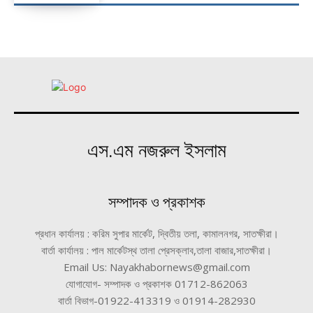
এস.এম নজরুল ইসলাম
সম্পাদক ও প্রকাশক
প্রধান কার্যালয় : করিম সুপার মার্কেট, দ্বিতীয় তলা, কামালনগর, সাতক্ষীরা।
বার্তা কার্যালয় : পাল মার্কেটস্থ তালা প্রেসক্লাব,তালা বাজার,সাতক্ষীরা।
Email Us: Nayakhabornews@gmail.com
যোগাযোগ- সম্পাদক ও প্রকাশক 01712-862063
বার্তা বিভাগ-01922-413319 ও 01914-282930