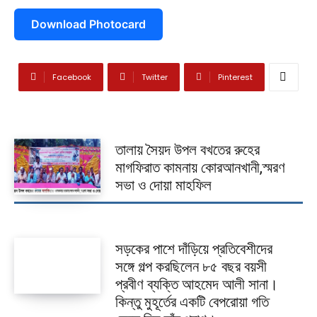
Download Photocard
Facebook
Twitter
Pinterest
তালায় সৈয়দ উপল বখতের রুহের
মাগফিরাত কামনায় কোরআনখানী,স্মরণ
সভা ও দোয়া মাহফিল
সড়কের পাশে দাঁড়িয়ে প্রতিবেশীদের
সঙ্গে গল্প করছিলেন ৮৫ বছর বয়সী
প্রবীণ ব্যক্তি আহমেদ আলী সানা।
কিন্তু মুহূর্তের একটি বেপরোয়া গতি