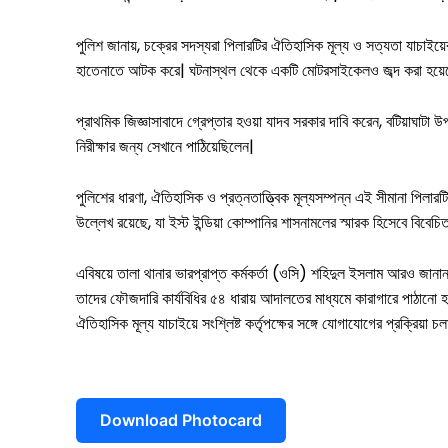
দেবহাটা
তালা
পুলিশ জানায়, চক্রের সদস্যরা পিলারটির ঐতিহাসিক মূল্য ও সত্যতা যাচাইয়
কালিগঞ্জ
হাতেনাতে আটক করে| ঘটনাস্থল থেকে একটি মোটরসাইকেলও জব্দ করা হয়ে
শ্যামনগর
প্রাথমিক জিজ্ঞাসাবাদে গ্রেপ্তার হওয়া যাদব সরকার দাবি করেন, বটিয়াঘাটা
নিরীক্ষার জন্য সেখানে পাঠিয়েছিলেন|
কলারোয়া
পুলিশের ধারণা, ঐতিহাসিক ও প্রত্নতাত্ত্বিক মূল্যসম্পন্ন এই সীমানা পিলার
আন্তর্জাতিক
উল্লেখ রয়েছে, যা ইস্ট ইন্ডিয়া কোম্পানির শাসনামলের স্মারক হিসেবে বিবেচি
বিনোদন
এবিষয়ে তালা থানার ভারপ্রাপ্ত কর্মকর্তা (ওসি) শহিদুল ইসলাম আরও জানান,
খেলাধুলা
তাদের ফৌজদারি কার্যবিধির ৫৪ ধারায় আদালতের মাধ্যমে কারাগারে পাঠানো হ
ঐতিহাসিক মূল্য যাচাইয়ে সংশ্লিষ্ট কর্তৃপক্ষের সঙ্গে যোগাযোগের প্রক্রিয়া চ
ভিডিও
আজকের পত্রিকা
Download Photocard