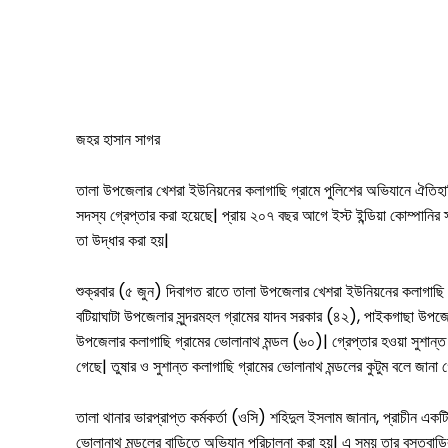
জহর হাসান সাগর
তালা উপজেলার খেশরা ইউনিয়নের কলাগাছি গ্রামে পুলিশের অভিযানে ঐতিহাসিক ন
সদস্য গ্রেপ্তার করা হয়েছে| প্রায় ২০৭ বছর আগে ইস্ট ইন্ডিয়া কোম্পানির 
তা উদ্ধার করা হয়|
শুক্রবার (৫ জুন) দিবাগত রাতে তালা উপজেলার খেশরা ইউনিয়নের কলাগাছি গ্
বটিয়াঘাটা উপজেলার সুন্দরমহল গ্রামের যাদব সরকার (৪২), পাইকগাছা উপজে
সারাদেশ
উপজেলার কলাগাছি গ্রামের ভোলানাথ মন্ডল (৬০)| গ্রেপ্তার হওয়া সুশান্
গেছে| তুষার ও সুশান্ত কলাগাছি গ্রামের ভোলানাথ মন্ডলের কুটুম বলে জানা 
সাতক্ষীরা সদর
তালা থানার ভারপ্রাপ্ত কর্মকর্তা (ওসি) শহিদুল ইসলাম জানান, প্রাচীন এক
আশাশুনি
ভোলানাথ মন্ডলের বাড়িতে অভিযান পরিচালনা করা হয়| এ সময় তার বসতবাড়ির প