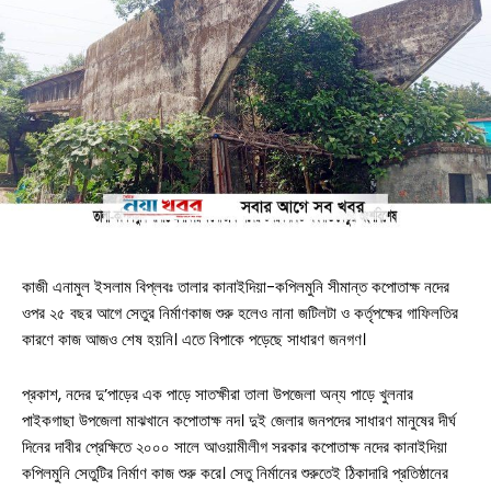
কাজী এনামুল ইসলাম বিপ্লবঃ তালার কানাইদিয়া-কপিলমুনি সীমান্ত কপোতাক্ষ নদের
ওপর ২৫ বছর আগে সেতুর নির্মাণকাজ শুরু হলেও নানা জটিলটা ও কর্তৃপক্ষের গাফিলতির
কারণে কাজ আজও শেষ হয়নি। এতে বিপাকে পড়েছে সাধারণ জনগণ।
প্রকাশ, নদের দু’পাড়ের এক পাড়ে সাতক্ষীরা তালা উপজেলা অন্য পাড়ে খুলনার
পাইকগাছা উপজেলা মাঝখানে কপোতাক্ষ নদ। দুই জেলার জনপদের সাধারণ মানুষের দীর্ঘ
দিনের দাবীর প্রেক্ষিতে ২০০০ সালে আওয়ামীলীগ সরকার কপোতাক্ষ নদের কানাইদিয়া
কপিলমুনি সেতুটির নির্মাণ কাজ শুরু করে। সেতু নির্মানের শুরুতেই ঠিকাদারি প্রতিষ্ঠানের