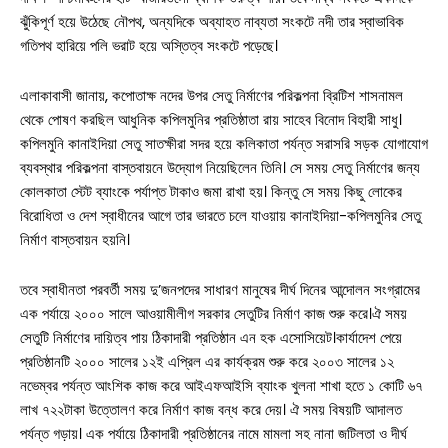
ঝুঁকিপূর্ণ হয়ে উঠেছে নৌপথ, অন্যদিকে অব্যাহত নাব্যতা সংকটে নদী তার স্বাভাবিক
গতিপথ হারিয়ে পলি ভরাট হয়ে অস্তিত্ব সংকটে পড়েছে।
এলাকাবাসী জানায়, কপোতাক্ষ নদের উপর সেতু নির্মাণের পরিকল্পনা ব্রিটিশ শাসনামল
থেকে পোষণ করছিল আধুনিক কপিলমুনির প্রতিষ্ঠাতা রায় সাহেব বিনোদ বিহারী সাধু।
কপিলমুনি কানাইদিয়া সেতু সাতক্ষীরা সদর হয়ে কলিকাতা পর্যন্ত সরাসরি সড়ক যোগাযোগ
ব্যবস্থার পরিকল্পনা বাস্তবায়নে উদ্যোগ নিয়েছিলেন তিনি। সে সময় সেতু নির্মাণের জন্য
কোলকাতা স্টেট ব্যাংকে পর্যাপ্ত টাকাও জমা রাখা হয়। কিন্তু সে সময় কিছু লোকের
বিরোধিতা ও দেশ স্বাধীনের আগে তার ভারতে চলে যাওয়ায় কানাইদিয়া-কপিলমুনির সেতু
নির্মাণ বাস্তবায়ন হয়নি।
তবে স্বাধীনতা পরবর্তী সময় দু’জনপদের সাধারণ মানুষের দীর্ঘ দিনের আন্দোলন সংগ্রামের
এক পর্যায়ে ২০০০ সালে আওয়ামীলীগ সরকার সেতুটির নির্মাণ কাজ শুরু করে।ঐ সময়
সেতুটি নির্মাণের দায়িত্ব পায় ঠিকাদারী প্রতিষ্ঠান এন হক এসোসিয়েট।কার্যাদেশ পেয়ে
প্রতিষ্ঠানটি ২০০০ সালের ১২ই এপ্রিল এর কার্যক্রম শুরু করে ২০০৩ সালের ১২
নভেম্বর পর্যন্ত আংশিক কাজ করে আইএফআইসি ব্যাংক খুলনা শাখা হতে ১ কোটি ৬৭
লাখ ৭২২টাকা উত্তোলণ করে নির্মাণ কাজ বন্ধ করে দেয়। ঐ সময় বিষয়টি আদালত
পর্যন্ত গড়ায়। এক পর্যায়ে ঠিকাদারী প্রতিষ্ঠানের নামে মামলা সহ নানা জটিলতা ও দীর্ঘ