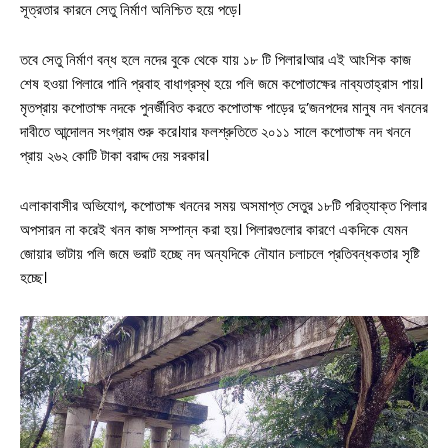
সূত্রতার কারনে সেতু নির্মাণ অনিশ্চিত হয়ে পড়ে।
তবে সেতু নির্মাণ বন্ধ হলে নদের বুকে থেকে যায় ১৮ টি পিলার।আর এই আংশিক কাজ
শেষ হওয়া পিলারে পানি প্রবাহ বাধাগ্রস্থ হয়ে পলি জমে কপোতাক্ষের নাব্যতাহ্রাস পায়।
মৃতপ্রায় কপোতাক্ষ নদকে পুনর্জীবিত করতে কপোতাক্ষ পাড়ের দু’জনপদের মানুষ নদ খননের
দাবীতে আন্দোলন সংগ্রাম শুরু করে।যার ফলশ্রুতিতে ২০১১ সালে কপোতাক্ষ নদ খননে
প্রায় ২৬২ কোটি টাকা বরাদ্দ দেয় সরকার।
এলাকাবাসীর অভিযোগ, কপোতাক্ষ খননের সময় অসমাপ্ত সেতুর ১৮টি পরিত্যাক্ত পিলার
অপসারন না করেই খনন কাজ সম্পান্ন করা হয়। পিলারগুলোর কারণে একদিকে যেমন
সারাদেশ
জোয়ার ভাটায় পলি জমে ভরাট হচ্ছে নদ অন্যদিকে নৌযান চলাচলে প্রতিবন্ধকতার সৃষ্টি
সাতক্ষীরা সদর
হচ্ছে।
আশাশুনি
দেবহাটা
তালা
কালিগঞ্জ