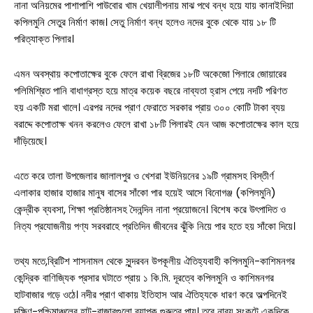
নানা অনিয়মের পাশাপাশি পাউবোর খাম খেয়ালীপনায় মাঝ পথে বন্ধ হয়ে যায় কানাইদিয়া
কপিলমুনি সেতুর নির্মাণ কাজ। সেতু নির্মাণ বন্ধ হলেও নদের বুকে থেকে যায় ১৮ টি
পরিত্যাক্ত পিলার।
এমন অবস্থায় কপোতাক্ষের বুকে ফেলে রাখা ব্রিজের ১৮টি অকেজো পিলারে জোয়ারের
পলিমিশ্রিত পানি বাধাগ্রস্ত হয়ে মাত্র কয়েক বছরে নাব্যতা হ্রাস পেয়ে নদটি পরিণত
হয় একটি মরা খালে। এরপর নদের প্রাণ ফেরাতে সরকার প্রায় ৩০০ কোটি টাকা ব্যয়
বরাদ্দে কপোতাক্ষ খনন করলেও ফেলে রাখা ১৮টি পিলারই যেন আজ কপোতাক্ষের কাল হয়ে
দাঁড়িয়েছে।
এতে করে তালা উপজেলার জালালপুর ও খেশরা ইউনিয়নের ১৯টি গ্রামসহ বিস্তীর্ণ
এলাকার হাজার হাজার মানুষ বাসের সাঁকো পার হয়েই আসে বিনোগঞ্জ (কপিলমুনি)
কেন্দ্রীক ব্যবসা, শিক্ষা প্রতিষ্ঠানসহ দৈনন্দিন নানা প্রয়োজনে। বিশেষ করে উৎপাদিত ও
নিত্য প্রযোজনীয় পণ্য সরবরাহে প্রতিদিন জীবনের ঝুঁকি নিয়ে পার হতে হয় সাঁকো দিয়ে।
তথ্য মতে,ব্রিটিশ শাসনামল থেকে সুন্দরবন উপকূলীয় ঐতিহ্যবাহী কপিলমুনি-কাশিমনগর
কেন্দ্রিক বাণিজ্যিক প্রসার ঘটাতে প্রায় ১ কি.মি. দূরত্বে কপিলমুনি ও কাশিমনগর
হাটবাজার গড়ে ওঠে। নদীর প্রাণ থাকায় ইতিহাস আর ঐতিহ্যকে ধারণ করে অল্পদিনেই
দক্ষিণ-পশ্চিমাঞ্চলের হাট-বাজারগুলো ব্যাপক গুরুত্ব পায়। তবে নাব্য সংকটে একদিকে