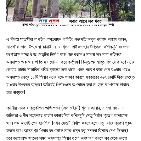
শ্যামনগর
কলারোয়া
আন্তর্জাতিক
এ বিষয়ে সাতক্ষীরা নাগরিক বাস্তবায়ন কমিটির সভাপতি আবুল কালাম আজাদ বলেন,
বিনোদন
সাতক্ষীরা তালা উপজেলা কানাইদিয়া ও খুলনা পাইকগাছার উপজেলা কপিলমুনি সংলগ্ন
কপোতাক্ষ নদের উপর সেতুটির নির্মাণ কাজ শুরু করলেও মামলা সহ নানা জটিলতা
খেলাধুলা
অসমাপ্ত অবস্থায় পরিতাক্ত্য ঘোষনা করে কর্তৃপক্ষ। কিন্তু অসমাপ্ত পিলারে কারণে নদের
জোয়ার ভাটার সাভাবিক গতির ব্যাহত হতে থাকে। খনন প্রকল্প কাজ শেষ হওয়ার পরেও
ভিডিও
অসমাপ্ত সেতুর ১৮টি পিলার নদের বক্ষে থাকার কারণে সরকারের ২৬২ কোটি টাকা ভেস্তে
যাওয়ার উপক্রম হয়েছে। অচিরেই পিলারগুলে অপসারন করা না হলে কপোতাক্ষ হারাবে
আজকের পত্রিকা
তার নাব্যতা।
স্থানীয় সরকার প্রকৌশল অধিদপ্তর (এলজিইডি) খুলনা জানান, মামলা সহ নানা
জটিলতা ও দীর্ঘ শত্রুতার কারণে কানাইদিয়া কপিলমুনি সেতু নির্মাণ প্রকল্প কপোতাক্ষ
খনন শুরু আগেই শেষ হয়েছিল ।এখন সেতুটি নির্মাণ করতে হলে নতুন ভাবে প্রকল্প গ্রহন
করতে হবে। আসমাপ্ত পিলার কপোতাক্ষ নদের জন্য বড় সমস্যা হিসাবে দেখা দিয়েছে।
তবে কপোতাক্ষ খননের সময় অসমাপ্ত পিলার গুলো অপসারণ করলে সব থেকে ভালো