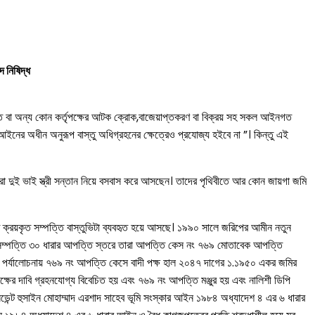
 নিষিদ্ধ
দালত বা অন্য কোন কর্তৃপক্ষের আটক ক্রোক,বাজেয়াপ্তকরণ বা বিক্রয় সহ সকল আইনগত
ইনের অধীন অনুরূপ বাস্তু অধিগ্রহনের ক্ষেত্রেও প্রযোজ্য হইবে না ”। কিন্তু এই
া দুই ভাই স্ত্রী সন্তান নিয়ে বসবাস করে আসছেন। তাদের পৃথিবীতে আর কোন জায়গা জমি
রয়কৃত সম্পত্তি বাস্তুভিটা ব্যবহৃত হয়ে আসছে। ১৯৯০ সালে জরিপের আমীন নতুন
 সম্পত্তি ৩০ ধারার আপত্তি স্তরে তারা আপত্তি কেস নং ৭৬৯ মোতাবেক আপত্তি
েদন পর্যালোচনায় ৭৬৯ নং আপত্তি কেসে বাদী পক্ষ হাল ২০৪৭ দাগের ১.১৯৫০ একর জমির
ক্ষের দাবি গ্রহনযোগ্য বিবেচিত হয় এবং ৭৬৯ নং আপত্তি মঞ্জুর হয় এবং নালিশী ডিপি
েন্ট হুসাইন মোহাম্মাদ এরশাদ সাহেব ভূমি সংস্কার আইন ১৯৮৪ অধ্যাদেশ ৪ এর ৬ ধারার