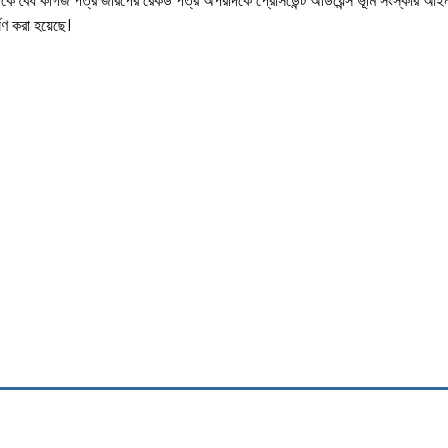
িকে বৈধ কাগজ পত্র জরিপের রেকর্ড পত্র অপরদিকে প্রেসিডেন্ট অডিয়েন্স ভূমি সংস্কার 
্ষণ করা হয়েছে।
লছে মব জাস্টিস
cebook
Twitter
Pinterest
WhatsApp
Pri