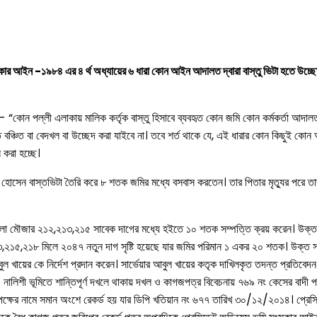
্কার আইন -১৯৮৪ এর ৪ র্থ অধ্যায়ের ৬ ধারা কোন আইন আদালত দ্বারা বাস্তু ভিটা হতে উচ্ছেদ
 ঃ- “কোন পল্লী এলাকায় মালিক কর্তৃক বাস্তু হিসাবে ব্যবহৃত কোন জমি কোন কর্মকর্তা আ
ঞ্চিত বা বেদখল বা উচ্ছেদ করা যাইবে না। তবে শর্ত থাকে যে, এই ধারার কোন কিছুই কোন আ
 করা হচ্ছে।
োসেন বাস্তভিটা তৈরি করে ৮ শতক জমির মধ্যে বসবাস করতেন। তার পিতার মৃত্যুর পরে তার
মৌজার ২১২,২১৩,২১৫ সাবেক দাগের মধ্যে হইতে ১০ শতক সম্পত্তি ক্রয় করেন। উক্ত ক্
১৩,২১৫,২১৮ মিলে ২০৪৭ নতুন দাগ সৃষ্টি হয়েছে যার জমির পরিমান ১ একর ২০ শতক। উক্ত
ল খায়ের কে নির্দেশ প্রদান করেন। সার্ভেয়ার আবুল খায়ের কতৃক দাখিলকৃত তদন্ত প্রতিব
 নালিশী ভূমিতে শান্তিপূর্ণ দখলে থাকায় দখল ও কাগজপত্র বিবেচনায় ৭৬৯ নং কেসের বাদী প
পক্ষের নামে সমান অংশে রেকর্ড হয় যার ডিপি খতিয়ান নং ৬৭৭ তারিখ ৩০/১২/২০১৪। প্রেসিড