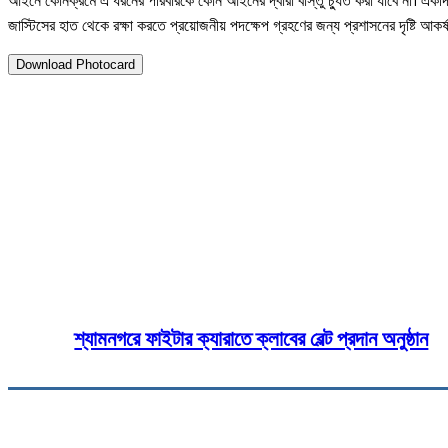
আইনে কোনক্রমে এ ধরনের পরিবারকে কোন আইনের দ্বারা বাস্তু চ্যুত করা যাবে না। একদ
জাস্টিসের হাত থেকে রক্ষা করতে প্রয়োজনীয় পদক্ষেপ গ্রহণের জন্য প্রশাসনের দৃষ্টি আকর
Download Photocard
২১ এপ্রিল ২০২৫
সাংবাদিক জলিলের বাস্তভিটা উচ্ছেদে চ
Share
Fa
শ্যামনগরে ফাইটার ক্যারাতে ক্লাবের বেল্ট প্রদান অনুষ্ঠান