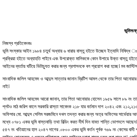
ভূমিসংষ
নিজস্ব প্রতিবেদকঃ
ভূমি সংস্কার আইন ১৯৮৪ চতুর্থ অধ্যায় ৬ ধারায় বাস্তু হইতে উচ্ছেদ ইত্যাদি নিষিদ্ধ
প্রক্রিয়া হইতে অব্যাহতি পাইবে এবং উপরোক্ত মালিককে কোন উপায়ে উক্ত বাস্তু হইতে ব
আইনের ব্যর্তায় ঘটিয়ে ভিটাচ্যুত করার জন্য প্রশাসনকে বল প্রয়োগ করা হচ্ছে। মব জাস্টিস
সাংবাদিক জলিল আহমেদ ও আব্দুস সাত্তার জানান ব্রিটিশ আমল থেকে তার পিতা আনোয়ার হ
নাই।
সাংবাদিক জলিল আহমেদ আরো জানান, তার পিতা আনোয়ার হোসেন ১৯৫৯ সালে ৮৯ নং তালা 
প্লটও মাঠ জরিপ কালে সরকারি রাস্তা সাবেদক ২১৮ যার বর্তমান দাগ ২০৪২ এবং ২১২,২
অফিসার মো. আব্দুস সেলিম সরজমিনে দখল তদন্ত করার জন্য অত্র অফিসের সার্ভেয়ার আবু
মধ্যে ০৭৮১ একর ভূমি বাস্তবাড়ি তথা বিল্ডিং করত দীর্ঘ দিন যাবত শান্তি ভোগদলে আছেন।
৫৪৭ নং খতিয়ানের হাল ২০৪৭ দাগের .০৮০০ একর ভূমি কর্তন পূর্বক ৭৬৯ নং কেসের বাদী 