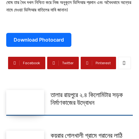
ঘোষ তার বৈধ দখল নিশ্চিত করে নিজ অনুকূলে ডিসিআর প্রদান এবং অবৈধভাবে অন্যের
দেবহাটা
তালা
নামে দেওয়া ডিসিআর বাতিলের দাবি জানান।
কালিগঞ্জ
শ্যামনগর
Download Photocard
কলারোয়া
Facebook
Twitter
Pinterest
আন্তর্জাতিক
বিনোদন
খেলাধুলা
তালার রায়পুরে ২.৪ কিলোমিটার সড়ক
নির্মাণকাজের উদ্বোধন
ভিডিও
আজকের পত্রিকা
কয়রার গোলখালী গ্রামে গরানের লাঠি