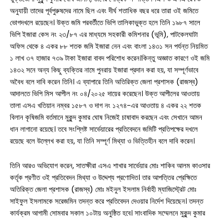
অনুযায়ী তাদের পূর্বপুরুষদের নামে ছিল এবং দীর্ঘ শতাধিক বছর ধরে তারা ওই জমিতে
ভোগদখলে রয়েছেন। উক্ত জমি পরবর্তীতে ভিপি তালিকাভুক্ত হলে তিনি ১৯৮৭ সালে
ভিপি ইজারা কেস নং ২৩/৮৭ এর মাধ্যমে সহকারী কমিশনার (ভূমি), পাটকেলঘাটা
অফিস থেকে ৪ একর ৮৮ শতক জমি ইজারা নেন এবং বাংলা ১৪৩১ সন পর্যন্ত নিয়মিত
১ লাখ ৩৭ হাজার ৭৩৯ টাকা ইজারা বাবদ পরিশোধ করেন।কিন্তু অজ্ঞাত কারণে ওই জমি
১৪৩২ সনে অন্য কিছু ব্যক্তির নামে পুনরায় ইজারা প্রদান করা হয়, যা সম্পূর্ণভাবে
অবৈধ বলে দাবি করেন তিনি। এ ব্যাপারে তিনি অতিরিক্ত জেলা প্রশাসক (রাজস্ব)
আদালতে ভিপি মিস আপীল নং ০৪/২০২৫ দায়ের করেছেন। উক্ত আপীলের আওতায়
তালা এসএ খতিয়ান নম্বর ১৫৮৭ ও দাগ নং ১২৭৪-এর আওতায় ৪ একর ২২ শতক
বিলান কৃষিজমি বর্তমানে মুকুন্দ কুমার ঘোষ নিজেই চাষাবাদ করছেন এবং সেখানে আমন
ধান লাগানো রয়েছে। তবে সংশ্লিষ্ট সার্ভেয়ারের প্রতিবেদনে জমিটি প্রতিপক্ষের দখলে
রয়েছে বলে উল্লেখ করা হয়, যা তিনি সম্পূর্ণ মিথ্যা ও ভিত্তিহীন বলে দাবি করেন।
তিনি আরও অভিযোগ করেন, সাতক্ষীরা এসএ শাখার সার্ভেয়ার মোঃ শাকিব আলম কাওসার
সারাদেশ
কর্তৃক প্রণীত ওই প্রতিবেদন মিথ্যা ও উদ্দেশ্য প্রণোদিত। তার আপত্তির প্রেক্ষিতে
অতিরিক্ত জেলা প্রশাসক (রাজস্ব) মোঃ মইনুল ইসলাম নির্বাহী ম্যাজিস্ট্রেট মোঃ
সাতক্ষীরা সদর
সাইফুল ইসলামকে সরেজমিন তদন্ত করে প্রতিবেদন দেওয়ার নির্দেশ দিয়েছেন। তদন্ত
আশাশুনি
কার্যক্রম আগামী সোমবার সকাল ১০টায় অনুষ্ঠিত হবে। সাংবাদিক সম্মেলনে মুকুন্দ কুমার