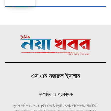
এস.এম নজরুল ইসলাম
সম্পাদক ও প্রকাশক
প্রধান কার্যালয় : করিম সুপার মার্কেট, দ্বিতীয় তলা, কামালনগর, সাতক্ষীরা।