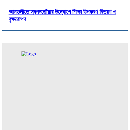
আমতলীতে স্বপ্নছোঁয়ার উদ্যোগে শিক্ষা উপকরণ বিতরণ ও
বৃক্ষরোপণ