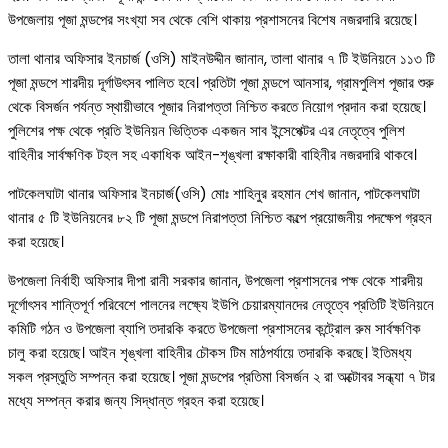
উপজেলায় পূজা মন্ডপের সংখ্যা সব থেকে বেশি থাকায় প্রশাসনের বিশেষ নজরদারি রয়েছে।
তালা থানার অফিসার ইনচার্জ (ওসি) মাইনউদ্দীন জানান, তালা থানার ৭ টি ইউনিয়নে ১১৩ টি
পূজা মন্ডপে শারদীয় দূর্গাউৎসব পালিত হবে। প্রতিটা পূজা মন্ডপে আনসার, গ্রামপুলিশ পূজার শুরু
থেকে বিসর্জন পর্যন্ত স্থায়ীভাবে পূজার নিরাপত্তা নিশ্চিত করতে নিয়োগ প্রদান করা হয়েছে।
পুলিশের পক্ষ থেকে প্রতি ইউনিয়ন ভিত্তিক একজন সাব ইন্সেপেক্টর এর নেতৃত্বে পুলিশ
বাহিনীর সার্বক্ষণিক টহল সহ একাধিক আইন-শৃঙ্খলা রক্ষাকারী বাহিনীর নজরদারি থাকবে।
পাটকেলঘাটা থানার অফিসার ইনচার্জ(ওসি) মোঃ শাহিনুর রহমান শেখ জানান, পাটকেলঘাটা
থানার ৫ টি ইউনিয়নের ৮২ টি পূজা মন্ডপে নিরাপত্তা নিশ্চিত কল্পে প্রয়োজনীয় পদক্ষেপ গ্রহন
করা হয়েছে।
উপজেলা নির্বাহী অফিসার দীপা রানী সরকার জানান, উপজেলা প্রশাসনের পক্ষ থেকে শারদীয়
দূর্গোৎসব শান্তিপূর্ণ পরিবেশে পালনের লক্ষ্যে ইউপি চেয়ারম্যানদের নেতৃত্বে প্রতিটি ইউনিয়নে
কমিটি গঠন ও উপজেলা ব্যাপি তদারকি করতে উপজেলা প্রশাসনের কন্ট্রোল রুম সার্বক্ষণিক
চালু করা হয়েছে। আইন শৃঙ্খলা বাহিনীর চৌকস টিম মাঠপর্যায়ে তদারকি করছে। ইতিমধ্য
সকল প্রস্তুতি সম্পন্ন করা হয়েছে। পূজা মন্ডপের প্রতিমা বিসর্জন ২ রা অক্টোবর সন্ধ্যা ৭ টার
মধ্যে সম্পন্ন করার জন্য সিদ্ধান্ত গ্রহন করা হয়েছে।