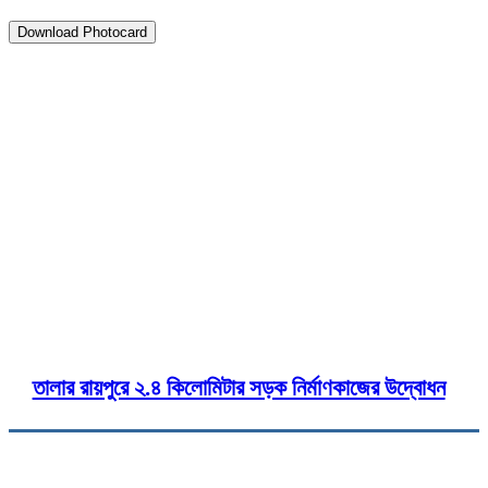
Download Photocard
২৫ সেপ্টেম্বর ২০২৫
তালায় ১৯৬ টি দূর্গাপ্রতিমা রং তুলির 
Twitter
Pinterest
WhatsApp
Print
C
তালার রায়পুরে ২.৪ কিলোমিটার সড়ক নির্মাণকাজের উদ্বোধন