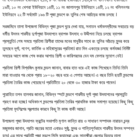
১৯টি, ১০ নং খেশরা ইউনিয়নে ১৪টি, ১১ নং জালালপুর ইউনিয়নে ১৪টি, ১২ নং খলিলনগর
ইউনিয়নে ২২ টি সর্বমোট ১৯৬ টি পূজা মন্ডপে রং তুলির শেষ আচঁড়ের কাজ চলছে ।
সরজমিনে তালা উপজেলা বিভিন্ন পূজা মন্ডপ ঘুরে দেখা যায়, সনাতন ধর্মাবলম্বীদের সবচেয়ে বড়
ধর্মীয় উৎসব শারদীয় দুর্গাপূজা উদযাপনে ব্যাপক উৎসাহ ও উদ্দীপনা নিয়ে চলছে ব্যাপক
প্রস্তুতি। শেষ সময়ে প্রতিমা শিল্পীরা তাদের মনের মাধুরীর সাথে রং তুলির আঁচড়ে সুন্দর করে
তুলছেন দূর্গা, গণেশ, কার্তিক ও মহিষাসুরের প্রতিমা। রাত দিন একত্রে চলছে কর্মযজ্ঞ। নির্দিষ্ট
সময়ের আগে কাজ শেষ করার আশায় শিল্পী ও কারিগরদের যেন দম ফেলার সুযোগ নেই।
প্রতিমা শিল্পী বিশ্বজিৎ কুমার মন্ডল জানান, বাবার হাত ধরে এই কাজ শিখেছেন তিনি। তিনি
মারা যাওয়ার পর থেকে প্রায় ১৮-২০ বছর ধরে এ পেশায় আছেন। এ বছর তিনি ছয়টি মন্ডপের
প্রতিমা তৈরির কাজ পেয়েছেন। প্রতিটিতে ২০ থেকে ৩০ হাজার টাকা করে পাবেন।
পুরোহিত তপন হালদার জানান, বিভিন্ন স্পটে মন্ডপে শারদীয় দূর্গা পূজা উদযাপনের প্রস্তুতি
গ্রহণ করা হচ্ছে। অধিকাংশ মন্ডপের প্রতিমা তৈরির প্রাথমিক কাজ সমাপ্ত হয়েছে। কিছু কিছু
প্রতিমা মৃৎশিল্পের স্বল্পতার কারনে কিছু টা কাজ বাকী আছে।
উপজেলা পূজা উদযাপন ফ্রন্টের সভাপতি মৃণাল কান্তি রায় ও সাধারণ সম্পাদক নারায়ন চন্দ্র
মজুমদার জানান, প্রতি বছরের মতো এবারও সুষ্ঠু, সুন্দর ও শান্তিপূর্ণভাবে শারদীয় উৎসব সম্পন্ন
হবে। এর সাথে প্রতিটি পূজা মন্ডপে সিসি ক্যামেরা এবং সাতক্ষীরা জেলার ভিতরে তালা