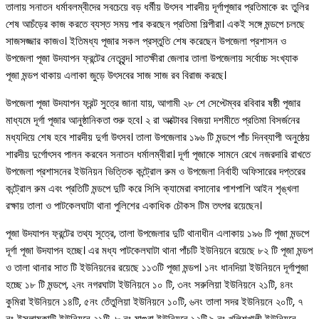
তালায় সনাতন ধর্মাবলম্বীদের সবচেয়ে বড় ধর্মীয় উৎসব শারদীয় দূর্গাপূজার প্রতিমাকে রং তুলির
শেষ আচঁড়ের কাজ করতে ব্যস্ত সময় পার করছেন প্রতিমা শিল্পীরা। একই সঙ্গে মন্ডপে চলছে
সাজসজ্জার কাজও। ইতিমধ্য পূজার সকল প্রস্তুতি শেষ করেছেন উপজেলা প্রশাসন ও
উপজেলা পূজা উদযাপন ফ্রন্টের নেতৃবৃন্দ। সাতক্ষীরা জেলার তালা উপজেলায় সর্বোচ্চ সংখ্যাক
পূজা মন্ডপ থাকায় এলাকা জুড়ে উৎসবের সাজ সাজ রব বিরাজ করছে।
উপজেলা পূজা উদযাপন ফ্রন্ট সুত্রে জানা যায়, আগামী ২৮ শে সেপ্টেম্বর রবিবার ষষ্ঠী পূজার
মাধ্যমে দূর্গা পূজার আনুষ্ঠানিকতা শুরু হবে। ২ রা অক্টোবর বিজয়া দশমীতে প্রতিমা বিসর্জনের
মধ্যদিয়ে শেষ হবে শারদীয় দুর্গা উৎসব। তালা উপজেলার ১৯৬ টি মন্ডপে পাঁচ দিনব্যাপী অনুষ্ঠেয়
শারদীয় দুর্গোৎসব পালন করবেন সনাতন ধর্মালম্বীরা। দূর্গা পূজাকে সামনে রেখে নজরদারি রাখতে
উপজেলা প্রশাসনের ইউনিয়ন ভিত্তিক কন্ট্রোল রুম ও উপজেলা নির্বাহী অফিসারের দপ্তরের
কন্ট্রোল রুম এবং প্রতিটি মন্ডপে দুটি করে সিসি ক্যামেরা বসানোর পাশপাশি আইন শৃঙ্খলা
রক্ষায় তালা ও পাটকেলঘাটা থানা পুলিশের একাধিক চৌকস টিম তৎপর রয়েছেন।
পূজা উদযাপন ফ্রন্টের তথ্য সূত্রে, তালা উপজেলার দুটি থানাধীন এলাকায় ১৯৬ টি পূজা মন্ডপে
দূর্গা পূজা উদযাপন হচ্ছে। এর মধ্য পাটকেলঘাটা থানা পাঁচটি ইউনিয়নে রয়েছে ৮২ টি পূজা মন্ডপ
ও তালা থানার সাত টি ইউনিয়নের রয়েছে ১১৩টি পূজা মন্ডপ। ১নং ধানদিয়া ইউনিয়নে দূর্গাপুজা
হচ্ছে ১৮ টি মন্ডপে, ২নং নগরঘাটা ইউনিয়নে ১০ টি, ৩নং সরুলিয়া ইউনিয়নে ২১টি, ৪নং
কুমিরা ইউনিয়নে ১৪টি, ৫নং তেঁতুলিয়া ইউনিয়নে ১০টি, ৬নং তালা সদর ইউনিয়নে ২০টি, ৭
নং ইসলামকাটি ইউনিয়নে ২১টি, ৮ নং মাগুরা ইউনিয়নে ১২টি,৯ নং খলিশখালী ইউনিয়নে