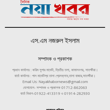
এস.এম নজরুল ইসলাম
সম্পাদক ও প্রকাশক
প্রধান কার্যালয় : করিম সুপার মার্কেট, দ্বিতীয় তলা, কামালনগর, সাতক্ষীরা।
বার্তা কার্যালয় : পাল মার্কেটস্থ তালা প্রেসক্লাব,তালা বাজার,সাতক্ষীরা।
Email Us: Nayakhabornews@gmail.com
যোগাযোগ- সম্পাদক ও প্রকাশক 01712-862063
বার্তা বিভাগ-01922-413319 ও 01914-282930
আমাদের পরিবার