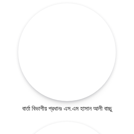
সারাদেশ
সাতক্ষীরা সদর
আশাশুনি
দেবহাটা
তালা
কালিগঞ্জ
শ্যামনগর
কলারোয়া
বার্তা বিভাগীয় প্রধানঃ এস.এম হাসান আলী বাচ্চু
আন্তর্জাতিক
বিনোদন