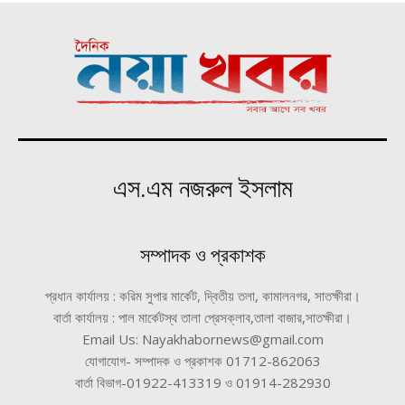
এস.এম নজরুল ইসলাম
সম্পাদক ও প্রকাশক
প্রধান কার্যালয় : করিম সুপার মার্কেট, দ্বিতীয় তলা, কামালনগর, সাতক্ষীরা।
বার্তা কার্যালয় : পাল মার্কেটস্থ তালা প্রেসক্লাব,তালা বাজার,সাতক্ষীরা।
Email Us: Nayakhabornews@gmail.com
যোগাযোগ- সম্পাদক ও প্রকাশক 01712-862063
বার্তা বিভাগ-01922-413319 ও 01914-282930