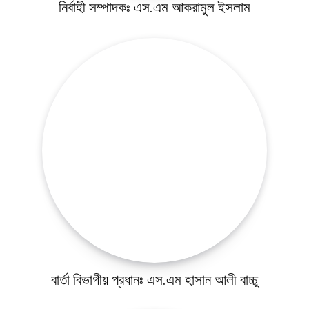
নির্বাহী সম্পাদকঃ এস.এম আকরামুল ইসলাম
কালিগঞ্জ
শ্যামনগর
কলারোয়া
আন্তর্জাতিক
বিনোদন
খেলাধুলা
ভিডিও
আজকের পত্রিকা
বার্তা বিভাগীয় প্রধানঃ এস.এম হাসান আলী বাচ্চু